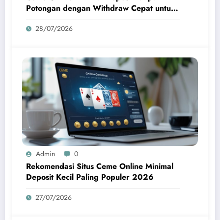
Potongan dengan Withdraw Cepat untuk
Pemain Cerdas
28/07/2026
Admin
0
Rekomendasi Situs Ceme Online Minimal
Deposit Kecil Paling Populer 2026
27/07/2026