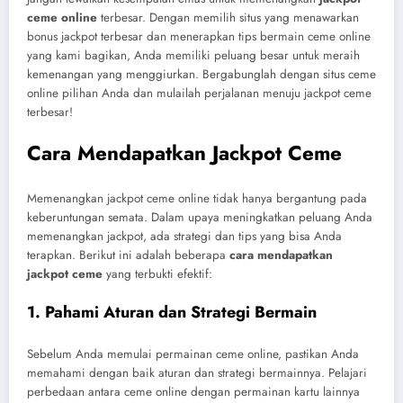
ceme online
terbesar. Dengan memilih situs yang menawarkan
bonus jackpot terbesar dan menerapkan tips bermain ceme online
yang kami bagikan, Anda memiliki peluang besar untuk meraih
kemenangan yang menggiurkan. Bergabunglah dengan situs ceme
online pilihan Anda dan mulailah perjalanan menuju jackpot ceme
terbesar!
Cara Mendapatkan Jackpot Ceme
Memenangkan jackpot ceme online tidak hanya bergantung pada
keberuntungan semata. Dalam upaya meningkatkan peluang Anda
memenangkan jackpot, ada strategi dan tips yang bisa Anda
terapkan. Berikut ini adalah beberapa
cara mendapatkan
jackpot ceme
yang terbukti efektif:
1. Pahami Aturan dan Strategi Bermain
Sebelum Anda memulai permainan ceme online, pastikan Anda
memahami dengan baik aturan dan strategi bermainnya. Pelajari
perbedaan antara ceme online dengan permainan kartu lainnya