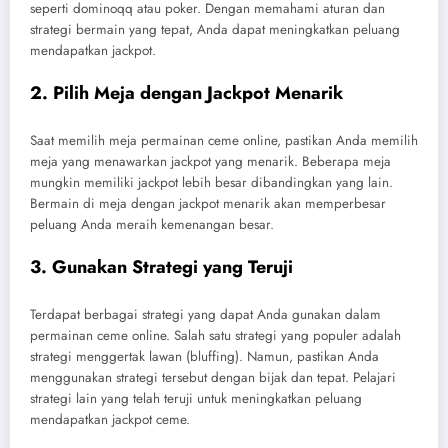
seperti dominoqq atau poker. Dengan memahami aturan dan
strategi bermain yang tepat, Anda dapat meningkatkan peluang
mendapatkan jackpot.
2. Pilih Meja dengan Jackpot Menarik
Saat memilih meja permainan ceme online, pastikan Anda memilih
meja yang menawarkan jackpot yang menarik. Beberapa meja
mungkin memiliki jackpot lebih besar dibandingkan yang lain.
Bermain di meja dengan jackpot menarik akan memperbesar
peluang Anda meraih kemenangan besar.
3. Gunakan Strategi yang Teruji
Terdapat berbagai strategi yang dapat Anda gunakan dalam
permainan ceme online. Salah satu strategi yang populer adalah
strategi menggertak lawan (bluffing). Namun, pastikan Anda
menggunakan strategi tersebut dengan bijak dan tepat. Pelajari
strategi lain yang telah teruji untuk meningkatkan peluang
mendapatkan jackpot ceme.