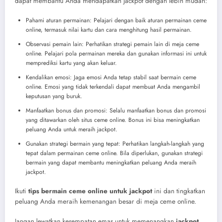
dapat membantu Anda mendapatkan jackpot dengan lebih mudah:
Pahami aturan permainan: Pelajari dengan baik aturan permainan ceme
online, termasuk nilai kartu dan cara menghitung hasil permainan.
Observasi pemain lain: Perhatikan strategi pemain lain di meja ceme
online. Pelajari pola permainan mereka dan gunakan informasi ini untuk
memprediksi kartu yang akan keluar.
Kendalikan emosi: Jaga emosi Anda tetap stabil saat bermain ceme
online. Emosi yang tidak terkendali dapat membuat Anda mengambil
keputusan yang buruk.
Manfaatkan bonus dan promosi: Selalu manfaatkan bonus dan promosi
yang ditawarkan oleh situs ceme online. Bonus ini bisa meningkatkan
peluang Anda untuk meraih jackpot.
Gunakan strategi bermain yang tepat: Perhatikan langkah-langkah yang
tepat dalam permainan ceme online. Bila diperlukan, gunakan strategi
bermain yang dapat membantu meningkatkan peluang Anda meraih
jackpot.
Ikuti
tips bermain ceme online untuk jackpot
ini dan tingkatkan
peluang Anda meraih kemenangan besar di meja ceme online.
Jangan lewatkan kesempatan emas untuk memenangkan
jackpot