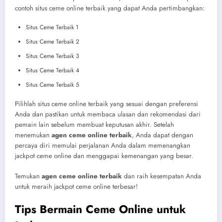
contoh situs ceme online terbaik yang dapat Anda pertimbangkan:
Situs Ceme Terbaik 1
Situs Ceme Terbaik 2
Situs Ceme Terbaik 3
Situs Ceme Terbaik 4
Situs Ceme Terbaik 5
Pilihlah situs ceme online terbaik yang sesuai dengan preferensi
Anda dan pastikan untuk membaca ulasan dan rekomendasi dari
pemain lain sebelum membuat keputusan akhir. Setelah
menemukan
agen ceme online terbaik
, Anda dapat dengan
percaya diri memulai perjalanan Anda dalam memenangkan
jackpot ceme online dan menggapai kemenangan yang besar.
Temukan
agen ceme online terbaik
dan raih kesempatan Anda
untuk meraih jackpot ceme online terbesar!
Tips Bermain Ceme Online untuk