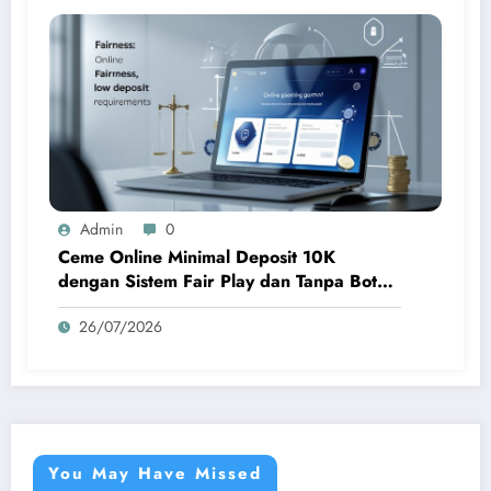
Admin
0
Ceme Online Minimal Deposit 10K
dengan Sistem Fair Play dan Tanpa Bot
untuk Pengalaman Bermain Optimal
26/07/2026
You May Have Missed