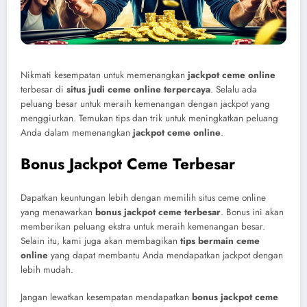
Nikmati kesempatan untuk memenangkan
jackpot ceme online
terbesar di
situs judi ceme online terpercaya
. Selalu ada
peluang besar untuk meraih kemenangan dengan jackpot yang
menggiurkan. Temukan tips dan trik untuk meningkatkan peluang
Anda dalam memenangkan
jackpot ceme online
.
Bonus Jackpot Ceme Terbesar
Dapatkan keuntungan lebih dengan memilih situs ceme online
yang menawarkan
bonus jackpot ceme terbesar
. Bonus ini akan
memberikan peluang ekstra untuk meraih kemenangan besar.
Selain itu, kami juga akan membagikan
tips bermain ceme
online
yang dapat membantu Anda mendapatkan jackpot dengan
lebih mudah.
Jangan lewatkan kesempatan mendapatkan
bonus jackpot ceme