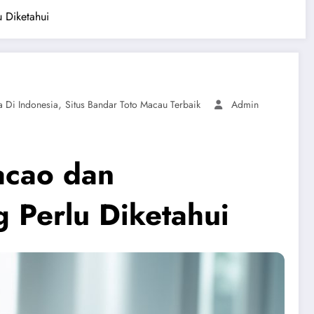
 Diketahui
,
 Di Indonesia
Situs Bandar Toto Macau Terbaik
Admin
acao dan
 Perlu Diketahui