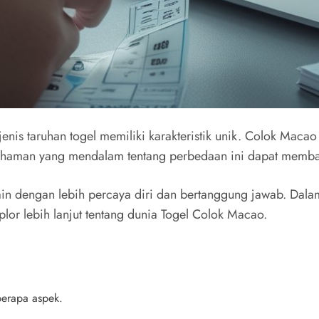
enis taruhan togel memiliki karakteristik unik. Colok Ma
Pemahaman yang mendalam tentang perbedaan ini dapat memb
n dengan lebih percaya diri dan bertanggung jawab. Dala
or lebih lanjut tentang dunia Togel Colok Macao.
berapa aspek.