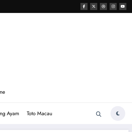
ine
ng Ayam
Toto Macau