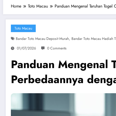
Home
Toto Macau
Panduan Mengenal Taruhan Togel C
Toto Macau
,
Bandar Toto Macau Deposit Murah
Bandar Toto Macau Hadiah T
01/07/2026
0 Comments
Panduan Mengenal T
Perbedaannya dengan