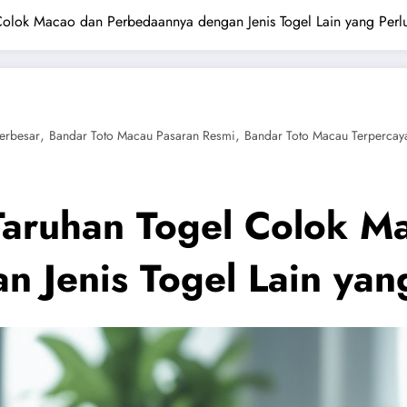
olok Macao dan Perbedaannya dengan Jenis Togel Lain yang Perlu
,
,
erbesar
Bandar Toto Macau Pasaran Resmi
Bandar Toto Macau Terpercaya
aruhan Togel Colok M
 Jenis Togel Lain yang