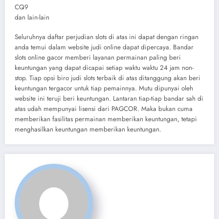
CQ9
dan lain-lain
Seluruhnya daftar perjudian slots di atas ini dapat dengan ringan
anda temui dalam website judi online dapat dipercaya. Bandar
slots online gacor memberi layanan permainan paling beri
keuntungan yang dapat dicapai setiap waktu waktu 24 jam non-
stop. Tiap opsi biro judi slots terbaik di atas ditanggung akan beri
keuntungan tergacor untuk tiap pemainnya. Mutu dipunyai oleh
website ini teruji beri keuntungan. Lantaran tiap-tiap bandar sah di
atas udah mempunyai lisensi dari PAGCOR. Maka bukan cuma
memberikan fasilitas permainan memberikan keuntungan, tetapi
menghasilkan keuntungan memberikan keuntungan.