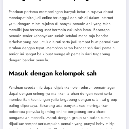
Panduan pertama memperingan banyak betaruh supaya dapat
mendapat biro judi online terunggul dan sah di dalam internet
yaitu dengan minta rujukan di banyak pemain ahli yang telah
memilki jam terbang saat bermain cukuplah lama. Beberapa
pemain senior kebanyakan sudah ketahui mana saja bandar
terhebat yang pas untuk dituruti serta jadi tempat buat permainkan
taruhan dengan tepat. Memohon saran bandar sah dari pemain
senior ini sangat baik buat mengelak pemain dari tergabung
dengan bandar pemula.
Masuk dengan kelompok sah
Panduan sesudah itu dapat dijalankan oleh seluruh pemain agar
dapat dengan entengnya mainkan taruhan dengan resmi serta
memberikan keuntungan yaitu tergabung dengan salah sat group
paling dipercaya. Sekarang ada banyak akses meringankan
beberapa penyuka igaming online bergabung serta share
pengamalan menarik. Masuk dengan group sah bukan cuma
dijadikan tempat perkumpulan pemain yang punyai hoby mirip.