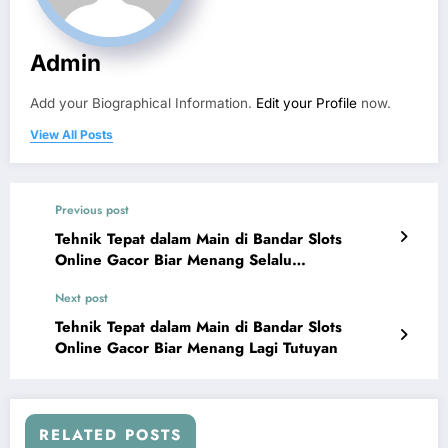
Admin
Add your Biographical Information.
Edit your Profile
now.
View All Posts
Previous post
Tehnik Tepat dalam Main di Bandar Slots
Online Gacor Biar Menang Selalu
Sungguminasa
Next post
Tehnik Tepat dalam Main di Bandar Slots
Online Gacor Biar Menang Lagi Tutuyan
RELATED POSTS