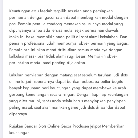
Keuntungan atau faedah terpilih sesudah anda persiapkan
permainan dengan gacor ialah dapat membagikan modal dengan
pas. Pemain pemula condong memakan seluruhnya modal yang
dipunyainya tanpa ada tersisa mulai sejak permainan diawali.
Maka ini bakal membikin anda pailit di saat alami kekalahan. Dan
pemain professional udah mempunyai obyek bermain yang bagus.
Pemain sah ini akan mendistribusikan semua modalnya dengan
kalkulasi masak biar tidak alami rugi besar. Membikin obyek
peruntukan modal pasti penting dijalankan.
Lakukan penyiapan dengan matang saat sebelum taruhan judi slots
online terjadi sebenarnya dapat berikan beberapa bettor begitu
banyak kegunaan beri keuntungan yang dapat membawa ke arah
gerbang kemenangan secara ringan. Dengan tiap-tiap keuntungan
yang diterima ini, tentu anda selalu harus menyiapkan penyiapan
paling masak saat akan mainkan game judi slots di bandar dapat
dipercaya.
Rujukan Bandar Slots Online Gacor Produsen Jekpot Memberikan
keuntungan