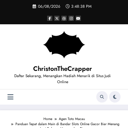
Skip
06/08/2026
3:48:39 PM
to
content
ChristonTheCrapper
Daftar Sekarang, Menangkan Hadiah Menarik di Situs Judi
Online
Home
Agen Toto Macau
Panduan Tepat dalam Main di Bandar Slots Online Gacor Biar Menang