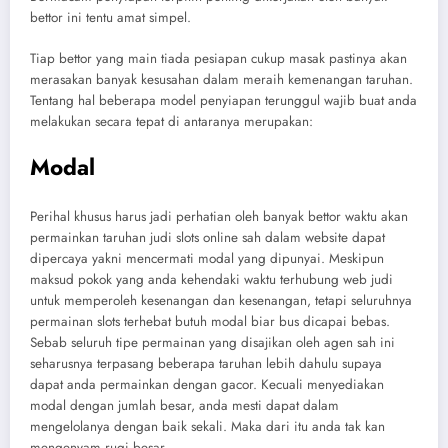
bettor ini tentu amat simpel.
Tiap bettor yang main tiada pesiapan cukup masak pastinya akan
merasakan banyak kesusahan dalam meraih kemenangan taruhan.
Tentang hal beberapa model penyiapan terunggul wajib buat anda
melakukan secara tepat di antaranya merupakan:
Modal
Perihal khusus harus jadi perhatian oleh banyak bettor waktu akan
permainkan taruhan judi slots online sah dalam website dapat
dipercaya yakni mencermati modal yang dipunyai. Meskipun
maksud pokok yang anda kehendaki waktu terhubung web judi
untuk memperoleh kesenangan dan kesenangan, tetapi seluruhnya
permainan slots terhebat butuh modal biar bus dicapai bebas.
Sebab seluruh tipe permainan yang disajikan oleh agen sah ini
seharusnya terpasang beberapa taruhan lebih dahulu supaya
dapat anda permainkan dengan gacor. Kecuali menyediakan
modal dengan jumlah besar, anda mesti dapat dalam
mengelolanya dengan baik sekali. Maka dari itu anda tak kan
mengenyam rugi besar.