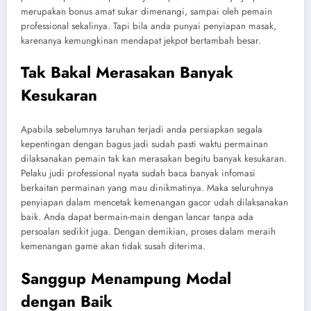
merupakan bonus amat sukar dimenangi, sampai oleh pemain
professional sekalinya. Tapi bila anda punyai penyiapan masak,
karenanya kemungkinan mendapat jekpot bertambah besar.
Tak Bakal Merasakan Banyak
Kesukaran
Apabila sebelumnya taruhan terjadi anda persiapkan segala
kepentingan dengan bagus jadi sudah pasti waktu permainan
dilaksanakan pemain tak kan merasakan begitu banyak kesukaran.
Pelaku judi professional nyata sudah baca banyak infomasi
berkaitan permainan yang mau dinikmatinya. Maka seluruhnya
penyiapan dalam mencetak kemenangan gacor udah dilaksanakan
baik. Anda dapat bermain-main dengan lancar tanpa ada
persoalan sedikit juga. Dengan demikian, proses dalam meraih
kemenangan game akan tidak susah diterima.
Sanggup Menampung Modal
dengan Baik