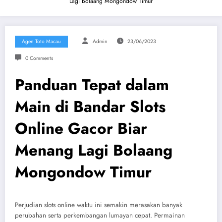
Lagi Bolaang Mongondow Timur
Agen Toto Macau
Admin
23/06/2023
0 Comments
Panduan Tepat dalam
Main di Bandar Slots
Online Gacor Biar
Menang Lagi Bolaang
Mongondow Timur
Perjudian slots online waktu ini semakin merasakan banyak
perubahan serta perkembangan lumayan cepat. Permainan