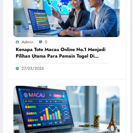
Admin
0
Kenapa Toto Macau Online No.1 Menjadi
Pilihan Utama Para Pemain Togel Di
Indonesia
27/03/2026