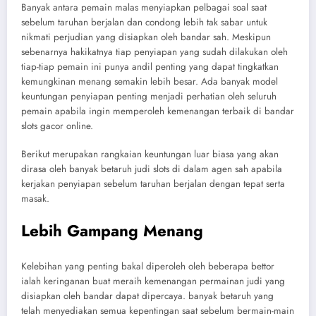
Banyak antara pemain malas menyiapkan pelbagai soal saat
sebelum taruhan berjalan dan condong lebih tak sabar untuk
nikmati perjudian yang disiapkan oleh bandar sah. Meskipun
sebenarnya hakikatnya tiap penyiapan yang sudah dilakukan oleh
tiap-tiap pemain ini punya andil penting yang dapat tingkatkan
kemungkinan menang semakin lebih besar. Ada banyak model
keuntungan penyiapan penting menjadi perhatian oleh seluruh
pemain apabila ingin memperoleh kemenangan terbaik di bandar
slots gacor online.
Berikut merupakan rangkaian keuntungan luar biasa yang akan
dirasa oleh banyak betaruh judi slots di dalam agen sah apabila
kerjakan penyiapan sebelum taruhan berjalan dengan tepat serta
masak.
Lebih Gampang Menang
Kelebihan yang penting bakal diperoleh oleh beberapa bettor
ialah keringanan buat meraih kemenangan permainan judi yang
disiapkan oleh bandar dapat dipercaya. banyak betaruh yang
telah menyediakan semua kepentingan saat sebelum bermain-main