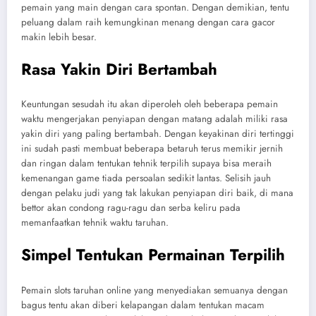
pemain yang main dengan cara spontan. Dengan demikian, tentu
peluang dalam raih kemungkinan menang dengan cara gacor
makin lebih besar.
Rasa Yakin Diri Bertambah
Keuntungan sesudah itu akan diperoleh oleh beberapa pemain
waktu mengerjakan penyiapan dengan matang adalah miliki rasa
yakin diri yang paling bertambah. Dengan keyakinan diri tertinggi
ini sudah pasti membuat beberapa betaruh terus memikir jernih
dan ringan dalam tentukan tehnik terpilih supaya bisa meraih
kemenangan game tiada persoalan sedikit lantas. Selisih jauh
dengan pelaku judi yang tak lakukan penyiapan diri baik, di mana
bettor akan condong ragu-ragu dan serba keliru pada
memanfaatkan tehnik waktu taruhan.
Simpel Tentukan Permainan Terpilih
Pemain slots taruhan online yang menyediakan semuanya dengan
bagus tentu akan diberi kelapangan dalam tentukan macam