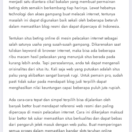
menjadi satu diantara cikal bakalan yang membuat permainan
beting slots semakin berkembang tiap harinya. Lewat hebatnya
technologi dan akses gampang buat melacak internet, tentunya
masalah ini dapat digunakan baik sekali oleh beberapa betaruh
dalam memastikan blog resmi dan dapat dipercaya di Indonesia.
Tentukan situs beting online di mesin pelacakan internet sebagai
salah satunya usaha yang susah-susah gampang. Dikarenakan saat
tuliskan keyword di browser internet, maka bisa ada beberapa
ribu macam hasil pelacakan yang menunjuk situs berada pada
kurang lebih anda. Tapi persoalannya, anda tak dapat mengenali
orisinalitas dari situs itu. Kali saja web yang putuskan adalah situs
palsu yang akibatkan sangat banyak rugi. Untuk pemain pro, sudah
pasti tidak sukar pada mendapati blog judi terpilih dapat
menghasilkan nilai keuntungan capai beberapa puluh juta rupiah.
Ada cara-cara tepat dan simpel terpilih bisa dijalankan oleh
banyak bettor buat mendapat referensi web resmi dan paling
dipercaya di mesin pelacakan internet. Cara ini dikerjakan maksud
biar bettor tak sukar memastikan situs berkualitas dan dapat bebas
dari pengaruh jelek masuk dengan web palsu. Buat memperingan
semua proses dalam memastikan bandar slots taruhan online