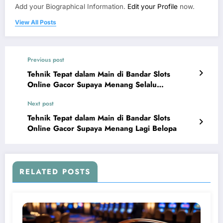
Add your Biographical Information.
Edit your Profile
now.
View All Posts
Previous post
Tehnik Tepat dalam Main di Bandar Slots
Online Gacor Supaya Menang Selalu
Sawerigadi
Next post
Tehnik Tepat dalam Main di Bandar Slots
Online Gacor Supaya Menang Lagi Belopa
RELATED POSTS