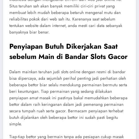
Situs taruhan sah akan banyak memiliki ciri-ciri privat yang
membuat lebih mudah beberapa betaruh mengenal mutu dan
reliabilitas pokok dari web sah itu. Karenanya saat sebelum
tentukan website dalam internet, anda mesti cari data sebanyak
banyaknya biar benar.
Penyiapan Butuh Dikerjakan Saat
sebelum Main di Bandar Slots Gacor
Dalam mainkan taruhan judi slots online dengan resmi di bandar
bisa dipercaya, ada sejumlah perihal penting jadi perhatian oleh
beberapa bettor biar selalu mendukung permainan bermutu serta
beri keuntungan. Tiap permainan yang sedang dilakukan
penyiapan amat masak ini pastinya bakal memudahkan beberapa
bettor dalam raih keringanan dalam jadi pemenang permainan
secara tumpah ruah serta gacor. Bermacam penyiapan terhebat
butuh dijalankan oleh beberapa bettor ini sudah pasti begitu
simple.
Tiap-tiap bettor yang bermain tanpa ada pesiapan cukup masak