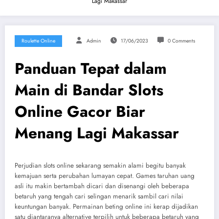
Lagi Makassar
Roulette Online
Admin
17/06/2023
0 Comments
Panduan Tepat dalam
Main di Bandar Slots
Online Gacor Biar
Menang Lagi Makassar
Perjudian slots online sekarang semakin alami begitu banyak
kemajuan serta perubahan lumayan cepat. Games taruhan uang
asli itu makin bertambah dicari dan disenangi oleh beberapa
betaruh yang tengah cari selingan menarik sambil cari nilai
keuntungan banyak. Permainan beting online ini kerap dijadikan
satu diantaranya alternative terpilih untuk beberapa betaruh yang