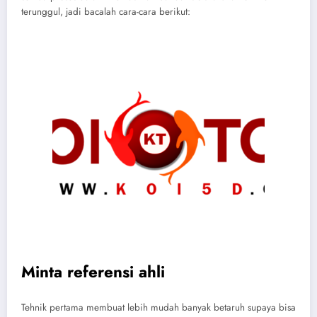
terunggul, jadi bacalah cara-cara berikut:
Minta referensi ahli
Tehnik pertama membuat lebih mudah banyak betaruh supaya bisa