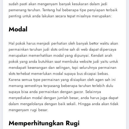
sudah pasti akan mengenyam banyak kesukaran dalam jadi
pemenang taruhan. Tentang hal beberapa tipe penyiapan terbaik
penting untuk anda lakukan secara tepat misalnya merupakan:
Modal
Hal pokok harus menjadi perhatian oleh banyak bettor waktu akan
permainkan taruhan judi slots online sah di web dapat dipercaya
merupakan memerhatikan modal yang dipunyai. Kendati arah
pokok yang anda butuhkan saat membuka website judi yaitu untuk
mendapati kesenangan dan selingan, tapi seluruhnya permainan
slots terhebat memerlukan modal supaya bus dicapai bebas.
Karena semua type permainan yang disiapkan oleh agen sah ini
memang semestinya terpasang beberapa taruhan terlebih dulu
supaya bisa anda permainkan dengan gacor. Selainnya
menyediakan modal dengan jumlah besar, anda harus juga dapat
dalam mengelolanya dengan baik sekali. Hingga anda akan tidak
mengenyam rugi besar.
Memperhitungkan Rugi