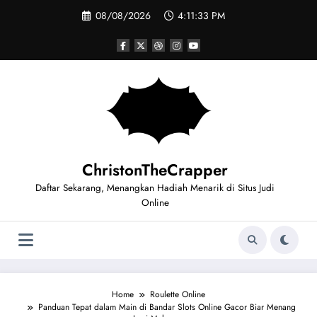
Skip
08/08/2026
4:11:34 PM
to
content
ChristonTheCrapper
Daftar Sekarang, Menangkan Hadiah Menarik di Situs Judi
Online
Home
Roulette Online
Panduan Tepat dalam Main di Bandar Slots Online Gacor Biar Menang