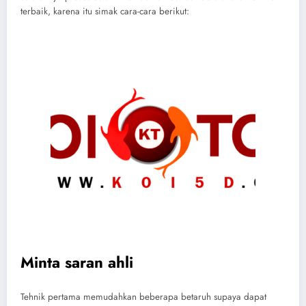
terbaik, karena itu simak cara-cara berikut:
Minta saran ahli
Tehnik pertama memudahkan beberapa betaruh supaya dapat