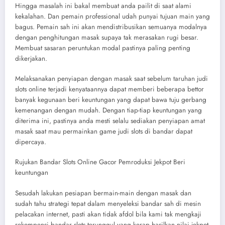
Hingga masalah ini bakal membuat anda pailit di saat alami
kekalahan. Dan pemain professional udah punyai tujuan main yang
bagus. Pemain sah ini akan mendistribusikan semuanya modalnya
dengan penghitungan masak supaya tak merasakan rugi besar.
Membuat sasaran peruntukan modal pastinya paling penting
dikerjakan.
Melaksanakan penyiapan dengan masak saat sebelum taruhan judi
slots online terjadi kenyataannya dapat memberi beberapa bettor
banyak kegunaan beri keuntungan yang dapat bawa tuju gerbang
kemenangan dengan mudah. Dengan tiap-tiap keuntungan yang
diterima ini, pastinya anda mesti selalu sediakan penyiapan amat
masak saat mau permainkan game judi slots di bandar dapat
dipercaya.
Rujukan Bandar Slots Online Gacor Pemroduksi Jekpot Beri
keuntungan
Sesudah lakukan pesiapan bermain-main dengan masak dan
sudah tahu strategi tepat dalam menyeleksi bandar sah di mesin
pelacakan internet, pasti akan tidak afdol bila kami tak mengkaji
rekompensi bandar slots terunggul yang kerap hasilkan nilai jekpot