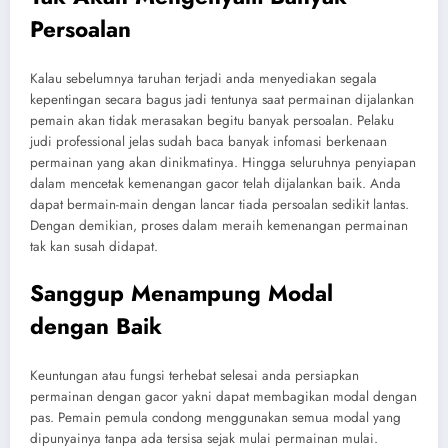
Persoalan
Kalau sebelumnya taruhan terjadi anda menyediakan segala
kepentingan secara bagus jadi tentunya saat permainan dijalankan
pemain akan tidak merasakan begitu banyak persoalan. Pelaku
judi professional jelas sudah baca banyak infomasi berkenaan
permainan yang akan dinikmatinya. Hingga seluruhnya penyiapan
dalam mencetak kemenangan gacor telah dijalankan baik. Anda
dapat bermain-main dengan lancar tiada persoalan sedikit lantas.
Dengan demikian, proses dalam meraih kemenangan permainan
tak kan susah didapat.
Sanggup Menampung Modal
dengan Baik
Keuntungan atau fungsi terhebat selesai anda persiapkan
permainan dengan gacor yakni dapat membagikan modal dengan
pas. Pemain pemula condong menggunakan semua modal yang
dipunyainya tanpa ada tersisa sejak mulai permainan mulai.