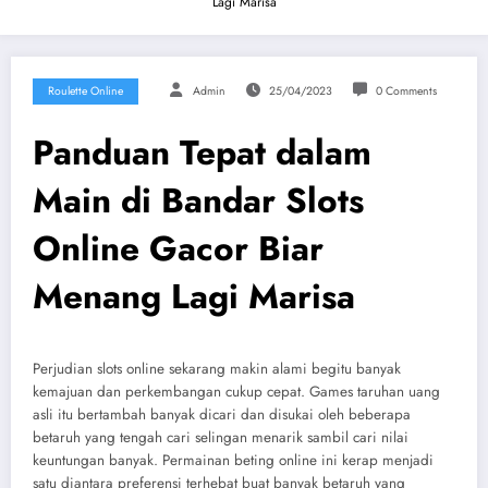
Lagi Marisa
Roulette Online
Admin
25/04/2023
0 Comments
Panduan Tepat dalam
Main di Bandar Slots
Online Gacor Biar
Menang Lagi Marisa
Perjudian slots online sekarang makin alami begitu banyak
kemajuan dan perkembangan cukup cepat. Games taruhan uang
asli itu bertambah banyak dicari dan disukai oleh beberapa
betaruh yang tengah cari selingan menarik sambil cari nilai
keuntungan banyak. Permainan beting online ini kerap menjadi
satu diantara preferensi terhebat buat banyak betaruh yang