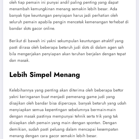
oleh tiap pemain ini punyai andil paling penting yang dapat
menambah kemungkinan menang semakin lebih besar. Ada
banyak tipe keuntungan penyiapan harus jadi perhatian oleh
seluruh pemain apabila pengin mencetak kemenangan terhebat di
bandar slots gacor online.
Berikut di bawah ini yakni sekumpulan keuntungan atraktif yang
pasti dirasa oleh beberapa betaruh judi slots di dalam agen sah
bila mengerjakan penyiapan akan taruhan berjalan dengan tepat
dan masak.
Lebih Simpel Menang
Kelebihannya yang penting akan diterima oleh beberapa bettor
yakni keringanan buat menjadi pemenang game judi yang
disajikan oleh bandar bisa dipercaya. banyak betaruh yang udah
menyiapkan semua kepentingan sebelumnya bermain-main
dengan masak pastinya mempunyai tehnik serta trik yang tak
disiapkan oleh pemain yang main dengan spontan. Dengan
demikian, sudah pasti peluang dalam mencapai kesempatan
menang dengan cara gacor semakin lebih besar.