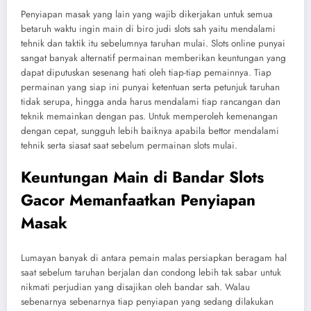
Penyiapan masak yang lain yang wajib dikerjakan untuk semua
betaruh waktu ingin main di biro judi slots sah yaitu mendalami
tehnik dan taktik itu sebelumnya taruhan mulai. Slots online punyai
sangat banyak alternatif permainan memberikan keuntungan yang
dapat diputuskan sesenang hati oleh tiap-tiap pemainnya. Tiap
permainan yang siap ini punyai ketentuan serta petunjuk taruhan
tidak serupa, hingga anda harus mendalami tiap rancangan dan
teknik memainkan dengan pas. Untuk memperoleh kemenangan
dengan cepat, sungguh lebih baiknya apabila bettor mendalami
tehnik serta siasat saat sebelum permainan slots mulai.
Keuntungan Main di Bandar Slots
Gacor Memanfaatkan Penyiapan
Masak
Lumayan banyak di antara pemain malas persiapkan beragam hal
saat sebelum taruhan berjalan dan condong lebih tak sabar untuk
nikmati perjudian yang disajikan oleh bandar sah. Walau
sebenarnya sebenarnya tiap penyiapan yang sedang dilakukan