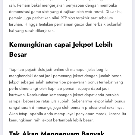
sah. Pemain bakal mengerjakan penyiapan dengan membuka
demonstrasi game slots yang disajikan oleh web resmi. Diluar itu,
pemain juga perhatikan nilai RTP slots terakhir saat sebelum
taruhan. Hingga tentukan permainan gacor dan terbaik bukanlah
hal yang susah dikerjakan.
Kemungkinan capai Jekpot Lebih
Besar
Tiap-tiap pejudi slots judi online di manapun jelas begitu
menghendaki dapat jadi pemenang jekpot dengan jumlah besar.
Jekpot sebagai salah satunya tipe penawaran bonus terhebat yang
perlu dimenangi oleh tiap-tiap pemain supaya dapat jadi
hartawan. Keseluruhan kemenangan jekpot dapat anda peroleh
sampai beberapa ratus juta rupiah. Sebenarnya jekpot ialah bonus
sangat susah dimenangi, juga oleh pemain professional sekalinya.
Akan tetapi apabila anda mempunyai penyiapan masak, karena itu
kemungkinan raih jekpot bertambah lebih besar.
Tak Akan Mengenyam Banyak