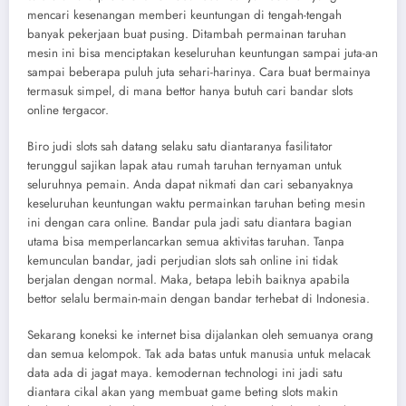
mencari kesenangan memberi keuntungan di tengah-tengah
banyak pekerjaan buat pusing. Ditambah permainan taruhan
mesin ini bisa menciptakan keseluruhan keuntungan sampai juta-an
sampai beberapa puluh juta sehari-harinya. Cara buat bermainya
termasuk simpel, di mana bettor hanya butuh cari bandar slots
online tergacor.
Biro judi slots sah datang selaku satu diantaranya fasilitator
terunggul sajikan lapak atau rumah taruhan ternyaman untuk
seluruhnya pemain. Anda dapat nikmati dan cari sebanyaknya
keseluruhan keuntungan waktu permainkan taruhan beting mesin
ini dengan cara online. Bandar pula jadi satu diantara bagian
utama bisa memperlancarkan semua aktivitas taruhan. Tanpa
kemunculan bandar, jadi perjudian slots sah online ini tidak
berjalan dengan normal. Maka, betapa lebih baiknya apabila
bettor selalu bermain-main dengan bandar terhebat di Indonesia.
Sekarang koneksi ke internet bisa dijalankan oleh semuanya orang
dan semua kelompok. Tak ada batas untuk manusia untuk melacak
data ada di jagat maya. kemodernan technologi ini jadi satu
diantara cikal akan yang membuat game beting slots makin