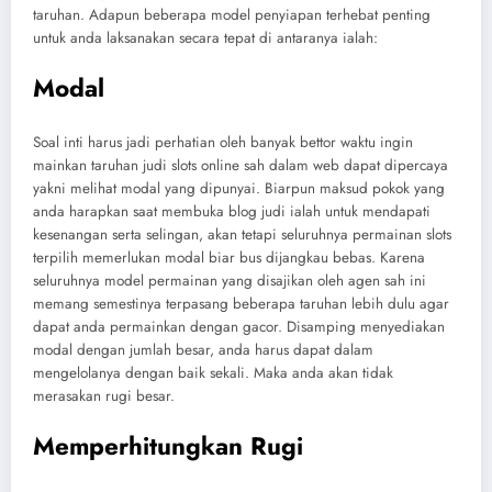
taruhan. Adapun beberapa model penyiapan terhebat penting
untuk anda laksanakan secara tepat di antaranya ialah:
Modal
Soal inti harus jadi perhatian oleh banyak bettor waktu ingin
mainkan taruhan judi slots online sah dalam web dapat dipercaya
yakni melihat modal yang dipunyai. Biarpun maksud pokok yang
anda harapkan saat membuka blog judi ialah untuk mendapati
kesenangan serta selingan, akan tetapi seluruhnya permainan slots
terpilih memerlukan modal biar bus dijangkau bebas. Karena
seluruhnya model permainan yang disajikan oleh agen sah ini
memang semestinya terpasang beberapa taruhan lebih dulu agar
dapat anda permainkan dengan gacor. Disamping menyediakan
modal dengan jumlah besar, anda harus dapat dalam
mengelolanya dengan baik sekali. Maka anda akan tidak
merasakan rugi besar.
Memperhitungkan Rugi