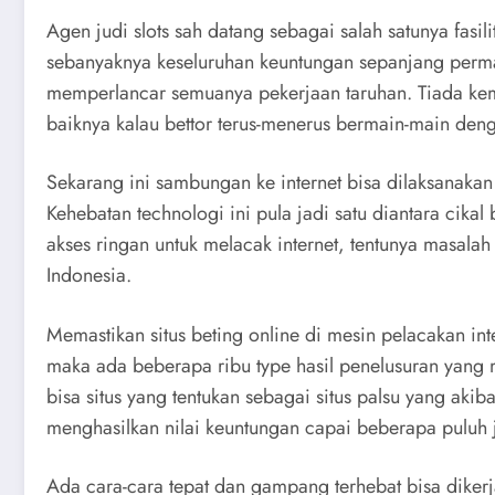
Agen judi slots sah datang sebagai salah satunya fasi
sebanyaknya keseluruhan keuntungan sepanjang permai
memperlancar semuanya pekerjaan taruhan. Tiada kemun
baiknya kalau bettor terus-menerus bermain-main deng
Sekarang ini sambungan ke internet bisa dilaksanakan
Kehebatan technologi ini pula jadi satu diantara cik
akses ringan untuk melacak internet, tentunya masalah
Indonesia.
Memastikan situs beting online di mesin pelacakan int
maka ada beberapa ribu type hasil penelusuran yang men
bisa situs yang tentukan sebagai situs palsu yang aki
menghasilkan nilai keuntungan capai beberapa puluh j
Ada cara-cara tepat dan gampang terhebat bisa dikerj