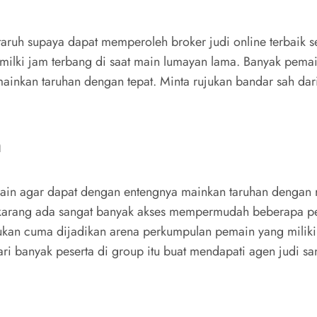
uh supaya dapat memperoleh broker judi online terbaik se
ilki jam terbang di saat main lumayan lama. Banyak pema
 mainkan taruhan dengan tepat. Minta rujukan bandar sah dari
h
pemain agar dapat dengan entengnya mainkan taruhan deng
ekarang ada sangat banyak akses mempermudah beberapa pe
n cuma dijadikan arena perkumpulan pemain yang miliki ke
i banyak peserta di group itu buat mendapati agen judi sa