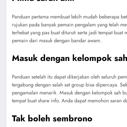
Panduan pertama membuat lebih mudah beberapa betar
rujukan pada banyak pemain pengalam yang telah mem
terhebat yang pas buat dituruti serta jadi tempat buat
pemain dari masuk dengan bandar awam.
Masuk dengan kelompok sa
Panduan setelah itu dapat dikerjakan oleh seluruh 
tergabung dengan salah sat group bisa dipercaya. S
pengamalan menarik. Masuk dengan kelompok sah buka
tempat buat share info. Anda dapat memohon saran dar
Tak boleh sembrono