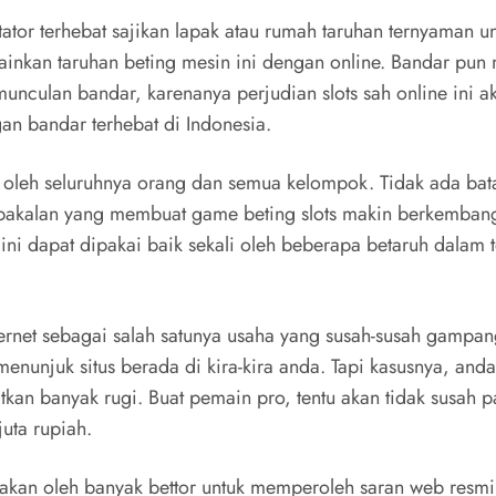
litator terhebat sajikan lapak atau rumah taruhan ternyaman
nkan taruhan beting mesin ini dengan online. Bandar pun 
culan bandar, karenanya perjudian slots sah online ini aka
an bandar terhebat di Indonesia.
 oleh seluruhnya orang dan semua kelompok. Tidak ada bata
al bakalan yang membuat game beting slots makin berkembang
 ini dapat dipakai baik sekali oleh beberapa betaruh dalam 
ernet sebagai salah satunya usaha yang susah-susah gampang.
unjuk situs berada di kira-kira anda. Tapi kasusnya, anda ti
batkan banyak rugi. Buat pemain pro, tentu akan tidak susah
uta rupiah.
akan oleh banyak bettor untuk memperoleh saran web resmi 