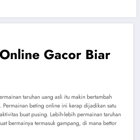
Online Gacor Biar
rmainan taruhan uang asli itu makin bertambah
 Permainan beting online ini kerap dijadikan satu
ktivitas buat pusing. Lebih-lebih permainan taruhan
 buat bermainya termasuk gampang, di mana bettor