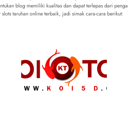
tentukan blog memiliki kualitas dan dapat terlepas dari pen
ts taruhan online terbaik, jadi simak cara-cara berikut: