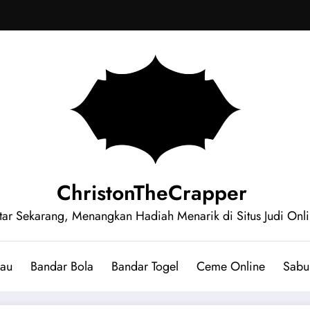
ChristonTheCrapper
tar Sekarang, Menangkan Hadiah Menarik di Situs Judi Onl
cau
Bandar Bola
Bandar Togel
Ceme Online
Sabu