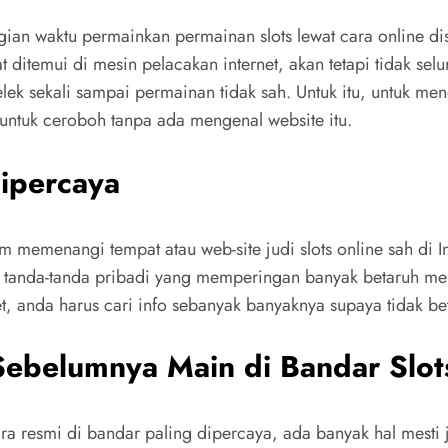
gian waktu permainkan permainan slots lewat cara online 
 ditemui di mesin pelacakan internet, akan tetapi tidak selu
ek sekali sampai permainan tidak sah. Untuk itu, untuk men
 untuk ceroboh tanpa ada mengenal website itu.
dipercaya
memenangi tempat atau web-site judi slots online sah di In
ki tanda-tanda pribadi yang memperingan banyak betaruh menge
t, anda harus cari info sebanyak banyaknya supaya tidak bet
Sebelumnya Main di Bandar Slot
a resmi di bandar paling dipercaya, ada banyak hal mesti ja