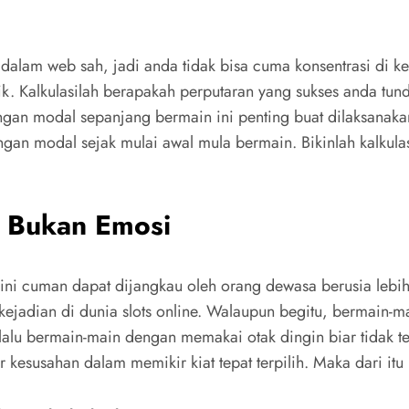
 dalam web sah, jadi anda tidak bisa cuma konsentrasi di k
ik. Kalkulasilah berapakah perputaran yang sukses anda tu
gan modal sepanjang bermain ini penting buat dilaksanak
ngan modal sejak mulai awal mula bermain. Bikinlah kalkul
 Bukan Emosi
i cuman dapat dijangkau oleh orang dewasa berusia lebih 
asa kejadian di dunia slots online. Walaupun begitu, berm
lalu bermain-main dengan memakai otak dingin biar tidak te
esusahan dalam memikir kiat tepat terpilih. Maka dari itu