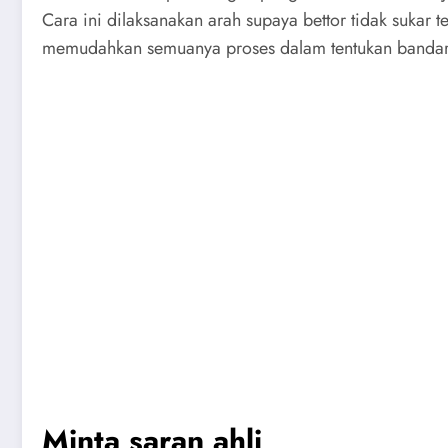
Cara ini dilaksanakan arah supaya bettor tidak sukar 
memudahkan semuanya proses dalam tentukan bandar slo
Minta saran ahli