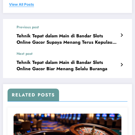
View All Posts
Previous post
Tehnik Tepat dalam Main di Bandar Slots
Online Gacor Supaya Menang Terus Kepulauan
Sangihe
Next post
Tehnik Tepat dalam Main di Bandar Slots
Online Gacor Biar Menang Selalu Buranga
RELATED POSTS