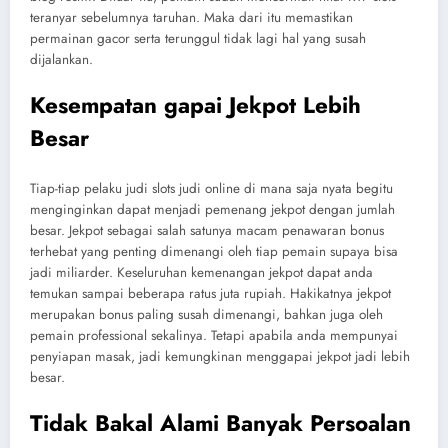
teranyar sebelumnya taruhan. Maka dari itu memastikan
permainan gacor serta terunggul tidak lagi hal yang susah
dijalankan.
Kesempatan gapai Jekpot Lebih
Besar
Tiap-tiap pelaku judi slots judi online di mana saja nyata begitu
menginginkan dapat menjadi pemenang jekpot dengan jumlah
besar. Jekpot sebagai salah satunya macam penawaran bonus
terhebat yang penting dimenangi oleh tiap pemain supaya bisa
jadi miliarder. Keseluruhan kemenangan jekpot dapat anda
temukan sampai beberapa ratus juta rupiah. Hakikatnya jekpot
merupakan bonus paling susah dimenangi, bahkan juga oleh
pemain professional sekalinya. Tetapi apabila anda mempunyai
penyiapan masak, jadi kemungkinan menggapai jekpot jadi lebih
besar.
Tidak Bakal Alami Banyak Persoalan