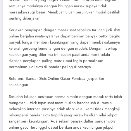
semuanya modalnya dengan hitungan masak supaya tidak
merasakan rugi besar. Membuat tujuan peruntukan modal pastilah
penting dikerjakan.
Kerjakan penyiapan dengan masak saat sebelum taruhan judi slots
online berjalan nyata-nyatanya dapat berikan banyak bettor begitu
banyak fungsi memberi keuntungan yang dapat membawakannya
ke arah gerbang kemenangan dengan mudah. Dengan tiap-tiap
keuntungan yang diterima ini, sudah pasti anda mesti selalu
siapkan penyiapan paling masak saat ingin permainkan
permainan judi slots di bandar paling dipercaya.
Referensi Bandar Slots Online Gacor Pembuat Jekpot Beri
keuntungan
Sesudah lakukan pesiapan bermain-main dengan masak serta telah
mengetahui trick tepat saat memutuskan bandar sah di mesin
pelacakan internet, pastinya tidak afdol kalau kami tidak mengkaji
rekompensi bandar slots terpilih yang kerap hasilkan nilai jekpot
sangat beri keuntungan. Ada sekian banyak daftar bandar slots
online gacor terunggul dapat berikan anda keuntungan jekpot