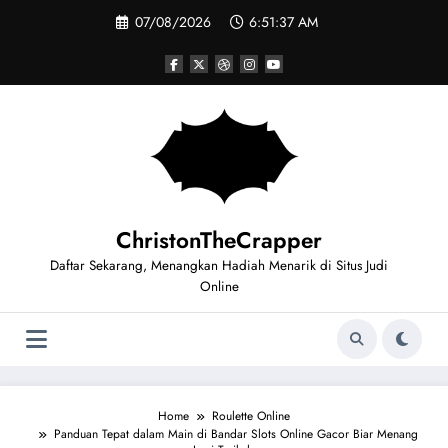
Skip
07/08/2026
6:51:38 AM
to
content
ChristonTheCrapper
Daftar Sekarang, Menangkan Hadiah Menarik di Situs Judi
Online
Home
Roulette Online
Panduan Tepat dalam Main di Bandar Slots Online Gacor Biar Menang