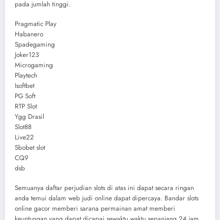
pada jumlah tinggi.
Pragmatic Play
Habanero
Spadegaming
Joker123
Microgaming
Playtech
Isoftbet
PG Soft
RTP Slot
Ygg Drasil
Slot88
Live22
Sbobet slot
CQ9
dsb
Semuanya daftar perjudian slots di atas ini dapat secara ringan
anda temui dalam web judi online dapat dipercaya. Bandar slots
online gacor memberi sarana permainan amat memberi
keuntungan yang dapat dicapai sewaktu waktu sepanjang 24 jam