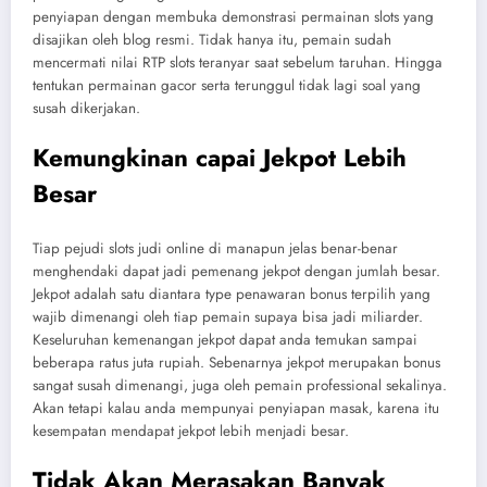
penyiapan dengan membuka demonstrasi permainan slots yang
disajikan oleh blog resmi. Tidak hanya itu, pemain sudah
mencermati nilai RTP slots teranyar saat sebelum taruhan. Hingga
tentukan permainan gacor serta terunggul tidak lagi soal yang
susah dikerjakan.
Kemungkinan capai Jekpot Lebih
Besar
Tiap pejudi slots judi online di manapun jelas benar-benar
menghendaki dapat jadi pemenang jekpot dengan jumlah besar.
Jekpot adalah satu diantara type penawaran bonus terpilih yang
wajib dimenangi oleh tiap pemain supaya bisa jadi miliarder.
Keseluruhan kemenangan jekpot dapat anda temukan sampai
beberapa ratus juta rupiah. Sebenarnya jekpot merupakan bonus
sangat susah dimenangi, juga oleh pemain professional sekalinya.
Akan tetapi kalau anda mempunyai penyiapan masak, karena itu
kesempatan mendapat jekpot lebih menjadi besar.
Tidak Akan Merasakan Banyak