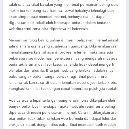
salah satunya cikal bakalan yang membuat permainan beting slots
makin berkembang tiap harinya. Lewat hebatnya tehnologi dan
akses simpel buat mencari internet, tentunya soal ini dapat
digunakan baik sekali oleh beberapa betaruh dalam tentukan
website resmi serta bisa dipercaya di Indonesia.
Memastikan blog beting online di mesin pelacakan internet adalah
satu diantara usaha yang susah-susah gampang. Dikarenakan saat
menuliskannya kata rahasia di browser internet, maka bisa ada
beberapa ribu model hasil penelusuran yang mengarah situs ada
pada sekitaran anda. Tapi kasusnya, anda tidak dapat mengerti
otensitas dari situs itu. Bisa jadi web yang tentukan adalah situs
palsu yang akibatkan sangat banyak rugi. Buat pemain pro,
tentunya tak kan sukar di dalam temukan website judi terbaik bisa
menghasilkan nilai keuntungan capai beberapa puluh juta rupiah.
Ada cara-cara tepat serta gampang terpilih bisa dikerjakan oleh
banyak bettor buat mendapat rujukan website resmi serta paling
dipercaya di mesin penelusuran internet. Cara ini dikerjakan arah
biar bettor tidak sukar tentukan web bermutu dan dapat lolos dari
efek jelek masuk dengan situs palsu. Buat membuat lebih mudah