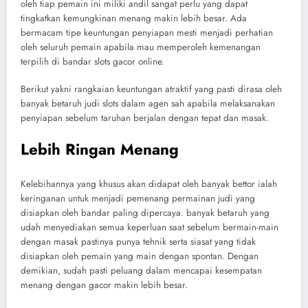
oleh tiap pemain ini miliki andil sangat perlu yang dapat
tingkatkan kemungkinan menang makin lebih besar. Ada
bermacam tipe keuntungan penyiapan mesti menjadi perhatian
oleh seluruh pemain apabila mau memperoleh kemenangan
terpilih di bandar slots gacor online.
Berikut yakni rangkaian keuntungan atraktif yang pasti dirasa oleh
banyak betaruh judi slots dalam agen sah apabila melaksanakan
penyiapan sebelum taruhan berjalan dengan tepat dan masak.
Lebih Ringan Menang
Kelebihannya yang khusus akan didapat oleh banyak bettor ialah
keringanan untuk menjadi pemenang permainan judi yang
disiapkan oleh bandar paling dipercaya. banyak betaruh yang
udah menyediakan semua keperluan saat sebelum bermain-main
dengan masak pastinya punya tehnik serta siasat yang tidak
disiapkan oleh pemain yang main dengan spontan. Dengan
demikian, sudah pasti peluang dalam mencapai kesempatan
menang dengan gacor makin lebih besar.