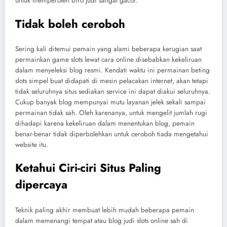
untuk memperoleh biro judi sangat gacor.
Tidak boleh ceroboh
Sering kali ditemui pemain yang alami beberapa kerugian saat
permainkan game slots lewat cara online disebabkan kekeliruan
dalam menyeleksi blog resmi. Kendati waktu ini permainan beting
slots simpel buat didapati di mesin pelacakan internet, akan tetapi
tidak seluruhnya situs sediakan service ini dapat diakui seluruhnya.
Cukup banyak blog mempunyai mutu layanan jelek sekali sampai
permainan tidak sah. Oleh karenanya, untuk mengelit jumlah rugi
dihadapi karena kekeliruan dalam menentukan blog, pemain
benar-benar tidak diperbolehkan untuk ceroboh tiada mengetahui
website itu.
Ketahui Ciri-ciri Situs Paling
dipercaya
Teknik paling akhir membuat lebih mudah beberapa pemain
dalam memenangi tempat atau blog judi slots online sah di