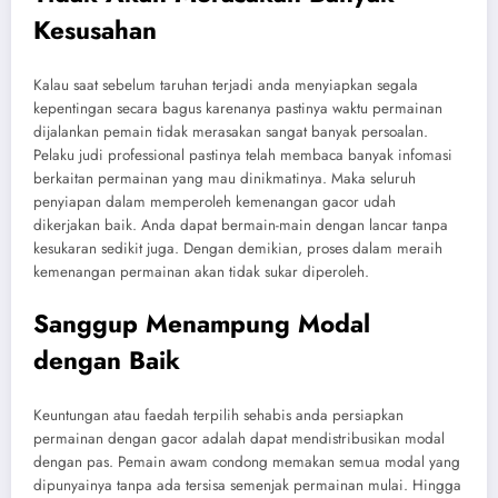
Kesusahan
Kalau saat sebelum taruhan terjadi anda menyiapkan segala
kepentingan secara bagus karenanya pastinya waktu permainan
dijalankan pemain tidak merasakan sangat banyak persoalan.
Pelaku judi professional pastinya telah membaca banyak infomasi
berkaitan permainan yang mau dinikmatinya. Maka seluruh
penyiapan dalam memperoleh kemenangan gacor udah
dikerjakan baik. Anda dapat bermain-main dengan lancar tanpa
kesukaran sedikit juga. Dengan demikian, proses dalam meraih
kemenangan permainan akan tidak sukar diperoleh.
Sanggup Menampung Modal
dengan Baik
Keuntungan atau faedah terpilih sehabis anda persiapkan
permainan dengan gacor adalah dapat mendistribusikan modal
dengan pas. Pemain awam condong memakan semua modal yang
dipunyainya tanpa ada tersisa semenjak permainan mulai. Hingga