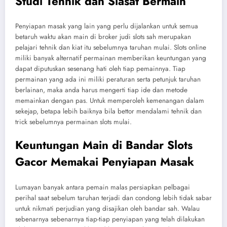
Studi Tehnik dan Siasat Bermain
Penyiapan masak yang lain yang perlu dijalankan untuk semua
betaruh waktu akan main di broker judi slots sah merupakan
pelajari tehnik dan kiat itu sebelumnya taruhan mulai. Slots online
miliki banyak alternatif permainan memberikan keuntungan yang
dapat diputuskan sesenang hati oleh tiap pemainnya. Tiap
permainan yang ada ini miliki peraturan serta petunjuk taruhan
berlainan, maka anda harus mengerti tiap ide dan metode
memainkan dengan pas. Untuk memperoleh kemenangan dalam
sekejap, betapa lebih baiknya bila bettor mendalami tehnik dan
trick sebelumnya permainan slots mulai.
Keuntungan Main di Bandar Slots
Gacor Memakai Penyiapan Masak
Lumayan banyak antara pemain malas persiapkan pelbagai
perihal saat sebelum taruhan terjadi dan condong lebih tidak sabar
untuk nikmati perjudian yang disajikan oleh bandar sah. Walau
sebenarnya sebenarnya tiap-tiap penyiapan yang telah dilakukan