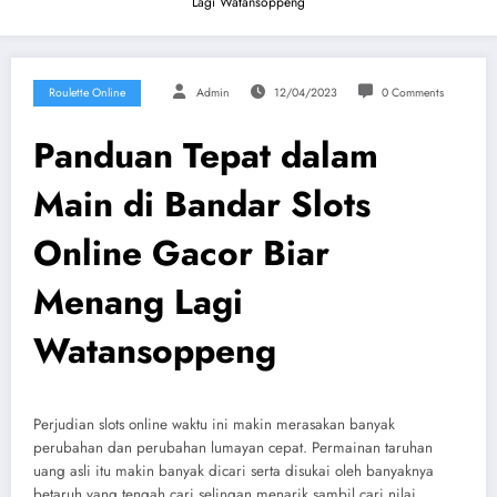
Lagi Watansoppeng
Roulette Online
Admin
12/04/2023
0 Comments
Panduan Tepat dalam
Main di Bandar Slots
Online Gacor Biar
Menang Lagi
Watansoppeng
Perjudian slots online waktu ini makin merasakan banyak
perubahan dan perubahan lumayan cepat. Permainan taruhan
uang asli itu makin banyak dicari serta disukai oleh banyaknya
betaruh yang tengah cari selingan menarik sambil cari nilai