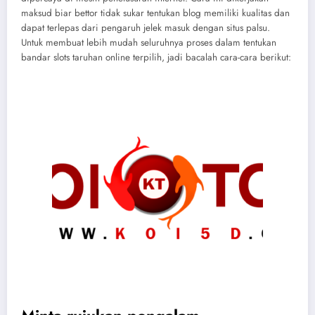
maksud biar bettor tidak sukar tentukan blog memiliki kualitas dan
dapat terlepas dari pengaruh jelek masuk dengan situs palsu.
Untuk membuat lebih mudah seluruhnya proses dalam tentukan
bandar slots taruhan online terpilih, jadi bacalah cara-cara berikut: