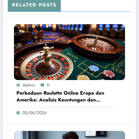
RELATED POSTS
Admin
0
Perbedaan Roulette Online Eropa dan
Amerika: Analisis Keuntungan dan
Kerugian
05/06/2026