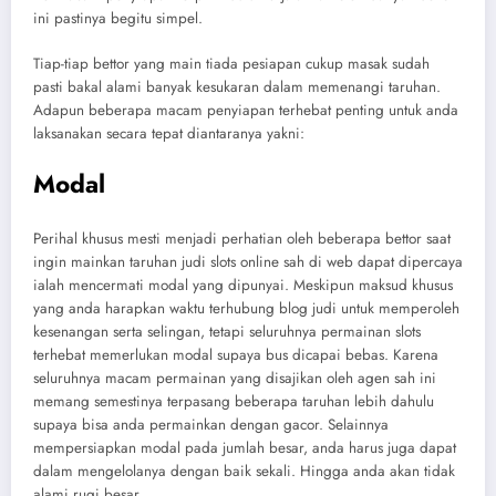
ini pastinya begitu simpel.
Tiap-tiap bettor yang main tiada pesiapan cukup masak sudah
pasti bakal alami banyak kesukaran dalam memenangi taruhan.
Adapun beberapa macam penyiapan terhebat penting untuk anda
laksanakan secara tepat diantaranya yakni:
Modal
Perihal khusus mesti menjadi perhatian oleh beberapa bettor saat
ingin mainkan taruhan judi slots online sah di web dapat dipercaya
ialah mencermati modal yang dipunyai. Meskipun maksud khusus
yang anda harapkan waktu terhubung blog judi untuk memperoleh
kesenangan serta selingan, tetapi seluruhnya permainan slots
terhebat memerlukan modal supaya bus dicapai bebas. Karena
seluruhnya macam permainan yang disajikan oleh agen sah ini
memang semestinya terpasang beberapa taruhan lebih dahulu
supaya bisa anda permainkan dengan gacor. Selainnya
mempersiapkan modal pada jumlah besar, anda harus juga dapat
dalam mengelolanya dengan baik sekali. Hingga anda akan tidak
alami rugi besar.