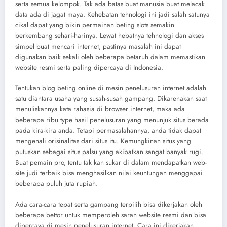
serta semua kelompok. Tak ada batas buat manusia buat melacak
data ada di jagat maya. Kehebatan tehnologi ini jadi salah satunya
cikal dapat yang bikin permainan beting slots semakin
berkembang sehari-harinya. Lewat hebatnya tehnologi dan akses
simpel buat mencari internet, pastinya masalah ini dapat
digunakan baik sekali oleh beberapa betaruh dalam memastikan
website resmi serta paling dipercaya di Indonesia.
Tentukan blog beting online di mesin penelusuran internet adalah
satu diantara usaha yang susah-susah gampang. Dikarenakan saat
menuliskannya kata rahasia di browser internet, maka ada
beberapa ribu type hasil penelusuran yang menunjuk situs berada
pada kira-kira anda. Tetapi permasalahannya, anda tidak dapat
mengenali orisinalitas dari situs itu. Kemungkinan situs yang
putuskan sebagai situs palsu yang akibatkan sangat banyak rugi.
Buat pemain pro, tentu tak kan sukar di dalam mendapatkan web-
site judi terbaik bisa menghasilkan nilai keuntungan menggapai
beberapa puluh juta rupiah.
Ada cara-cara tepat serta gampang terpilih bisa dikerjakan oleh
beberapa bettor untuk memperoleh saran website resmi dan bisa
dipercaya di mesin penelusuran internet. Cara ini dikerjakan