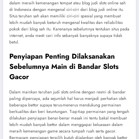
dalam meraih kemenangan tempat atau blog judi slots online sah
di Indonesia dengan mengenal ciri-ciri dari blog judi online itu.
Situs taruhan sah akan memiliki ciri-ciri spesial yang membuat
lebih mudah banyak betaruh mengenal kwalitas dan reliabilitas
pokok dari blog sah itu. Karenanya sebelumnya tentukan situs pada
internet, anda mesti cari info sebanyak banyaknya supaya tidak
betul.
Penyiapan Penting Dilaksanakan
Sebelumnya Main di Bandar Slots
Gacor
Dalam mainkan taruhan judi slots online dengan resmi di bandar
paling dipercaya, ada sejumlah hal harus menjadi perhatian oleh
beberapa bettor supaya terus-menerus mendukung permainan
berkualitas dan beri keuntungan. Tiap-tiap permainan yang tengah
dilakukan penyiapan benar-benar masak ini tentu bakal membuat
lebih mudah banyak bettor dalam menggapai keluasaan dalam
meraih kemenangan game secara tumpah ruah serta gacor.
Bermacam penyiapan terpilih butuh dijalankan oleh banyak bettor