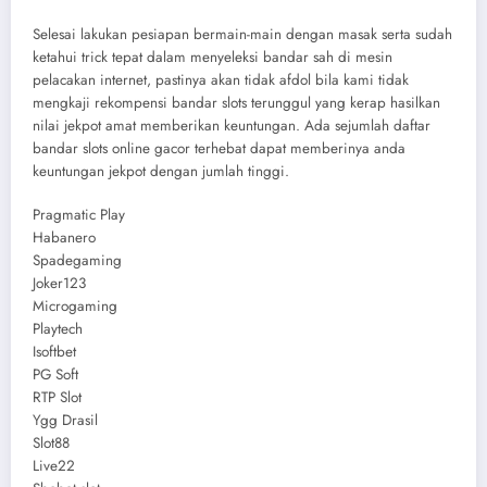
Selesai lakukan pesiapan bermain-main dengan masak serta sudah
ketahui trick tepat dalam menyeleksi bandar sah di mesin
pelacakan internet, pastinya akan tidak afdol bila kami tidak
mengkaji rekompensi bandar slots terunggul yang kerap hasilkan
nilai jekpot amat memberikan keuntungan. Ada sejumlah daftar
bandar slots online gacor terhebat dapat memberinya anda
keuntungan jekpot dengan jumlah tinggi.
Pragmatic Play
Habanero
Spadegaming
Joker123
Microgaming
Playtech
Isoftbet
PG Soft
RTP Slot
Ygg Drasil
Slot88
Live22