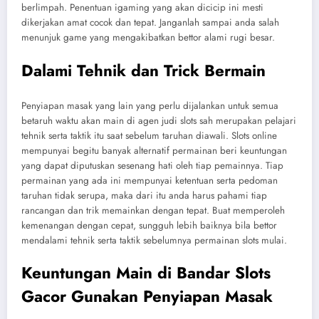
berlimpah. Penentuan igaming yang akan dicicip ini mesti
dikerjakan amat cocok dan tepat. Janganlah sampai anda salah
menunjuk game yang mengakibatkan bettor alami rugi besar.
Dalami Tehnik dan Trick Bermain
Penyiapan masak yang lain yang perlu dijalankan untuk semua
betaruh waktu akan main di agen judi slots sah merupakan pelajari
tehnik serta taktik itu saat sebelum taruhan diawali. Slots online
mempunyai begitu banyak alternatif permainan beri keuntungan
yang dapat diputuskan sesenang hati oleh tiap pemainnya. Tiap
permainan yang ada ini mempunyai ketentuan serta pedoman
taruhan tidak serupa, maka dari itu anda harus pahami tiap
rancangan dan trik memainkan dengan tepat. Buat memperoleh
kemenangan dengan cepat, sungguh lebih baiknya bila bettor
mendalami tehnik serta taktik sebelumnya permainan slots mulai.
Keuntungan Main di Bandar Slots
Gacor Gunakan Penyiapan Masak