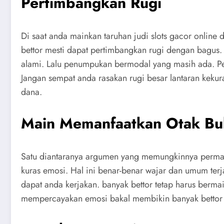
Pertimbangkan Rugi
Di saat anda mainkan taruhan judi slots gacor online
bettor mesti dapat pertimbangkan rugi dengan bagus.
alami. Lalu penumpukan bermodal yang masih ada. Pe
Jangan sempat anda rasakan rugi besar lantaran keku
dana.
Main Memanfaatkan Otak Bu
Satu diantaranya argumen yang memungkinnya permain
kuras emosi. Hal ini benar-benar wajar dan umum terj
dapat anda kerjakan. banyak bettor tetap harus berma
mempercayakan emosi bakal membikin banyak bettor pe