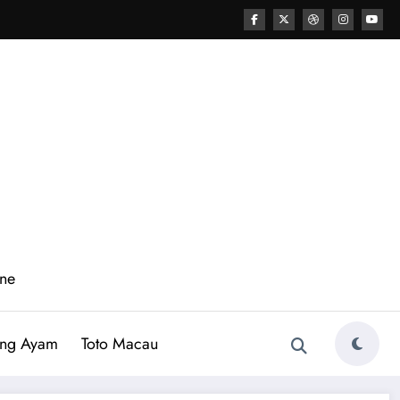
ine
ng Ayam
Toto Macau