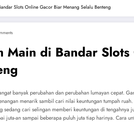
Bandar Slots Online Gacor Biar Menang Selalu Benteng
mments
 Main di Bandar Slots 
eng
 sangat banyak perubahan dan perubahan lumayan cepat. Gam
enangan menarik sambil cari nilai keuntungan tumpah ruah. 
ang sedang cari selingan memberi keuntungan di tengahnya 
ai juta-an sampai beberapa puluh juta tiap harinya. Cara 