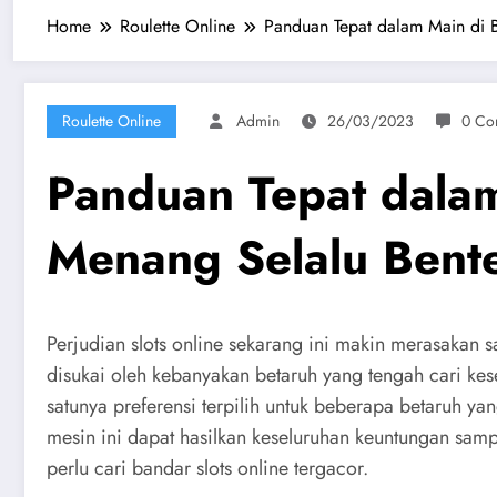
Home
Roulette Online
Panduan Tepat dalam Main di 
Roulette Online
Admin
26/03/2023
0 Co
Panduan Tepat dalam
Menang Selalu Bent
Perjudian slots online sekarang ini makin merasakan
disukai oleh kebanyakan betaruh yang tengah cari kes
satunya preferensi terpilih untuk beberapa betaruh y
mesin ini dapat hasilkan keseluruhan keuntungan samp
perlu cari bandar slots online tergacor.