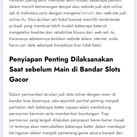
Panduan paling akhir membuat lebih mudah beberapa pemain
dalam meraih kemenangan tempat atau website judi slots online
sah di Indonesia yaitu dengan mengenal ciri-ciri dari web-site judi
online itu. Situs taruhan sah bakal banyak memiliki tanda-tanda
pribadi yang membuat lebih mudah beberapa betaruh
mengetahui kwalitas dan reliabilitas khusus dari web sah itu.
Karenanya sebelumnya tentukan website dalam internet, anda
harus cari data sebanyak banyaknya biar tidak betul.
Penyiapan Penting Dilaksanakan
Saat sebelum Main di Bandar Slots
Gacor
Dalam permainkan taruhan judi slots online dengan resmi di
bandar bisa dipercaya, ada sejumlah perihal penting menjadi
perhatian oleh beberapa bettor supaya selalu mendukung
permainan bermutu serta memberikan keuntungan. Tiap
permainan yang tengah dilakukan penyiapan benar-benar masak
ini tentunya akan memudahkan beberapa bettor dalam mendapat
keringanan dalam menjadi pemenang game secara banyak dan