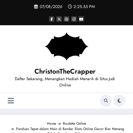
Skip
07/08/2026
2:25:56 PM
to
content
ChristonTheCrapper
Daftar Sekarang, Menangkan Hadiah Menarik di Situs Judi
Online
Home
Roulette Online
Panduan Tepat dalam Main di Bandar Slots Online Gacor Biar Menang