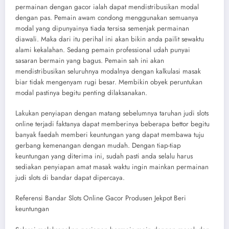
permainan dengan gacor ialah dapat mendistribusikan modal
dengan pas. Pemain awam condong menggunakan semuanya
modal yang dipunyainya tiada tersisa semenjak permainan
diawali. Maka dari itu perihal ini akan bikin anda pailit sewaktu
alami kekalahan. Sedang pemain professional udah punyai
sasaran bermain yang bagus. Pemain sah ini akan
mendistribusikan seluruhnya modalnya dengan kalkulasi masak
biar tidak mengenyam rugi besar. Membikin obyek peruntukan
modal pastinya begitu penting dilaksanakan.
Lakukan penyiapan dengan matang sebelumnya taruhan judi slots
online terjadi faktanya dapat memberinya beberapa bettor begitu
banyak faedah memberi keuntungan yang dapat membawa tuju
gerbang kemenangan dengan mudah. Dengan tiap-tiap
keuntungan yang diterima ini, sudah pasti anda selalu harus
sediakan penyiapan amat masak waktu ingin mainkan permainan
judi slots di bandar dapat dipercaya.
Referensi Bandar Slots Online Gacor Produsen Jekpot Beri
keuntungan