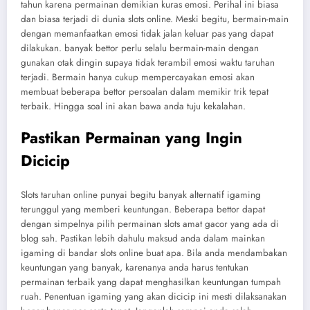
tahun karena permainan demikian kuras emosi. Perihal ini biasa
dan biasa terjadi di dunia slots online. Meski begitu, bermain-main
dengan memanfaatkan emosi tidak jalan keluar pas yang dapat
dilakukan. banyak bettor perlu selalu bermain-main dengan
gunakan otak dingin supaya tidak terambil emosi waktu taruhan
terjadi. Bermain hanya cukup mempercayakan emosi akan
membuat beberapa bettor persoalan dalam memikir trik tepat
terbaik. Hingga soal ini akan bawa anda tuju kekalahan.
Pastikan Permainan yang Ingin
Dicicip
Slots taruhan online punyai begitu banyak alternatif igaming
terunggul yang memberi keuntungan. Beberapa bettor dapat
dengan simpelnya pilih permainan slots amat gacor yang ada di
blog sah. Pastikan lebih dahulu maksud anda dalam mainkan
igaming di bandar slots online buat apa. Bila anda mendambakan
keuntungan yang banyak, karenanya anda harus tentukan
permainan terbaik yang dapat menghasilkan keuntungan tumpah
ruah. Penentuan igaming yang akan dicicip ini mesti dilaksanakan