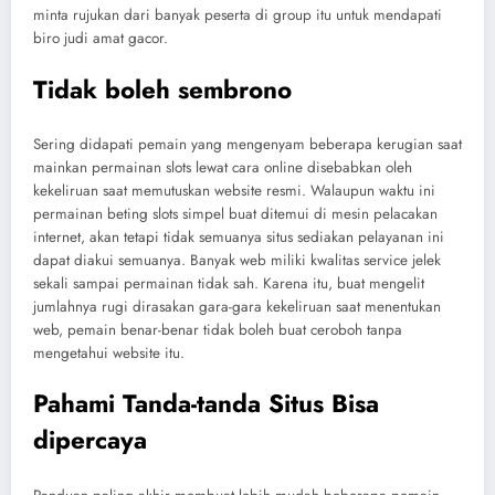
minta rujukan dari banyak peserta di group itu untuk mendapati
biro judi amat gacor.
Tidak boleh sembrono
Sering didapati pemain yang mengenyam beberapa kerugian saat
mainkan permainan slots lewat cara online disebabkan oleh
kekeliruan saat memutuskan website resmi. Walaupun waktu ini
permainan beting slots simpel buat ditemui di mesin pelacakan
internet, akan tetapi tidak semuanya situs sediakan pelayanan ini
dapat diakui semuanya. Banyak web miliki kwalitas service jelek
sekali sampai permainan tidak sah. Karena itu, buat mengelit
jumlahnya rugi dirasakan gara-gara kekeliruan saat menentukan
web, pemain benar-benar tidak boleh buat ceroboh tanpa
mengetahui website itu.
Pahami Tanda-tanda Situs Bisa
dipercaya