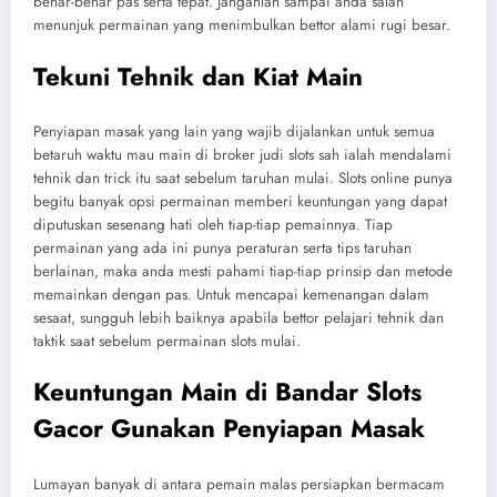
benar-benar pas serta tepat. Janganlah sampai anda salah
menunjuk permainan yang menimbulkan bettor alami rugi besar.
Tekuni Tehnik dan Kiat Main
Penyiapan masak yang lain yang wajib dijalankan untuk semua
betaruh waktu mau main di broker judi slots sah ialah mendalami
tehnik dan trick itu saat sebelum taruhan mulai. Slots online punya
begitu banyak opsi permainan memberi keuntungan yang dapat
diputuskan sesenang hati oleh tiap-tiap pemainnya. Tiap
permainan yang ada ini punya peraturan serta tips taruhan
berlainan, maka anda mesti pahami tiap-tiap prinsip dan metode
memainkan dengan pas. Untuk mencapai kemenangan dalam
sesaat, sungguh lebih baiknya apabila bettor pelajari tehnik dan
taktik saat sebelum permainan slots mulai.
Keuntungan Main di Bandar Slots
Gacor Gunakan Penyiapan Masak
Lumayan banyak di antara pemain malas persiapkan bermacam