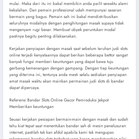
mulai. Maka dari itu ini bakal membikin anda pailit sewaktu alami
kekalahan. Dan pemain professional udah mempunyai sasaran
bermain yang bagus. Pemain sah ini bakal mendistribusikan
seluruhnya modalnya dengan penghitungan masak supaya tidak
mengenyam rugi besar. Membuat obyek peruntukan modal
pastinya begitu penting dilaksanakan.
Kerjakan penyiapan dengan masak saat sebelum taruhan judi slots
online terjadi kenyataannya dapat berikan beberapa bettor sangat
banyak fungsi memberi keuntungan yang dapat bawa tuju
gerbang kemenangan dengan gampang. Dengan tiap keuntungan
yang diterima ini, tentunya anda mesti selalu sediakan penyiapan
amat masak waktu akan mainkan permainan judi slots di bandar
dapat dipercaya.
Referensi Bandar Slots Online Gacor Pemroduksi Jekpot
Memberikan keuntungan
Seusai kerjakan pesiapan bermain-main dengan masak dan sudah
tahu kiat tepat saat menentukan bandar sah di mesin penelusuran
internet, pastilah tak kan afdol apabila kami tak mengupas
rekompensi bandar slots terhebat yang kerap mendatangkan nilai