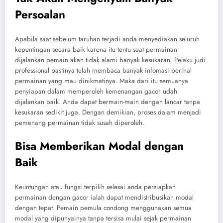
Persoalan
Apabila saat sebelum taruhan terjadi anda menyediakan seluruh
kepentingan secara baik karena itu tentu saat permainan
dijalankan pemain akan tidak alami banyak kesukaran. Pelaku judi
professional pastinya telah membaca banyak infomasi perihal
permainan yang mau dinikmatinya. Maka dari itu semuanya
penyiapan dalam memperoleh kemenangan gacor udah
dijalankan baik. Anda dapat bermain-main dengan lancar tanpa
kesukaran sedikit juga. Dengan demikian, proses dalam menjadi
pemenang permainan tidak susah diperoleh.
Bisa Memberikan Modal dengan
Baik
Keuntungan atau fungsi terpilih selesai anda persiapkan
permainan dengan gacor ialah dapat mendistribusikan modal
dengan tepat. Pemain pemula condong menggunakan semua
modal yang dipunyainya tanpa tersisa mulai sejak permainan