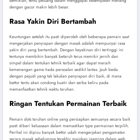
demikian, tentu peluang dalam menggapai kesempatan menang
dengan gacor makin lebih besar.
Rasa Yakin Diri Bertambah
Keuntungan setelah itu pasti diperoleh oleh beberapa pemain saat
mengerjakan penyiapan dengan masak adalah mempunyai rasa
yakin diri yang bertambah. Dengan keyakinan diri tertinggi ini
tentunya membikin banyak betaruh terus memikir jernih dan
simpel dalam tentukan tehnik terbaik agar dapat meraih
kemenangan game tiada persoalan sedikit lantas. Jauh beda
dengan pejudi yang tak lakukan penyiapan diri baik, di mana
bettor tentu akan condong kuatir dan serba keliru pada
memanfaatkan tehnik waktu taruhan.
Ringan Tentukan Permainan Terbaik
Pemain slots taruhan online yang persiapkan semuanya secara baik
pasti diberi keluasaan dalam memastikan type permainan terpilih.
Perihal ini dipicu banyak bettor udah mengerjakan pengamatan
secara masak sebelumnya terakhir mainkan igaming dalam web