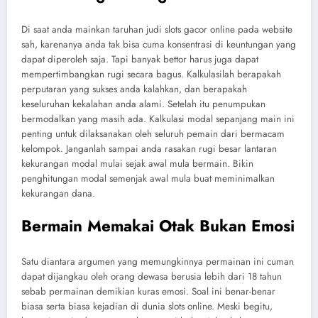
Di saat anda mainkan taruhan judi slots gacor online pada website
sah, karenanya anda tak bisa cuma konsentrasi di keuntungan yang
dapat diperoleh saja. Tapi banyak bettor harus juga dapat
mempertimbangkan rugi secara bagus. Kalkulasilah berapakah
perputaran yang sukses anda kalahkan, dan berapakah
keseluruhan kekalahan anda alami. Setelah itu penumpukan
bermodalkan yang masih ada. Kalkulasi modal sepanjang main ini
penting untuk dilaksanakan oleh seluruh pemain dari bermacam
kelompok. Janganlah sampai anda rasakan rugi besar lantaran
kekurangan modal mulai sejak awal mula bermain. Bikin
penghitungan modal semenjak awal mula buat meminimalkan
kekurangan dana.
Bermain Memakai Otak Bukan Emosi
Satu diantara argumen yang memungkinnya permainan ini cuman
dapat dijangkau oleh orang dewasa berusia lebih dari 18 tahun
sebab permainan demikian kuras emosi. Soal ini benar-benar
biasa serta biasa kejadian di dunia slots online. Meski begitu,