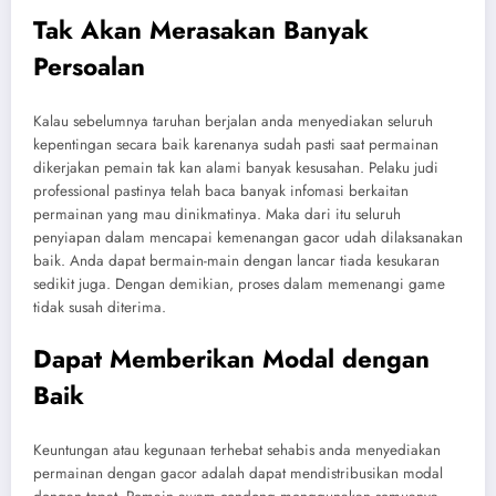
Tak Akan Merasakan Banyak
Persoalan
Kalau sebelumnya taruhan berjalan anda menyediakan seluruh
kepentingan secara baik karenanya sudah pasti saat permainan
dikerjakan pemain tak kan alami banyak kesusahan. Pelaku judi
professional pastinya telah baca banyak infomasi berkaitan
permainan yang mau dinikmatinya. Maka dari itu seluruh
penyiapan dalam mencapai kemenangan gacor udah dilaksanakan
baik. Anda dapat bermain-main dengan lancar tiada kesukaran
sedikit juga. Dengan demikian, proses dalam memenangi game
tidak susah diterima.
Dapat Memberikan Modal dengan
Baik
Keuntungan atau kegunaan terhebat sehabis anda menyediakan
permainan dengan gacor adalah dapat mendistribusikan modal