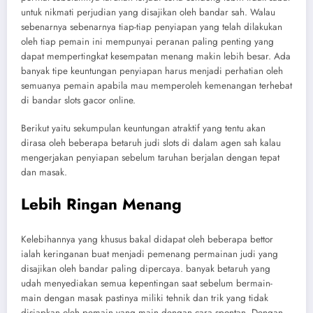
untuk nikmati perjudian yang disajikan oleh bandar sah. Walau
sebenarnya sebenarnya tiap-tiap penyiapan yang telah dilakukan
oleh tiap pemain ini mempunyai peranan paling penting yang
dapat mempertingkat kesempatan menang makin lebih besar. Ada
banyak tipe keuntungan penyiapan harus menjadi perhatian oleh
semuanya pemain apabila mau memperoleh kemenangan terhebat
di bandar slots gacor online.
Berikut yaitu sekumpulan keuntungan atraktif yang tentu akan
dirasa oleh beberapa betaruh judi slots di dalam agen sah kalau
mengerjakan penyiapan sebelum taruhan berjalan dengan tepat
dan masak.
Lebih Ringan Menang
Kelebihannya yang khusus bakal didapat oleh beberapa bettor
ialah keringanan buat menjadi pemenang permainan judi yang
disajikan oleh bandar paling dipercaya. banyak betaruh yang
udah menyediakan semua kepentingan saat sebelum bermain-
main dengan masak pastinya miliki tehnik dan trik yang tidak
disiapkan oleh pemain yang main dengan cara spontan. Dengan