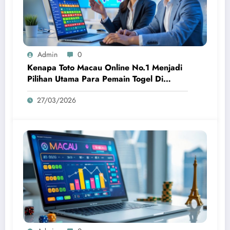
Admin
0
Kenapa Toto Macau Online No.1 Menjadi
Pilihan Utama Para Pemain Togel Di
Indonesia
27/03/2026