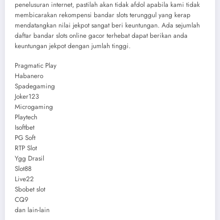
penelusuran internet, pastilah akan tidak afdol apabila kami tidak
membicarakan rekompensi bandar slots terunggul yang kerap
mendatangkan nilai jekpot sangat beri keuntungan. Ada sejumlah
daftar bandar slots online gacor terhebat dapat berikan anda
keuntungan jekpot dengan jumlah tinggi.
Pragmatic Play
Habanero
Spadegaming
Joker123
Microgaming
Playtech
Isoftbet
PG Soft
RTP Slot
Ygg Drasil
Slot88
Live22
Sbobet slot
CQ9
dan lain-lain