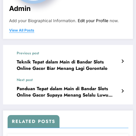
Admin
Add your Biographical Information.
Edit your Profile
now.
View All Posts
Previous post
Teknik Tepat dalam Main di Bandar Slots
Online Gacor Biar Menang Lagi Gorontalo
Next post
Panduan Tepat dalam Main di Bandar Slots
Online Gacor Supaya Menang Selalu Luwu
Timur
RELATED POSTS