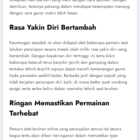
demikian, tentunya peluang dalam mendapat kesempatan menang
dengan cara gacor makin lebih besar.
Rasa Yakin Diri Bertambah
Keuntungan sesudah itu akan didapat oleh beberapa pemain saat
lakukan penyiapan secara masak ialah miliki rasa yakin diri yang
bertambah. Dengan keyakinan diri tertinggi ini tentu bikin
beberapa betaruh terus berpikir jernih dan gampang dalam
tentukan tehnik terpilih supaya dapat meraih kemenangan game
tiada persoalan sedikit lantas. Berbeda jauh dengan pejudi yang
tidak kerjakan penyiapan diri baik, di mana bettor pasti condong
sangsi serta serba keliru dalam memakai tehnik saat taruhan.
Ringan Memastikan Permainan
Terhebat
Pemain slots taruhan online yang persiapkan semua hal secara
bagus tentu akan diberi keringanan dalam memastikan type