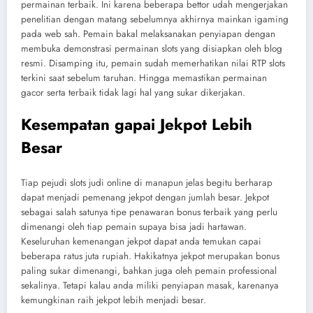
permainan terbaik. Ini karena beberapa bettor udah mengerjakan
penelitian dengan matang sebelumnya akhirnya mainkan igaming
pada web sah. Pemain bakal melaksanakan penyiapan dengan
membuka demonstrasi permainan slots yang disiapkan oleh blog
resmi. Disamping itu, pemain sudah memerhatikan nilai RTP slots
terkini saat sebelum taruhan. Hingga memastikan permainan
gacor serta terbaik tidak lagi hal yang sukar dikerjakan.
Kesempatan gapai Jekpot Lebih
Besar
Tiap pejudi slots judi online di manapun jelas begitu berharap
dapat menjadi pemenang jekpot dengan jumlah besar. Jekpot
sebagai salah satunya tipe penawaran bonus terbaik yang perlu
dimenangi oleh tiap pemain supaya bisa jadi hartawan.
Keseluruhan kemenangan jekpot dapat anda temukan capai
beberapa ratus juta rupiah. Hakikatnya jekpot merupakan bonus
paling sukar dimenangi, bahkan juga oleh pemain professional
sekalinya. Tetapi kalau anda miliki penyiapan masak, karenanya
kemungkinan raih jekpot lebih menjadi besar.