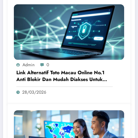
Admin
0
Link Alternatif Toto Macau Online No.1
Anti Blokir Dan Mudah Diakses Untuk
Pengalaman Bermain Optimal
28/03/2026