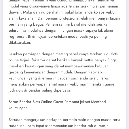
dengan tepat. Pemain awam condong menggunakan semuanya
modal yang dipunyainya tanpa ada tersisa sejak mulai permainan
diawali. Maka dari itu perihal ini bakal bikin anda kolaps waktu
alami kekalahan. Dan pemain professional telah mempunyai tujuan
bermain yang bagus. Pemain sah ini bakal mendistribusikan
seluruhnya modalnya dengan hitungan masak supaya tak alami
rugi besar. Bikin tujuan peruntukan modal pastinya penting
dilaksanakan.
Lakukan penyiapan dengan matang sebelumnya taruhan judi slots
online terjadi faktanya dapat berikan banyak bettor banyak fungsi
memberi keuntungan yang dapat membawakannya ketujuan
gerbang kemenangan dengan mudah. Dengan tiap-tiap
keuntungan yang diterima ini, sudah pasti anda selalu harus
menyiapkan penyiapan amat masak waktu ingin mainkan game
judi slots di bandar paling dipercaya.
Saran Bandar Slots Online Gacor Pembuat Jekpot Memberi
keuntungan
Sesudah mengerjakan pesiapan bermain-main dengan masak serta
sudah tahu cara tepat saat memutuskan bandar sah di mesin