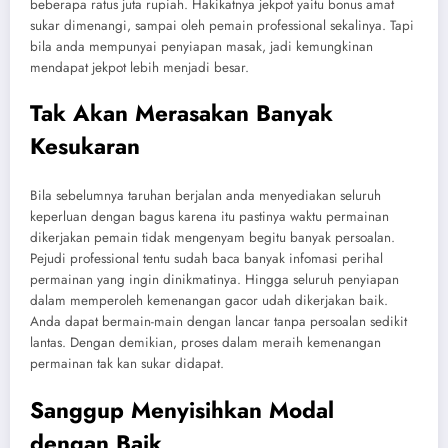
beberapa ratus juta rupiah. Hakikatnya jekpot yaitu bonus amat
sukar dimenangi, sampai oleh pemain professional sekalinya. Tapi
bila anda mempunyai penyiapan masak, jadi kemungkinan
mendapat jekpot lebih menjadi besar.
Tak Akan Merasakan Banyak
Kesukaran
Bila sebelumnya taruhan berjalan anda menyediakan seluruh
keperluan dengan bagus karena itu pastinya waktu permainan
dikerjakan pemain tidak mengenyam begitu banyak persoalan.
Pejudi professional tentu sudah baca banyak infomasi perihal
permainan yang ingin dinikmatinya. Hingga seluruh penyiapan
dalam memperoleh kemenangan gacor udah dikerjakan baik.
Anda dapat bermain-main dengan lancar tanpa persoalan sedikit
lantas. Dengan demikian, proses dalam meraih kemenangan
permainan tak kan sukar didapat.
Sanggup Menyisihkan Modal
dengan Baik