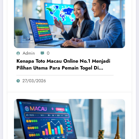
Admin
0
Kenapa Toto Macau Online No.1 Menjadi
Pilihan Utama Para Pemain Togel Di
Indonesia
27/03/2026