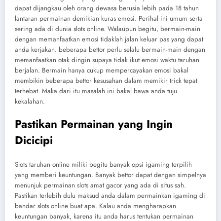
dapat dijangkau oleh orang dewasa berusia lebih pada 18 tahun
lantaran permainan demikian kuras emosi. Perihal ini umum serta
sering ada di dunia slots online. Walaupun begitu, bermain-main
dengan memanfaatkan emosi tidaklah jalan keluar pas yang dapat
anda kerjakan. beberapa bettor perlu selalu bermain-main dengan
memanfaatkan otak dingin supaya tidak ikut emosi waktu taruhan
berjalan. Bermain hanya cukup mempercayakan emosi bakal
membikin beberapa bettor kesusahan dalam memikir trick tepat
terhebat. Maka dari itu masalah ini bakal bawa anda tuju
kekalahan.
Pastikan Permainan yang Ingin
Dicicipi
Slots taruhan online miliki begitu banyak opsi igaming terpilih
yang memberi keuntungan. Banyak bettor dapat dengan simpelnya
menunjuk permainan slots amat gacor yang ada di situs sah.
Pastikan terlebih dulu maksud anda dalam permainkan igaming di
bandar slots online buat apa. Kalau anda mengharapkan
keuntungan banyak, karena itu anda harus tentukan permainan