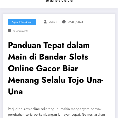
Selalu Tojo Una-Una
Agen Toto Macau
Admin
22/03/2023
0 Comments
Panduan Tepat dalam
Main di Bandar Slots
Online Gacor Biar
Menang Selalu Tojo Una-
Una
Perjudian slots online sekarang ini makin mengenyam banyak
perubahan serta perkembangan lumayan cepat. Games taruhan