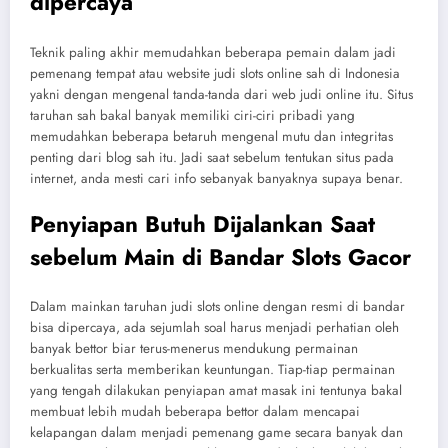
dipercaya
Teknik paling akhir memudahkan beberapa pemain dalam jadi
pemenang tempat atau website judi slots online sah di Indonesia
yakni dengan mengenal tanda-tanda dari web judi online itu. Situs
taruhan sah bakal banyak memiliki ciri-ciri pribadi yang
memudahkan beberapa betaruh mengenal mutu dan integritas
penting dari blog sah itu. Jadi saat sebelum tentukan situs pada
internet, anda mesti cari info sebanyak banyaknya supaya benar.
Penyiapan Butuh Dijalankan Saat
sebelum Main di Bandar Slots Gacor
Dalam mainkan taruhan judi slots online dengan resmi di bandar
bisa dipercaya, ada sejumlah soal harus menjadi perhatian oleh
banyak bettor biar terus-menerus mendukung permainan
berkualitas serta memberikan keuntungan. Tiap-tiap permainan
yang tengah dilakukan penyiapan amat masak ini tentunya bakal
membuat lebih mudah beberapa bettor dalam mencapai
kelapangan dalam menjadi pemenang game secara banyak dan