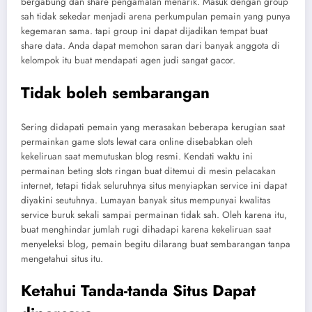
bergabung dan share pengamalan menarik. Masuk dengan group
sah tidak sekedar menjadi arena perkumpulan pemain yang punya
kegemaran sama. tapi group ini dapat dijadikan tempat buat
share data. Anda dapat memohon saran dari banyak anggota di
kelompok itu buat mendapati agen judi sangat gacor.
Tidak boleh sembarangan
Sering didapati pemain yang merasakan beberapa kerugian saat
permainkan game slots lewat cara online disebabkan oleh
kekeliruan saat memutuskan blog resmi. Kendati waktu ini
permainan beting slots ringan buat ditemui di mesin pelacakan
internet, tetapi tidak seluruhnya situs menyiapkan service ini dapat
diyakini seutuhnya. Lumayan banyak situs mempunyai kwalitas
service buruk sekali sampai permainan tidak sah. Oleh karena itu,
buat menghindar jumlah rugi dihadapi karena kekeliruan saat
menyeleksi blog, pemain begitu dilarang buat sembarangan tanpa
mengetahui situs itu.
Ketahui Tanda-tanda Situs Dapat