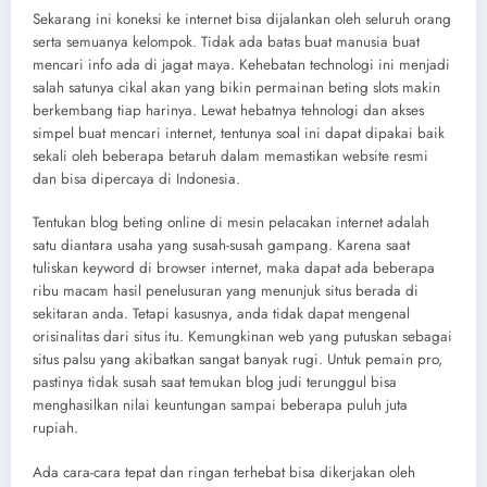
Sekarang ini koneksi ke internet bisa dijalankan oleh seluruh orang
serta semuanya kelompok. Tidak ada batas buat manusia buat
mencari info ada di jagat maya. Kehebatan technologi ini menjadi
salah satunya cikal akan yang bikin permainan beting slots makin
berkembang tiap harinya. Lewat hebatnya tehnologi dan akses
simpel buat mencari internet, tentunya soal ini dapat dipakai baik
sekali oleh beberapa betaruh dalam memastikan website resmi
dan bisa dipercaya di Indonesia.
Tentukan blog beting online di mesin pelacakan internet adalah
satu diantara usaha yang susah-susah gampang. Karena saat
tuliskan keyword di browser internet, maka dapat ada beberapa
ribu macam hasil penelusuran yang menunjuk situs berada di
sekitaran anda. Tetapi kasusnya, anda tidak dapat mengenal
orisinalitas dari situs itu. Kemungkinan web yang putuskan sebagai
situs palsu yang akibatkan sangat banyak rugi. Untuk pemain pro,
pastinya tidak susah saat temukan blog judi terunggul bisa
menghasilkan nilai keuntungan sampai beberapa puluh juta
rupiah.
Ada cara-cara tepat dan ringan terhebat bisa dikerjakan oleh