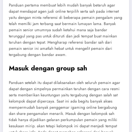
Panduan pertama membuat lebih mudah banyak betaruh agar
dapat mendapat agen judi online terpilih serta sah pada internet
yaitu dengan minta referensi di beberapa pemain pengalam yang
telah memilki jam terbang saat bermain lumayan lama. Banyak
pemain senior umumnya sudah ketahui mana saja bandar
terunggul yang pas untuk dituruti dan jadi tempat buat mainkan
taruhan dengan tepat. Mengharap referensi bandar sah dari
pemain senior ini amatlah hebat untuk mengelit pemain dari
tergabung dengan bandar awam.
Masuk dengan group sah
Panduan setelah itu dapat dilaksanakan oleh seluruh pemain agar
dapat dengan simpelnya permainkan taruhan dengan cara resmi
serta memberikan keuntungan yaitu tergabung dengan salah sat
kelompok dapat dipercaya. Saat ini ada begitu banyak akses
mempermudah banyak penggemar igaming online bergabung
dan share pengamalan menarik. Masuk dengan kelompok sah
tidak hanya dijadikan gelaran perkumpulan pemain yang miliki
kesukaan mirip. akan tetapi kelompok ini dapat menjadi tempat