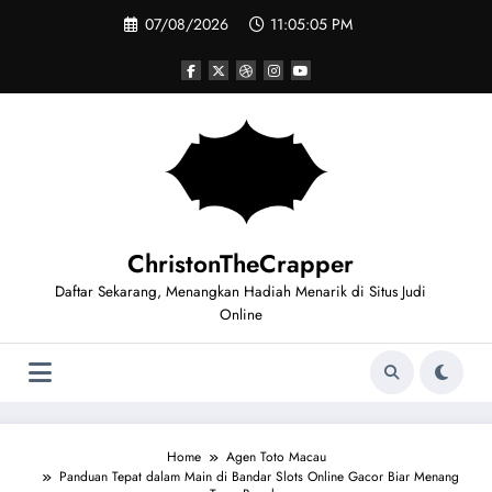
Skip
07/08/2026
11:05:06 PM
to
content
ChristonTheCrapper
Daftar Sekarang, Menangkan Hadiah Menarik di Situs Judi
Online
Home
Agen Toto Macau
Panduan Tepat dalam Main di Bandar Slots Online Gacor Biar Menang