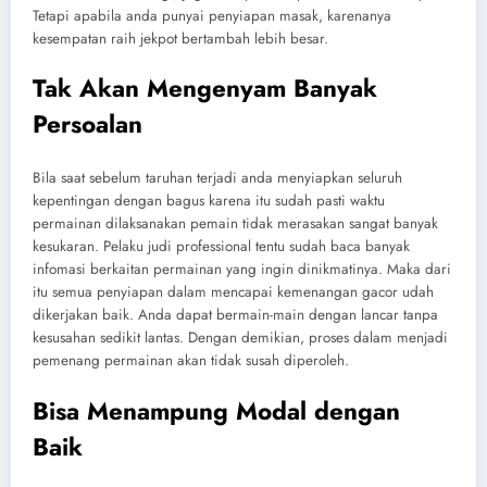
Tetapi apabila anda punyai penyiapan masak, karenanya
kesempatan raih jekpot bertambah lebih besar.
Tak Akan Mengenyam Banyak
Persoalan
Bila saat sebelum taruhan terjadi anda menyiapkan seluruh
kepentingan dengan bagus karena itu sudah pasti waktu
permainan dilaksanakan pemain tidak merasakan sangat banyak
kesukaran. Pelaku judi professional tentu sudah baca banyak
infomasi berkaitan permainan yang ingin dinikmatinya. Maka dari
itu semua penyiapan dalam mencapai kemenangan gacor udah
dikerjakan baik. Anda dapat bermain-main dengan lancar tanpa
kesusahan sedikit lantas. Dengan demikian, proses dalam menjadi
pemenang permainan akan tidak susah diperoleh.
Bisa Menampung Modal dengan
Baik