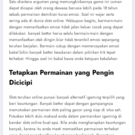
Satu diantara argumen yang memungkinkannya game ini cuman
dapat dicapai oleh orang dewasa berusia lebih pada 18 tahun
sebab permainan demikian kuras emosi. Soal ini wajar serta
sering ada di dunia slots online. Walaupun begitu, bermain-main
dengan memanfaatkan emosi tidak jalan keluar cocok yang dapat
dilakukan. banyak bettor harus selalu bermain-main dengan
memanfaatkan otak dingin biar tidak terambil emosi sepanjang
taruhan berjalan. Bermain cukup dengan memercayakan emosi
bakal bikin banyak bettor kesukaran dalam pikirkan trik tepat
terhebat. Hingga soal ini bakal bawa anda ketujuan kekalahan.
Tetapkan Permainan yang Pengin
Dicicipi
Slots taruhan online punyai banyak alternatif igaming terpilih yang
beri keuntungan. Banyak bettor dapat dengan gampangnya
memutuskan permainan slots paling gacor yang siap di situs sah.
Putuskan lebih dulu maksud anda dalam permainkan igaming di
bandar slots online buat apa. Bila anda mengharapkan keuntungan
banyak, karena itu anda mesti memastikan permainan terhebat