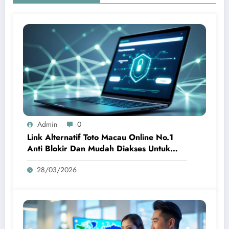
Admin
0
Link Alternatif Toto Macau Online No.1
Anti Blokir Dan Mudah Diakses Untuk
Pengalaman Bermain Optimal
28/03/2026