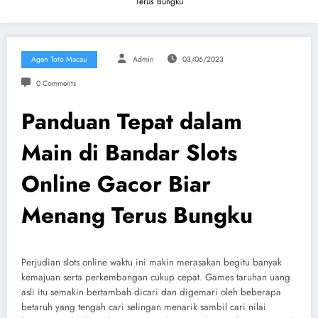
Terus Bungku
Agen Toto Macau
Admin
03/06/2023
0 Comments
Panduan Tepat dalam
Main di Bandar Slots
Online Gacor Biar
Menang Terus Bungku
Perjudian slots online waktu ini makin merasakan begitu banyak
kemajuan serta perkembangan cukup cepat. Games taruhan uang
asli itu semakin bertambah dicari dan digemari oleh beberapa
betaruh yang tengah cari selingan menarik sambil cari nilai