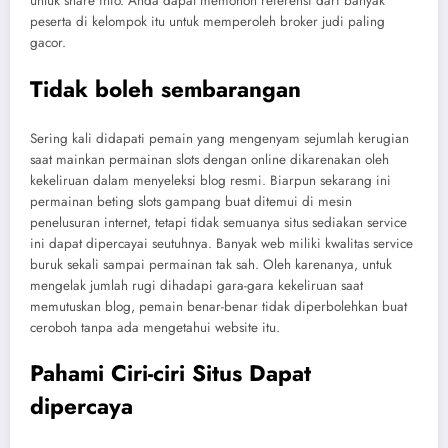
untuk share info. Anda dapat memohon referensi dari banyak
peserta di kelompok itu untuk memperoleh broker judi paling
gacor.
Tidak boleh sembarangan
Sering kali didapati pemain yang mengenyam sejumlah kerugian
saat mainkan permainan slots dengan online dikarenakan oleh
kekeliruan dalam menyeleksi blog resmi. Biarpun sekarang ini
permainan beting slots gampang buat ditemui di mesin
penelusuran internet, tetapi tidak semuanya situs sediakan service
ini dapat dipercayai seutuhnya. Banyak web miliki kwalitas service
buruk sekali sampai permainan tak sah. Oleh karenanya, untuk
mengelak jumlah rugi dihadapi gara-gara kekeliruan saat
memutuskan blog, pemain benar-benar tidak diperbolehkan buat
ceroboh tanpa ada mengetahui website itu.
Pahami Ciri-ciri Situs Dapat
dipercaya