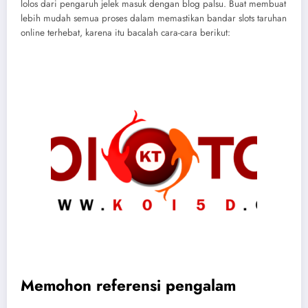
lolos dari pengaruh jelek masuk dengan blog palsu. Buat membuat
lebih mudah semua proses dalam memastikan bandar slots taruhan
online terhebat, karena itu bacalah cara-cara berikut:
Memohon referensi pengalam