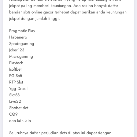
jekpot paling memberi keuntungan. Ada sekian banyak daftar
bandar slots online gacor terhebat dapat berikan anda keuntungan
jekpot dengan jumlah tinggi.
Pragmatic Play
Habanero
Spadegaming
Joker123
Microgaming
Playtech
Isoftbet
PG Soft
RTP Slot
Ygg Drasil
Slot88
Live22
Sbobet slot
CQ9
dan lain-lain
Seluruhnya daftar perjudian slots di atas ini dapat dengan