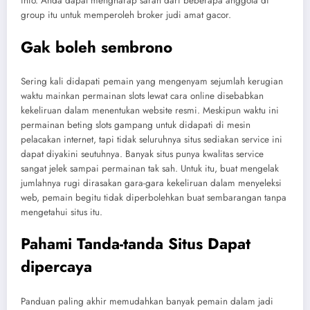
info. Anda dapat mengharap saran dari beberapa anggota di
group itu untuk memperoleh broker judi amat gacor.
Gak boleh sembrono
Sering kali didapati pemain yang mengenyam sejumlah kerugian
waktu mainkan permainan slots lewat cara online disebabkan
kekeliruan dalam menentukan website resmi. Meskipun waktu ini
permainan beting slots gampang untuk didapati di mesin
pelacakan internet, tapi tidak seluruhnya situs sediakan service ini
dapat diyakini seutuhnya. Banyak situs punya kwalitas service
sangat jelek sampai permainan tak sah. Untuk itu, buat mengelak
jumlahnya rugi dirasakan gara-gara kekeliruan dalam menyeleksi
web, pemain begitu tidak diperbolehkan buat sembarangan tanpa
mengetahui situs itu.
Pahami Tanda-tanda Situs Dapat
dipercaya
Panduan paling akhir memudahkan banyak pemain dalam jadi