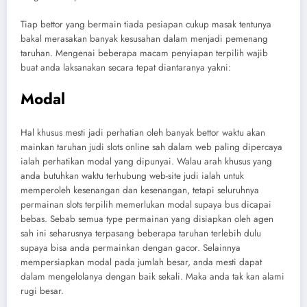
Tiap bettor yang bermain tiada pesiapan cukup masak tentunya
bakal merasakan banyak kesusahan dalam menjadi pemenang
taruhan. Mengenai beberapa macam penyiapan terpilih wajib
buat anda laksanakan secara tepat diantaranya yakni:
Modal
Hal khusus mesti jadi perhatian oleh banyak bettor waktu akan
mainkan taruhan judi slots online sah dalam web paling dipercaya
ialah perhatikan modal yang dipunyai. Walau arah khusus yang
anda butuhkan waktu terhubung web-site judi ialah untuk
memperoleh kesenangan dan kesenangan, tetapi seluruhnya
permainan slots terpilih memerlukan modal supaya bus dicapai
bebas. Sebab semua type permainan yang disiapkan oleh agen
sah ini seharusnya terpasang beberapa taruhan terlebih dulu
supaya bisa anda permainkan dengan gacor. Selainnya
mempersiapkan modal pada jumlah besar, anda mesti dapat
dalam mengelolanya dengan baik sekali. Maka anda tak kan alami
rugi besar.