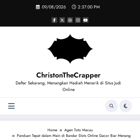
Skip
09/08/2026
2:37:01 PM
to
content
ChristonTheCrapper
Daftar Sekarang, Menangkan Hadiah Menarik di Situs Judi
Online
Home
Agen Toto Macau
Panduan Tepat dalam Main di Bandar Slots Online Gacor Biar Menang