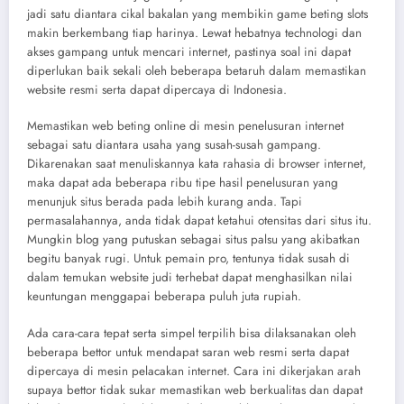
jadi satu diantara cikal bakalan yang membikin game beting slots
makin berkembang tiap harinya. Lewat hebatnya technologi dan
akses gampang untuk mencari internet, pastinya soal ini dapat
diperlukan baik sekali oleh beberapa betaruh dalam memastikan
website resmi serta dapat dipercaya di Indonesia.
Memastikan web beting online di mesin penelusuran internet
sebagai satu diantara usaha yang susah-susah gampang.
Dikarenakan saat menuliskannya kata rahasia di browser internet,
maka dapat ada beberapa ribu tipe hasil penelusuran yang
menunjuk situs berada pada lebih kurang anda. Tapi
permasalahannya, anda tidak dapat ketahui otensitas dari situs itu.
Mungkin blog yang putuskan sebagai situs palsu yang akibatkan
begitu banyak rugi. Untuk pemain pro, tentunya tidak susah di
dalam temukan website judi terhebat dapat menghasilkan nilai
keuntungan menggapai beberapa puluh juta rupiah.
Ada cara-cara tepat serta simpel terpilih bisa dilaksanakan oleh
beberapa bettor untuk mendapat saran web resmi serta dapat
dipercaya di mesin pelacakan internet. Cara ini dikerjakan arah
supaya bettor tidak sukar memastikan web berkualitas dan dapat