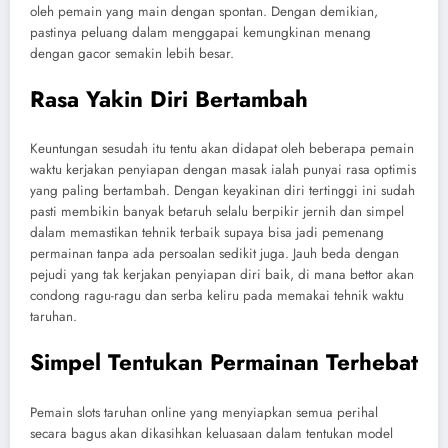
oleh pemain yang main dengan spontan. Dengan demikian,
pastinya peluang dalam menggapai kemungkinan menang
dengan gacor semakin lebih besar.
Rasa Yakin Diri Bertambah
Keuntungan sesudah itu tentu akan didapat oleh beberapa pemain
waktu kerjakan penyiapan dengan masak ialah punyai rasa optimis
yang paling bertambah. Dengan keyakinan diri tertinggi ini sudah
pasti membikin banyak betaruh selalu berpikir jernih dan simpel
dalam memastikan tehnik terbaik supaya bisa jadi pemenang
permainan tanpa ada persoalan sedikit juga. Jauh beda dengan
pejudi yang tak kerjakan penyiapan diri baik, di mana bettor akan
condong ragu-ragu dan serba keliru pada memakai tehnik waktu
taruhan.
Simpel Tentukan Permainan Terhebat
Pemain slots taruhan online yang menyiapkan semua perihal
secara bagus akan dikasihkan keluasaan dalam tentukan model