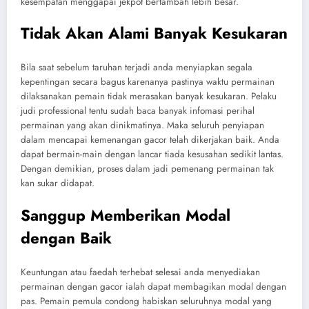
kesempatan menggapai jekpot bertambah lebih besar.
Tidak Akan Alami Banyak Kesukaran
Bila saat sebelum taruhan terjadi anda menyiapkan segala
kepentingan secara bagus karenanya pastinya waktu permainan
dilaksanakan pemain tidak merasakan banyak kesukaran. Pelaku
judi professional tentu sudah baca banyak infomasi perihal
permainan yang akan dinikmatinya. Maka seluruh penyiapan
dalam mencapai kemenangan gacor telah dikerjakan baik. Anda
dapat bermain-main dengan lancar tiada kesusahan sedikit lantas.
Dengan demikian, proses dalam jadi pemenang permainan tak
kan sukar didapat.
Sanggup Memberikan Modal
dengan Baik
Keuntungan atau faedah terhebat selesai anda menyediakan
permainan dengan gacor ialah dapat membagikan modal dengan
pas. Pemain pemula condong habiskan seluruhnya modal yang