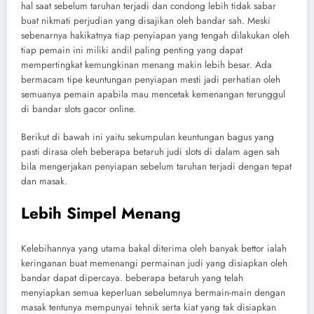
hal saat sebelum taruhan terjadi dan condong lebih tidak sabar
buat nikmati perjudian yang disajikan oleh bandar sah. Meski
sebenarnya hakikatnya tiap penyiapan yang tengah dilakukan oleh
tiap pemain ini miliki andil paling penting yang dapat
mempertingkat kemungkinan menang makin lebih besar. Ada
bermacam tipe keuntungan penyiapan mesti jadi perhatian oleh
semuanya pemain apabila mau mencetak kemenangan terunggul
di bandar slots gacor online.
Berikut di bawah ini yaitu sekumpulan keuntungan bagus yang
pasti dirasa oleh beberapa betaruh judi slots di dalam agen sah
bila mengerjakan penyiapan sebelum taruhan terjadi dengan tepat
dan masak.
Lebih Simpel Menang
Kelebihannya yang utama bakal diterima oleh banyak bettor ialah
keringanan buat memenangi permainan judi yang disiapkan oleh
bandar dapat dipercaya. beberapa betaruh yang telah
menyiapkan semua keperluan sebelumnya bermain-main dengan
masak tentunya mempunyai tehnik serta kiat yang tak disiapkan