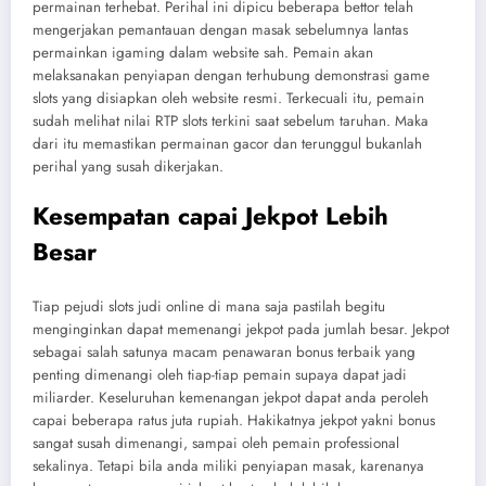
permainan terhebat. Perihal ini dipicu beberapa bettor telah
mengerjakan pemantauan dengan masak sebelumnya lantas
permainkan igaming dalam website sah. Pemain akan
melaksanakan penyiapan dengan terhubung demonstrasi game
slots yang disiapkan oleh website resmi. Terkecuali itu, pemain
sudah melihat nilai RTP slots terkini saat sebelum taruhan. Maka
dari itu memastikan permainan gacor dan terunggul bukanlah
perihal yang susah dikerjakan.
Kesempatan capai Jekpot Lebih
Besar
Tiap pejudi slots judi online di mana saja pastilah begitu
menginginkan dapat memenangi jekpot pada jumlah besar. Jekpot
sebagai salah satunya macam penawaran bonus terbaik yang
penting dimenangi oleh tiap-tiap pemain supaya dapat jadi
miliarder. Keseluruhan kemenangan jekpot dapat anda peroleh
capai beberapa ratus juta rupiah. Hakikatnya jekpot yakni bonus
sangat susah dimenangi, sampai oleh pemain professional
sekalinya. Tetapi bila anda miliki penyiapan masak, karenanya