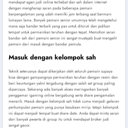
mendapat agen judi online terhebat dan sah dalam internet
dengan mengharap saran pada beberapa pemain
berpengalaman yang udah memilki jam terbang saat bermain
lumayan lama. Banyak pemain senior umumnya telah mengetahui
mana saja bandar terbaik yang pas untuk dituruti dan jadikan
tempat untuk permainkan taruhan dengan tepat. Memohon saran
bandar sah dari pemain senior ini sangat mustajab buat mengelit
pemain dari masuk dengan bandar pemula.
Masuk dengan kelompok sah
Teknik seterusnya dapat dikerjakan oleh seluruh pemain supaya
bisa dengan gampangnya permainkan taruhan dengan resmi dan
beri keuntungan yakni tergabung dengan salah sat group paling
dipercaya. Sekarang ada banyak akses meringankan banyak
penggemar igaming online bergabung serta share pengamalan
menarik. Masuk dengan kelompok sah tidak cuma menjadi gelaran
perkumpulan pemain yang punya kesukaan mirip. tetapi kelompok
ini dapat menjadi tempat buat share data. Anda dapat minta saran
dari banyak peserta di group itu untuk mendapat broker judi
sangat gacor.