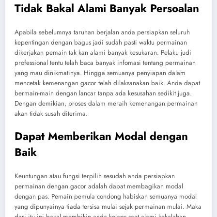
Tidak Bakal Alami Banyak Persoalan
Apabila sebelumnya taruhan berjalan anda persiapkan seluruh
kepentingan dengan bagus jadi sudah pasti waktu permainan
dikerjakan pemain tak kan alami banyak kesukaran. Pelaku judi
professional tentu telah baca banyak infomasi tentang permainan
yang mau dinikmatinya. Hingga semuanya penyiapan dalam
mencetak kemenangan gacor telah dilaksanakan baik. Anda dapat
bermain-main dengan lancar tanpa ada kesusahan sedikit juga.
Dengan demikian, proses dalam meraih kemenangan permainan
akan tidak susah diterima.
Dapat Memberikan Modal dengan
Baik
Keuntungan atau fungsi terpilih sesudah anda persiapkan
permainan dengan gacor adalah dapat membagikan modal
dengan pas. Pemain pemula condong habiskan semuanya modal
yang dipunyainya tiada tersisa mulai sejak permainan mulai. Maka
dari itu ini bakal membikin anda kolaps saat alami kekalahan.