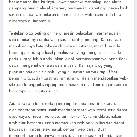
berkembang tiap harinya. Lewat hebatnya technologi dan akses
gampang buat melacak internet, pastinya ini dapat digunakan baik
sekali oleh banyak betaruh dalam tentukan web resmi serta bisa
dipercaya di Indonesia.
Tentukan blog beting online di mesin pelacakan internet adalah
satu diantaranya usaha yang susah-susah gampang. Karena waktu
menuliskannya kata rahasia di browser internet, maka bisa ada
beberapa ribu type hasil penelusuran yang mengarah situs ada
pada kurang lebih anda. Akan tetapi permasalahannya, anda tidak
dapat mengenal otensitas dari situs itu. Kali saja blog yang
putuskan adalah situs palsu yang akibatkan banyak rugi. Untuk
pemain pro, sudah pasti tak kan sukar di dalam mendapatkan web-
site judi terunggul sanggup menghasilkan nilai keuntungan sampai
beberapa puluh juta rupiah.
Ada cara-cara tepat serta gampang terhebat bisa dilaksanakan
oleh beberapa bettor untuk mendapat saran web resmi serta dapat
dipercaya di mesin penelusuran internet. Cara ini dilaksanakan
arah biar bettor tak susah memastikan web berkualitas dan dapat
bebas dari imbas jelek masuk dengan web palsu. Buat
memperingan seluruhnya proses dalam memastikan bandar slots