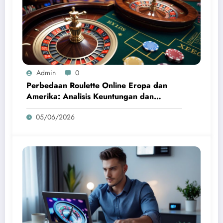
Admin
0
Perbedaan Roulette Online Eropa dan
Amerika: Analisis Keuntungan dan
Kerugian
05/06/2026