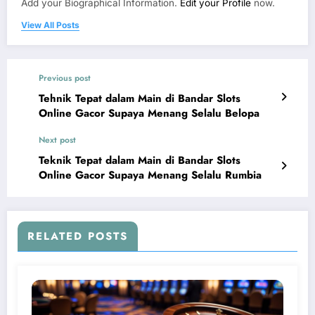
Add your Biographical Information.
Edit your Profile
now.
View All Posts
Previous post
Tehnik Tepat dalam Main di Bandar Slots
Online Gacor Supaya Menang Selalu Belopa
Next post
Teknik Tepat dalam Main di Bandar Slots
Online Gacor Supaya Menang Selalu Rumbia
RELATED POSTS