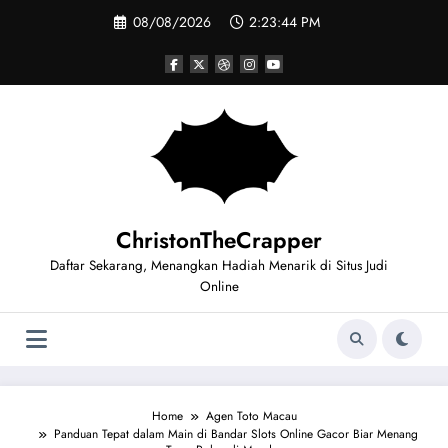
Skip
08/08/2026
2:23:45 PM
to
content
ChristonTheCrapper
Daftar Sekarang, Menangkan Hadiah Menarik di Situs Judi
Online
Home
Agen Toto Macau
Panduan Tepat dalam Main di Bandar Slots Online Gacor Biar Menang