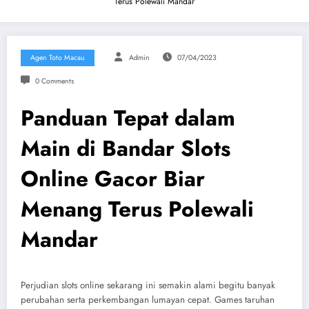
Terus Polewali Mandar
Agen Toto Macau
Admin
07/04/2023
0 Comments
Panduan Tepat dalam
Main di Bandar Slots
Online Gacor Biar
Menang Terus Polewali
Mandar
Perjudian slots online sekarang ini semakin alami begitu banyak
perubahan serta perkembangan lumayan cepat. Games taruhan