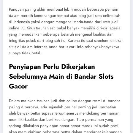
Panduan paling akhir membuat lebih mudah beberapa pemain
dalam meraih kemenangan tempat atau blog judi slots online sah
di Indonesia yakni dengan mengenal tanda-tanda dari web judi
online itu. Situs taruhan sah bakal banyak memiliki ciri-ciri spesial
yang memudahkan beberapa betaruh mengenal kualitas dan
integritas pokok dari blog sah itu. Karena itu saat sebelum tentukan
situs di dalam internet, anda harus cari info sebanyak-banyaknya
supaya tidak betul.
Penyiapan Perlu Dikerjakan
Sebelumnya Main di Bandar Slots
Gacor
Dalam mainkan taruhan judi slots online dengan resmi di bandar
paling dipercaya, ada sejumlah perihal penting jadi perhatian
oleh banyak bettor supaya terus-menerus mendukung permainan
memiliki kualitas dan beri keuntungan. Tiap permainan yang
sedang dilakukan penyiapan benar-benar masak ini sudah pasti
akan memudahkan beberapa bettor dalam mendapat kelapangan