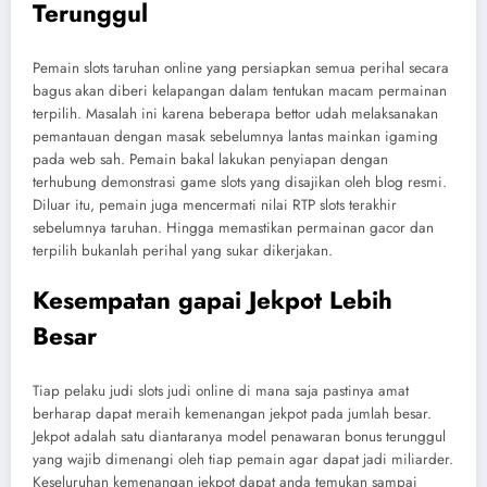
Terunggul
Pemain slots taruhan online yang persiapkan semua perihal secara
bagus akan diberi kelapangan dalam tentukan macam permainan
terpilih. Masalah ini karena beberapa bettor udah melaksanakan
pemantauan dengan masak sebelumnya lantas mainkan igaming
pada web sah. Pemain bakal lakukan penyiapan dengan
terhubung demonstrasi game slots yang disajikan oleh blog resmi.
Diluar itu, pemain juga mencermati nilai RTP slots terakhir
sebelumnya taruhan. Hingga memastikan permainan gacor dan
terpilih bukanlah perihal yang sukar dikerjakan.
Kesempatan gapai Jekpot Lebih
Besar
Tiap pelaku judi slots judi online di mana saja pastinya amat
berharap dapat meraih kemenangan jekpot pada jumlah besar.
Jekpot adalah satu diantaranya model penawaran bonus terunggul
yang wajib dimenangi oleh tiap pemain agar dapat jadi miliarder.
Keseluruhan kemenangan jekpot dapat anda temukan sampai