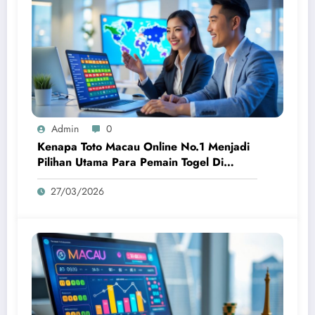
Admin
0
Kenapa Toto Macau Online No.1 Menjadi
Pilihan Utama Para Pemain Togel Di
Indonesia
27/03/2026