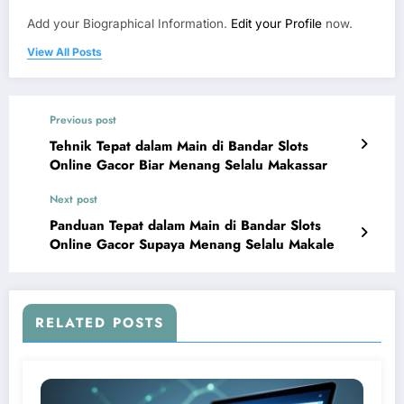
Add your Biographical Information.
Edit your Profile
now.
View All Posts
Previous post
Tehnik Tepat dalam Main di Bandar Slots
Online Gacor Biar Menang Selalu Makassar
Next post
Panduan Tepat dalam Main di Bandar Slots
Online Gacor Supaya Menang Selalu Makale
RELATED POSTS