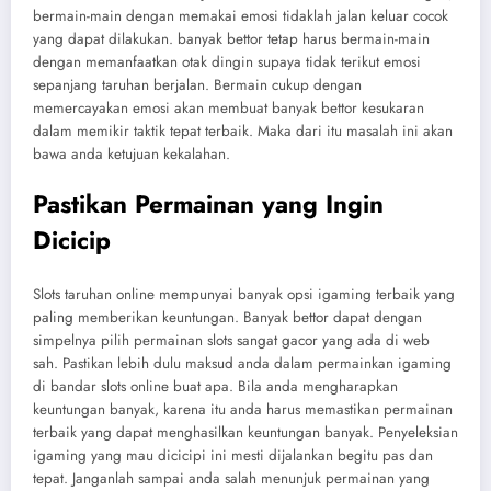
bermain-main dengan memakai emosi tidaklah jalan keluar cocok
yang dapat dilakukan. banyak bettor tetap harus bermain-main
dengan memanfaatkan otak dingin supaya tidak terikut emosi
sepanjang taruhan berjalan. Bermain cukup dengan
memercayakan emosi akan membuat banyak bettor kesukaran
dalam memikir taktik tepat terbaik. Maka dari itu masalah ini akan
bawa anda ketujuan kekalahan.
Pastikan Permainan yang Ingin
Dicicip
Slots taruhan online mempunyai banyak opsi igaming terbaik yang
paling memberikan keuntungan. Banyak bettor dapat dengan
simpelnya pilih permainan slots sangat gacor yang ada di web
sah. Pastikan lebih dulu maksud anda dalam permainkan igaming
di bandar slots online buat apa. Bila anda mengharapkan
keuntungan banyak, karena itu anda harus memastikan permainan
terbaik yang dapat menghasilkan keuntungan banyak. Penyeleksian
igaming yang mau dicicipi ini mesti dijalankan begitu pas dan
tepat. Janganlah sampai anda salah menunjuk permainan yang