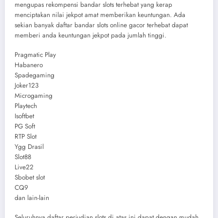
mengupas rekompensi bandar slots terhebat yang kerap
menciptakan nilai jekpot amat memberikan keuntungan. Ada
sekian banyak daftar bandar slots online gacor terhebat dapat
memberi anda keuntungan jekpot pada jumlah tinggi.
Pragmatic Play
Habanero
Spadegaming
Joker123
Microgaming
Playtech
Isoftbet
PG Soft
RTP Slot
Ygg Drasil
Slot88
Live22
Sbobet slot
CQ9
dan lain-lain
Seluruhnya daftar perjudian slots di atas ini dapat dengan mudah