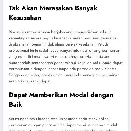
Tak Akan Merasakan Banyak
Kesusahan
Bila sebelumnya taruhan berjalan anda menyediakan seluruh
kepentingan secara bagus karenanya sudah pasti saat permainan
dilaksanakan pemain tidak alami banyak kesukaran. Pejudi
professional tentu sudah baca banyak infomasi tentang permainan
yang mau dinikmatinya. Maka seluruhnya penyiapan dalam
memperoleh kemenangan gacor telah dikerjakan baik. Anda dapat
bermain-main dengan lancar tanpa ada persoalan sedikit lantas.
Dengan demikian, proses dalam meraih kemenangan permainan
akan tidak sukar didapat.
Dapat Memberikan Modal dengan
Baik
Keuntungan atau faedah terpilih sesudah anda menyiapkan
permainan dengan gacor adalah dapat mendistribusikan modal