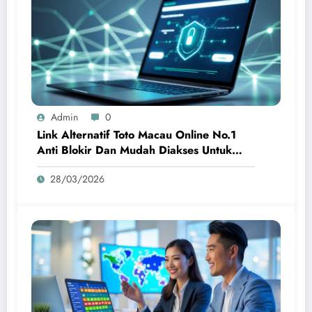
Admin
0
Link Alternatif Toto Macau Online No.1
Anti Blokir Dan Mudah Diakses Untuk
Pengalaman Bermain Optimal
28/03/2026