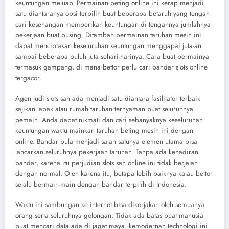
keuntungan meluap. Permainan beting online ini kerap menjadi
satu diantaranya opsi terpilih buat beberapa betaruh yang tengah
cari kesenangan memberikan keuntungan di tengahnya jumlahnya
pekerjaan buat pusing. Ditambah permainan taruhan mesin ini
dapat menciptakan keseluruhan keuntungan menggapai juta-an
sampai beberapa puluh juta sehari-harinya. Cara buat bermainya
termasuk gampang, di mana bettor perlu cari bandar slots online
tergacor.
Agen judi slots sah ada menjadi satu diantara fasilitator terbaik
sajikan lapak atau rumah taruhan ternyaman buat seluruhnya
pemain. Anda dapat nikmati dan cari sebanyaknya keseluruhan
keuntungan waktu mainkan taruhan beting mesin ini dengan
online. Bandar pula menjadi salah satunya elemen utama bisa
lancarkan seluruhnya pekerjaan taruhan. Tanpa ada kehadiran
bandar, karena itu perjudian slots sah online ini tidak berjalan
dengan normal. Oleh karena itu, betapa lebih baiknya kalau bettor
selalu bermain-main dengan bandar terpilih di Indonesia.
Waktu ini sambungan ke internet bisa dikerjakan oleh semuanya
orang serta seluruhnya golongan. Tidak ada batas buat manusia
buat mencari data ada di jagat maya. kemodernan technologi ini