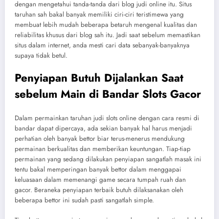
dengan mengetahui tanda-tanda dari blog judi online itu. Situs
taruhan sah bakal banyak memiliki ciri-ciri teristimewa yang
membuat lebih mudah beberapa betaruh mengenal kualitas dan
reliabilitas khusus dari blog sah itu. Jadi saat sebelum memastikan
situs dalam internet, anda mesti cari data sebanyak-banyaknya
supaya tidak betul.
Penyiapan Butuh Dijalankan Saat
sebelum Main di Bandar Slots Gacor
Dalam permainkan taruhan judi slots online dengan cara resmi di
bandar dapat dipercaya, ada sekian banyak hal harus menjadi
perhatian oleh banyak bettor biar terus-menerus mendukung
permainan berkualitas dan memberikan keuntungan. Tiap-tiap
permainan yang sedang dilakukan penyiapan sangatlah masak ini
tentu bakal memperingan banyak bettor dalam menggapai
keluasaan dalam memenangi game secara tumpah ruah dan
gacor. Beraneka penyiapan terbaik butuh dilaksanakan oleh
beberapa bettor ini sudah pasti sangatlah simple.