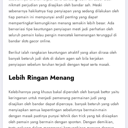
nikmati perjudian yang disajikan oleh bandar sah. Meski
sebenarnya hakikatnya tiap penyiapan yang sedang dilakukan oleh
tiap pemain ini mempunyai andil penting yang dapat
mempertingkat kemungkinan menang semakin lebih besar. Ada
bervariasi tipe keuntungan penyiapan mesti jadi perhatian oleh
seluruh pemain kalau pengin mencetak kemenangan terunggul di
bandar slots gacor online.
Berikut ialah rangkaian keuntungan atraktif yang akan dirasa oleh
banyak betaruh judi slots di dalam agen sah bila kerjakan
penyiapan sebelum taruhan terjadi dengan tepat serta masak.
Lebih Ringan Menang
Kelebihannya yang khusus bakal diperoleh oleh banyak bettor yaitu
keringanan untuk menjadi pemenang permainan judi yang
disajikan oleh bandar dapat dipercaya. banyak betaruh yang udah
menyiapkan semua kepentingan sebelumnya bermain-main
dengan masak pastinya punyai tehnik dan trick yang tak disiapkan
oleh pemain yang bermain dengan spontan. Dengan demikian,
tentu peluang dalam menggapai kemungkinan menang dengan