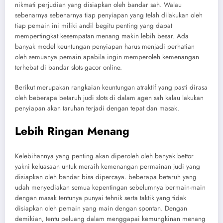
nikmati perjudian yang disiapkan oleh bandar sah. Walau
sebenarnya sebenarnya tiap penyiapan yang telah dilakukan oleh
tiap pemain ini miliki andil begitu penting yang dapat
mempertingkat kesempatan menang makin lebih besar. Ada
banyak model keuntungan penyiapan harus menjadi perhatian
oleh semuanya pemain apabila ingin memperoleh kemenangan
terhebat di bandar slots gacor online.
Berikut merupakan rangkaian keuntungan atraktif yang pasti dirasa
oleh beberapa betaruh judi slots di dalam agen sah kalau lakukan
penyiapan akan taruhan terjadi dengan tepat dan masak.
Lebih Ringan Menang
Kelebihannya yang penting akan diperoleh oleh banyak bettor
yakni keluasaan untuk meraih kemenangan permainan judi yang
disiapkan oleh bandar bisa dipercaya. beberapa betaruh yang
udah menyediakan semua kepentingan sebelumnya bermain-main
dengan masak tentunya punyai tehnik serta taktik yang tidak
disiapkan oleh pemain yang main dengan spontan. Dengan
demikian, tentu peluang dalam menggapai kemungkinan menang