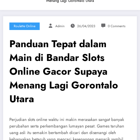
Menang Lagi Gorontalo Utara
Roulette Online
Admin
26/04/2023
0 Comments
Panduan Tepat dalam
Main di Bandar Slots
Online Gacor Supaya
Menang Lagi Gorontalo
Utara
Perjudian slots online waktu ini makin merasakan sangat banyak
perubahan serta perkembangan lumayan pesat. Games taruhan
uang asli itu semakin bertambah dicari dan disenangi oleh
kebanyakan betaruh yang mencari kesenangan menarik sambil