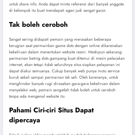
untuk share info. Anda dapat minta referensi dari banyak anggota
di kelompok itu buat mendapati agen judi sangat gacor.
Tak boleh ceroboh
Sangat sering didapati pemain yang merasakan beberapa
kerugian saat permainkan game slots dengan online dikarenakan
kekeliruan dalam menentukan website resmi. Meskipun sekarang
permainan beting slots gampang buat ditemui di mesin pelacakan
internet, akan tetapi tidak seluruhnya situs siapkan pelayanan ini
dapat diakui semuanya. Cukup banyak web punya mutu service
buruk sekali sampai permainan tak sah. Oleh karenanya, untuk
menghindar banyak rugi dirasakan gara-gara kekeliruan dalam
menyeleksi web, pemain sangatlah tidak boleh untuk ceroboh
tanpa ada mengenal website itu.
Pahami Ciri-ciri Situs Dapat
dipercaya