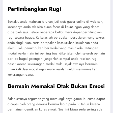
Pertimbangkan Rugi
Sewaktu anda mainkan taruhan judi slots gacor online di web sah,
karenanya anda tak bisa cuma focus di keuntungan yang dapat
diperoleh saja. Tetapi beberapa bettor mesti dapat perhitungkan
rugi secara bagus. Kalkulasilah berapakah perputaran yang sukses
anda singkirkan, serta berapakah keseluruhan kekalahan anda
alami. Lalu penumpukan bermodal yang masih ada. Hitungan
modal waktu main ini penting buat dikerjakan oleh seluruh pemain
dari pelbagai golongan. Janganlah sampai anda rasakan rugi
besar karena kekurangan modal mulai sejak awalnya bermain.
Bikin kalkulasi modal sejak mulai awalan untuk meminimalkan
kekurangan dana.
Bermain Memakai Otak Bukan Emosi
Salah satunya argumen yang memungkinnya game ini cuma dapat
dicapai oleh orang dewasa berusia lebih pada 18 tahun karena
permainan demikian kuras emosi. Soal ini biasa serta sering ada