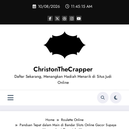
Skip
10/08/2026
11:45:16 AM
to
content
ChristonTheCrapper
Daftar Sekarang, Menangkan Hadiah Menarik di Situs Judi
Online
Home
Roulette Online
Panduan Tepat dalam Main di Bandar Slots Online Gacor Supaya