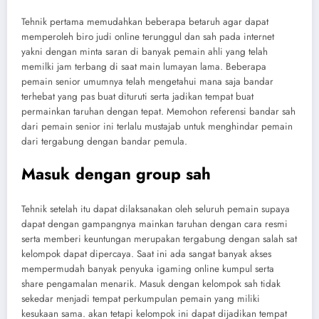
Tehnik pertama memudahkan beberapa betaruh agar dapat
memperoleh biro judi online terunggul dan sah pada internet
yakni dengan minta saran di banyak pemain ahli yang telah
memilki jam terbang di saat main lumayan lama. Beberapa
pemain senior umumnya telah mengetahui mana saja bandar
terhebat yang pas buat dituruti serta jadikan tempat buat
permainkan taruhan dengan tepat. Memohon referensi bandar sah
dari pemain senior ini terlalu mustajab untuk menghindar pemain
dari tergabung dengan bandar pemula.
Masuk dengan group sah
Tehnik setelah itu dapat dilaksanakan oleh seluruh pemain supaya
dapat dengan gampangnya mainkan taruhan dengan cara resmi
serta memberi keuntungan merupakan tergabung dengan salah sat
kelompok dapat dipercaya. Saat ini ada sangat banyak akses
mempermudah banyak penyuka igaming online kumpul serta
share pengamalan menarik. Masuk dengan kelompok sah tidak
sekedar menjadi tempat perkumpulan pemain yang miliki
kesukaan sama. akan tetapi kelompok ini dapat dijadikan tempat