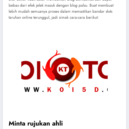
bebas dari efek jelek masuk dengan blog palsu. Buat membuat
lebih mudah semuanya proses dalam memastikan bandar slots
taruhan online terunggul, jadi simak cara-cara berikut:
Minta rujukan ahli