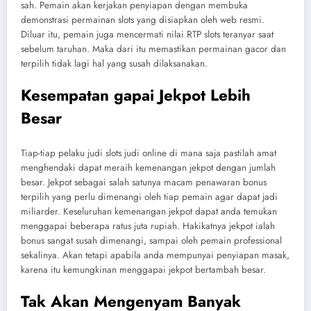
sah. Pemain akan kerjakan penyiapan dengan membuka
demonstrasi permainan slots yang disiapkan oleh web resmi.
Diluar itu, pemain juga mencermati nilai RTP slots teranyar saat
sebelum taruhan. Maka dari itu memastikan permainan gacor dan
terpilih tidak lagi hal yang susah dilaksanakan.
Kesempatan gapai Jekpot Lebih
Besar
Tiap-tiap pelaku judi slots judi online di mana saja pastilah amat
menghendaki dapat meraih kemenangan jekpot dengan jumlah
besar. Jekpot sebagai salah satunya macam penawaran bonus
terpilih yang perlu dimenangi oleh tiap pemain agar dapat jadi
miliarder. Keseluruhan kemenangan jekpot dapat anda temukan
menggapai beberapa ratus juta rupiah. Hakikatnya jekpot ialah
bonus sangat susah dimenangi, sampai oleh pemain professional
sekalinya. Akan tetapi apabila anda mempunyai penyiapan masak,
karena itu kemungkinan menggapai jekpot bertambah besar.
Tak Akan Mengenyam Banyak