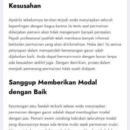
Kesusahan
Apabila sebelumnya taruhan terjadi anda menyiapkan seluruh
kepentingan dengan bagus karena itu tentu saat permainan
dikerjakan pemain akan tidak mengenyam banyak persoalan.
Pejudi professional pastilah telah membaca banyak infomasi
berkaitan permainan yang akan dinikmatinya. Maka dari itu semua
penyiapan dalam memperoleh kemenangan gacor udah
dijalankan baik. Anda dapat bermain-main dengan lancar tanpa
ada kesusahan sedikit juga. Dengan demikian, proses dalam
menjadi pemenang permainan tidak susah didapat.
Sanggup Memberikan Modal
dengan Baik
Keuntungan atau faedah terbaik selesai anda menyiapkan
permainan dengan gacor adalah dapat membagikan modal
dengan pas. Pemain awam condong habiskan seluruhnya modal
yang dipunyainya tanpa ada tersisa mulai sejak permainan mulai.