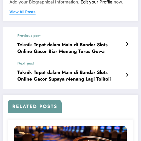
Add your Biographical Information.
Edit your Profile
now.
View All Posts
Previous post
Teknik Tepat dalam Main di Bandar Slots
Online Gacor Biar Menang Terus Gowa
Next post
Teknik Tepat dalam Main di Bandar Slots
Online Gacor Supaya Menang Lagi Tolitoli
RELATED POSTS