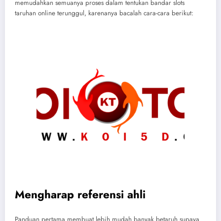
memudahkan semuanya proses dalam tentukan bandar slots
taruhan online terunggul, karenanya bacalah cara-cara berikut:
Mengharap referensi ahli
Panduan pertama membuat lebih mudah banyak betaruh supaya