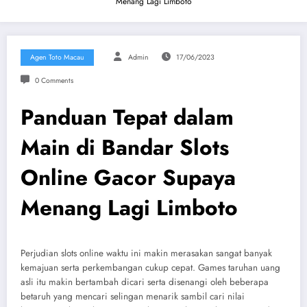
Menang Lagi Limboto
Agen Toto Macau
Admin
17/06/2023
0 Comments
Panduan Tepat dalam
Main di Bandar Slots
Online Gacor Supaya
Menang Lagi Limboto
Perjudian slots online waktu ini makin merasakan sangat banyak
kemajuan serta perkembangan cukup cepat. Games taruhan uang
asli itu makin bertambah dicari serta disenangi oleh beberapa
betaruh yang mencari selingan menarik sambil cari nilai