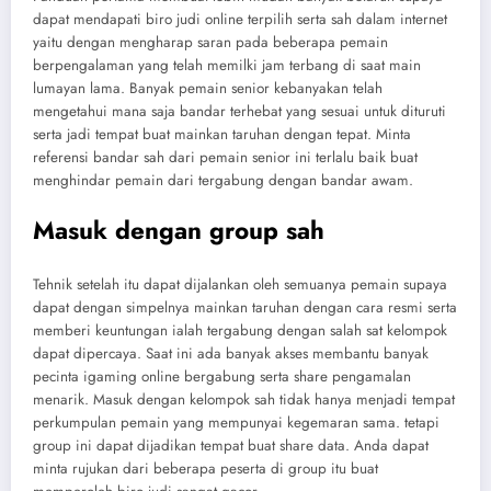
dapat mendapati biro judi online terpilih serta sah dalam internet
yaitu dengan mengharap saran pada beberapa pemain
berpengalaman yang telah memilki jam terbang di saat main
lumayan lama. Banyak pemain senior kebanyakan telah
mengetahui mana saja bandar terhebat yang sesuai untuk dituruti
serta jadi tempat buat mainkan taruhan dengan tepat. Minta
referensi bandar sah dari pemain senior ini terlalu baik buat
menghindar pemain dari tergabung dengan bandar awam.
Masuk dengan group sah
Tehnik setelah itu dapat dijalankan oleh semuanya pemain supaya
dapat dengan simpelnya mainkan taruhan dengan cara resmi serta
memberi keuntungan ialah tergabung dengan salah sat kelompok
dapat dipercaya. Saat ini ada banyak akses membantu banyak
pecinta igaming online bergabung serta share pengamalan
menarik. Masuk dengan kelompok sah tidak hanya menjadi tempat
perkumpulan pemain yang mempunyai kegemaran sama. tetapi
group ini dapat dijadikan tempat buat share data. Anda dapat
minta rujukan dari beberapa peserta di group itu buat