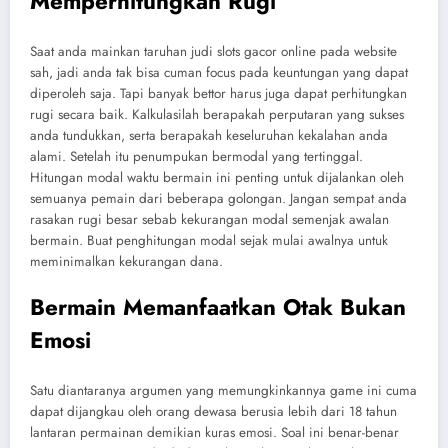
Memperhitungkan Rugi
Saat anda mainkan taruhan judi slots gacor online pada website
sah, jadi anda tak bisa cuman focus pada keuntungan yang dapat
diperoleh saja. Tapi banyak bettor harus juga dapat perhitungkan
rugi secara baik. Kalkulasilah berapakah perputaran yang sukses
anda tundukkan, serta berapakah keseluruhan kekalahan anda
alami. Setelah itu penumpukan bermodal yang tertinggal.
Hitungan modal waktu bermain ini penting untuk dijalankan oleh
semuanya pemain dari beberapa golongan. Jangan sempat anda
rasakan rugi besar sebab kekurangan modal semenjak awalan
bermain. Buat penghitungan modal sejak mulai awalnya untuk
meminimalkan kekurangan dana.
Bermain Memanfaatkan Otak Bukan
Emosi
Satu diantaranya argumen yang memungkinkannya game ini cuma
dapat dijangkau oleh orang dewasa berusia lebih dari 18 tahun
lantaran permainan demikian kuras emosi. Soal ini benar-benar