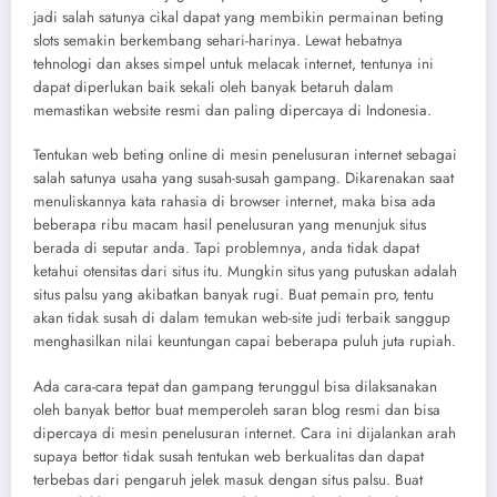
jadi salah satunya cikal dapat yang membikin permainan beting
slots semakin berkembang sehari-harinya. Lewat hebatnya
tehnologi dan akses simpel untuk melacak internet, tentunya ini
dapat diperlukan baik sekali oleh banyak betaruh dalam
memastikan website resmi dan paling dipercaya di Indonesia.
Tentukan web beting online di mesin penelusuran internet sebagai
salah satunya usaha yang susah-susah gampang. Dikarenakan saat
menuliskannya kata rahasia di browser internet, maka bisa ada
beberapa ribu macam hasil penelusuran yang menunjuk situs
berada di seputar anda. Tapi problemnya, anda tidak dapat
ketahui otensitas dari situs itu. Mungkin situs yang putuskan adalah
situs palsu yang akibatkan banyak rugi. Buat pemain pro, tentu
akan tidak susah di dalam temukan web-site judi terbaik sanggup
menghasilkan nilai keuntungan capai beberapa puluh juta rupiah.
Ada cara-cara tepat dan gampang terunggul bisa dilaksanakan
oleh banyak bettor buat memperoleh saran blog resmi dan bisa
dipercaya di mesin penelusuran internet. Cara ini dijalankan arah
supaya bettor tidak susah tentukan web berkualitas dan dapat
terbebas dari pengaruh jelek masuk dengan situs palsu. Buat