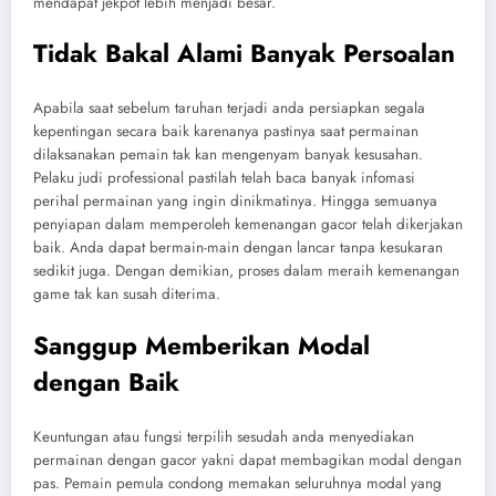
mendapat jekpot lebih menjadi besar.
Tidak Bakal Alami Banyak Persoalan
Apabila saat sebelum taruhan terjadi anda persiapkan segala
kepentingan secara baik karenanya pastinya saat permainan
dilaksanakan pemain tak kan mengenyam banyak kesusahan.
Pelaku judi professional pastilah telah baca banyak infomasi
perihal permainan yang ingin dinikmatinya. Hingga semuanya
penyiapan dalam memperoleh kemenangan gacor telah dikerjakan
baik. Anda dapat bermain-main dengan lancar tanpa kesukaran
sedikit juga. Dengan demikian, proses dalam meraih kemenangan
game tak kan susah diterima.
Sanggup Memberikan Modal
dengan Baik
Keuntungan atau fungsi terpilih sesudah anda menyediakan
permainan dengan gacor yakni dapat membagikan modal dengan
pas. Pemain pemula condong memakan seluruhnya modal yang