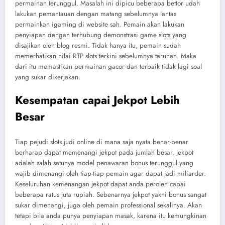
permainan terunggul. Masalah ini dipicu beberapa bettor udah
lakukan pemantauan dengan matang sebelumnya lantas
permainkan igaming di website sah. Pemain akan lakukan
penyiapan dengan terhubung demonstrasi game slots yang
disajikan oleh blog resmi. Tidak hanya itu, pemain sudah
memerhatikan nilai RTP slots terkini sebelumnya taruhan. Maka
dari itu memastikan permainan gacor dan terbaik tidak lagi soal
yang sukar dikerjakan.
Kesempatan capai Jekpot Lebih
Besar
Tiap pejudi slots judi online di mana saja nyata benar-benar
berharap dapat memenangi jekpot pada jumlah besar. Jekpot
adalah salah satunya model penawaran bonus terunggul yang
wajib dimenangi oleh tiap-tiap pemain agar dapat jadi miliarder.
Keseluruhan kemenangan jekpot dapat anda peroleh capai
beberapa ratus juta rupiah. Sebenarnya jekpot yakni bonus sangat
sukar dimenangi, juga oleh pemain professional sekalinya. Akan
tetapi bila anda punya penyiapan masak, karena itu kemungkinan