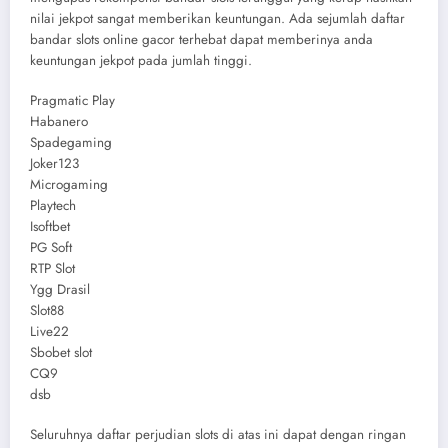
nilai jekpot sangat memberikan keuntungan. Ada sejumlah daftar
bandar slots online gacor terhebat dapat memberinya anda
keuntungan jekpot pada jumlah tinggi.
Pragmatic Play
Habanero
Spadegaming
Joker123
Microgaming
Playtech
Isoftbet
PG Soft
RTP Slot
Ygg Drasil
Slot88
Live22
Sbobet slot
CQ9
dsb
Seluruhnya daftar perjudian slots di atas ini dapat dengan ringan