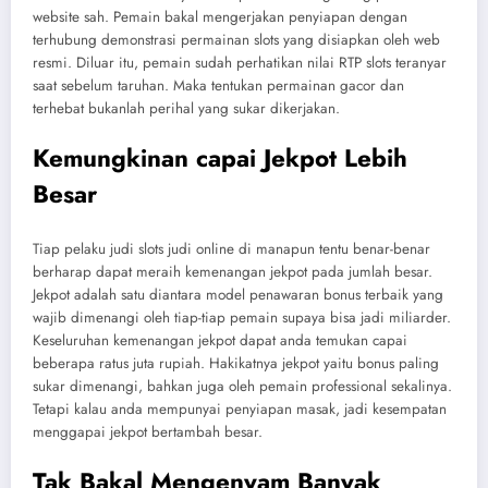
website sah. Pemain bakal mengerjakan penyiapan dengan
terhubung demonstrasi permainan slots yang disiapkan oleh web
resmi. Diluar itu, pemain sudah perhatikan nilai RTP slots teranyar
saat sebelum taruhan. Maka tentukan permainan gacor dan
terhebat bukanlah perihal yang sukar dikerjakan.
Kemungkinan capai Jekpot Lebih
Besar
Tiap pelaku judi slots judi online di manapun tentu benar-benar
berharap dapat meraih kemenangan jekpot pada jumlah besar.
Jekpot adalah satu diantara model penawaran bonus terbaik yang
wajib dimenangi oleh tiap-tiap pemain supaya bisa jadi miliarder.
Keseluruhan kemenangan jekpot dapat anda temukan capai
beberapa ratus juta rupiah. Hakikatnya jekpot yaitu bonus paling
sukar dimenangi, bahkan juga oleh pemain professional sekalinya.
Tetapi kalau anda mempunyai penyiapan masak, jadi kesempatan
menggapai jekpot bertambah besar.
Tak Bakal Mengenyam Banyak