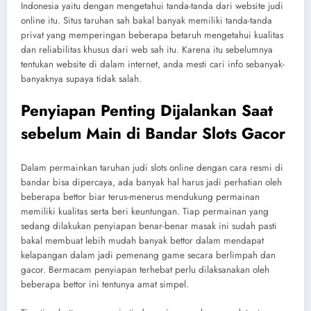
Indonesia yaitu dengan mengetahui tanda-tanda dari website judi
online itu. Situs taruhan sah bakal banyak memiliki tanda-tanda
privat yang memperingan beberapa betaruh mengetahui kualitas
dan reliabilitas khusus dari web sah itu. Karena itu sebelumnya
tentukan website di dalam internet, anda mesti cari info sebanyak-
banyaknya supaya tidak salah.
Penyiapan Penting Dijalankan Saat
sebelum Main di Bandar Slots Gacor
Dalam permainkan taruhan judi slots online dengan cara resmi di
bandar bisa dipercaya, ada banyak hal harus jadi perhatian oleh
beberapa bettor biar terus-menerus mendukung permainan
memiliki kualitas serta beri keuntungan. Tiap permainan yang
sedang dilakukan penyiapan benar-benar masak ini sudah pasti
bakal membuat lebih mudah banyak bettor dalam mendapat
kelapangan dalam jadi pemenang game secara berlimpah dan
gacor. Bermacam penyiapan terhebat perlu dilaksanakan oleh
beberapa bettor ini tentunya amat simpel.