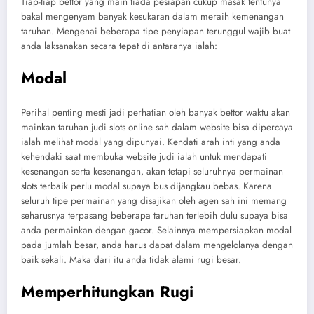
Tiap-tiap bettor yang main tiada pesiapan cukup masak tentunya
bakal mengenyam banyak kesukaran dalam meraih kemenangan
taruhan. Mengenai beberapa tipe penyiapan terunggul wajib buat
anda laksanakan secara tepat di antaranya ialah:
Modal
Perihal penting mesti jadi perhatian oleh banyak bettor waktu akan
mainkan taruhan judi slots online sah dalam website bisa dipercaya
ialah melihat modal yang dipunyai. Kendati arah inti yang anda
kehendaki saat membuka website judi ialah untuk mendapati
kesenangan serta kesenangan, akan tetapi seluruhnya permainan
slots terbaik perlu modal supaya bus dijangkau bebas. Karena
seluruh tipe permainan yang disajikan oleh agen sah ini memang
seharusnya terpasang beberapa taruhan terlebih dulu supaya bisa
anda permainkan dengan gacor. Selainnya mempersiapkan modal
pada jumlah besar, anda harus dapat dalam mengelolanya dengan
baik sekali. Maka dari itu anda tidak alami rugi besar.
Memperhitungkan Rugi