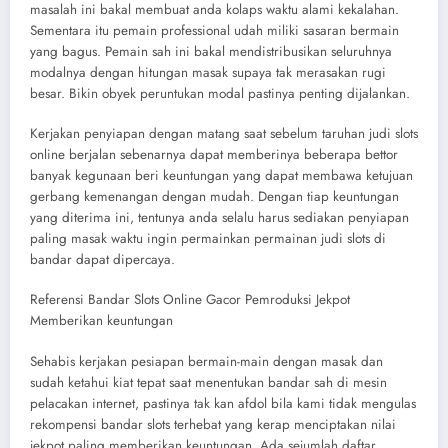
masalah ini bakal membuat anda kolaps waktu alami kekalahan.
Sementara itu pemain professional udah miliki sasaran bermain
yang bagus. Pemain sah ini bakal mendistribusikan seluruhnya
modalnya dengan hitungan masak supaya tak merasakan rugi
besar. Bikin obyek peruntukan modal pastinya penting dijalankan.
Kerjakan penyiapan dengan matang saat sebelum taruhan judi slots
online berjalan sebenarnya dapat memberinya beberapa bettor
banyak kegunaan beri keuntungan yang dapat membawa ketujuan
gerbang kemenangan dengan mudah. Dengan tiap keuntungan
yang diterima ini, tentunya anda selalu harus sediakan penyiapan
paling masak waktu ingin permainkan permainan judi slots di
bandar dapat dipercaya.
Referensi Bandar Slots Online Gacor Pemroduksi Jekpot
Memberikan keuntungan
Sehabis kerjakan pesiapan bermain-main dengan masak dan
sudah ketahui kiat tepat saat menentukan bandar sah di mesin
pelacakan internet, pastinya tak kan afdol bila kami tidak mengulas
rekompensi bandar slots terhebat yang kerap menciptakan nilai
jekpot paling memberikan keuntungan. Ada sejumlah daftar