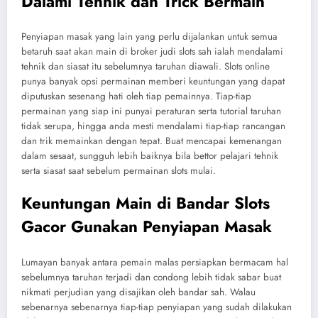
Dalami Tehnik dan Trick Bermain
Penyiapan masak yang lain yang perlu dijalankan untuk semua
betaruh saat akan main di broker judi slots sah ialah mendalami
tehnik dan siasat itu sebelumnya taruhan diawali. Slots online
punya banyak opsi permainan memberi keuntungan yang dapat
diputuskan sesenang hati oleh tiap pemainnya. Tiap-tiap
permainan yang siap ini punyai peraturan serta tutorial taruhan
tidak serupa, hingga anda mesti mendalami tiap-tiap rancangan
dan trik memainkan dengan tepat. Buat mencapai kemenangan
dalam sesaat, sungguh lebih baiknya bila bettor pelajari tehnik
serta siasat saat sebelum permainan slots mulai.
Keuntungan Main di Bandar Slots
Gacor Gunakan Penyiapan Masak
Lumayan banyak antara pemain malas persiapkan bermacam hal
sebelumnya taruhan terjadi dan condong lebih tidak sabar buat
nikmati perjudian yang disajikan oleh bandar sah. Walau
sebenarnya sebenarnya tiap-tiap penyiapan yang sudah dilakukan