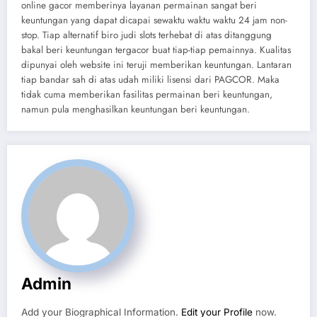
online gacor memberinya layanan permainan sangat beri
keuntungan yang dapat dicapai sewaktu waktu waktu 24 jam non-
stop. Tiap alternatif biro judi slots terhebat di atas ditanggung
bakal beri keuntungan tergacor buat tiap-tiap pemainnya. Kualitas
dipunyai oleh website ini teruji memberikan keuntungan. Lantaran
tiap bandar sah di atas udah miliki lisensi dari PAGCOR. Maka
tidak cuma memberikan fasilitas permainan beri keuntungan,
namun pula menghasilkan keuntungan beri keuntungan.
Admin
Add your Biographical Information.
Edit your Profile
now.