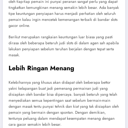
oleh tiap-tiap pemain ini punyai peranan sangat perlu yang dapat
tingkatkan kemungkinan menang semakin lebih besar. Ada banyak
tipe keuntungan penyiapan harus menjadi perhatian oleh seluruh
pemain kalau ingin mencetak kemenangan terbaik di bandar slots
gacor online.
Berikut merupakan rangkaian keuntungan luar biasa yang pasti
dirasa oleh beberapa betaruh judi slots di dalam agen sah apabila
lakukan penyiapan sebelum taruhan berjalan dengan tepat serta
masak.
Lebih Ringan Menang
Kelebihannya yang khusus akan didapat oleh beberapa bettor
yakni kelapangan buat jadi pemenang permainan judi yang
disiapkan oleh bandar bisa dipercaya. banyak betaruh yang telah
menyediakan semua kepentingan saat sebelum bermain-main
dengan masak tentu punyai tehnik dan kiat yang tak disiapkan oleh
pemain yang bermain dengan spontan. Dengan demikian,
tentunya peluang dalam mendapat kesempatan menang dengan
cara gacor semakin lebih besar.