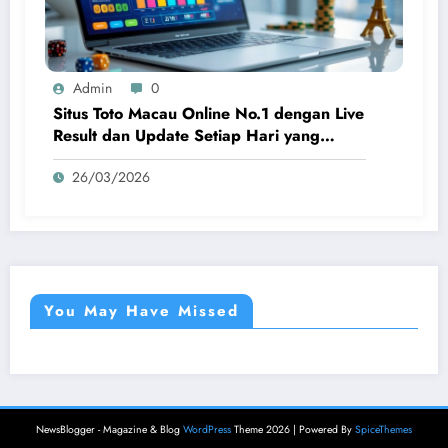
Admin
0
Situs Toto Macau Online No.1 dengan Live
Result dan Update Setiap Hari yang
Akurat
26/03/2026
You May Have Missed
NewsBlogger - Magazine & Blog
WordPress
Theme 2026 | Powered By
SpiceThemes