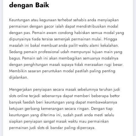
dengan Baik
Keuntungan atau kegunaan terhebat sehabis anda menyiapkan
permainan dengan gacor ialah dapat mendistribusikan modal
dengan pas. Pemain awam condong habiskan semua modal yang
dipunyainya tiada tersisa semenjak permainan mulai. Hingga
masalah ini bakal membuat anda pailit waktu alami kekalahan.
Sedang pemain professional udah mempunyai tujuan main yang
bagus. Pemain sah ini akan membagikan semuanya modalnya
dengan penghitungan masak supaya tidak merasakan rugi besar.
Membikin sasaran peruntukan modal pastilah paling penting
dijalankan.
Mengerjakan penyiapan secara masak sebelumnya taruhan judi
slots online terjadi sebenarnya dapat memberi beberapa bettor
banyak faedah beri keuntungan yang dapat membawakannya
ketujuan gerbang kemenangan secara ringan. Dengan tiap
keuntungan yang diterima ini, sudah pasti anda mesti selalu
siapkan penyiapan sangat masak waktu mau permainkan
permainan judi slots di bandar paling dipercaya.