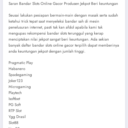
Saran Bandar Slots Online Gacor Produsen Jekpot Beri keuntungan
Seusai lakukan pesiapan bermain-main dengan masak serta sudah
ketahui trick tepat saat menyeleksi bandar sah di mesin
penelusuran internet, pasti tak kan afdol apabila kami tak
mengupas rekompensi bandar slots terunggul yang kerap
menciptakan nilai jekpot sangat beri keuntungan. Ada sekian
banyak daftar bandar slots online gacor terpilih dapat memberinya
anda keuntungan jekpot dengan jumlah tinggi.
Pragmatic Play
Habanero
Spadegaming
Joker123
Microgaming
Playtech
Isoftbet
PG Soft
RTP Slot
Ygg Drasil
Slot88