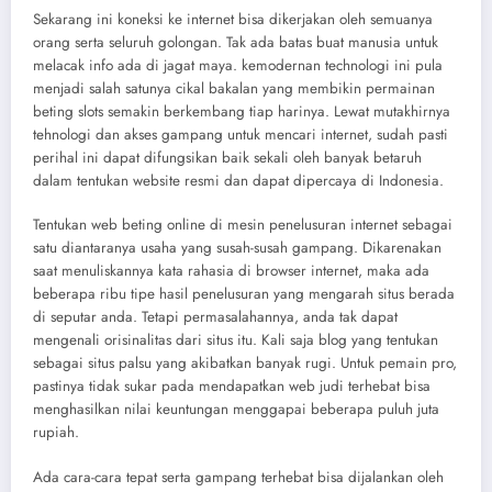
Sekarang ini koneksi ke internet bisa dikerjakan oleh semuanya
orang serta seluruh golongan. Tak ada batas buat manusia untuk
melacak info ada di jagat maya. kemodernan technologi ini pula
menjadi salah satunya cikal bakalan yang membikin permainan
beting slots semakin berkembang tiap harinya. Lewat mutakhirnya
tehnologi dan akses gampang untuk mencari internet, sudah pasti
perihal ini dapat difungsikan baik sekali oleh banyak betaruh
dalam tentukan website resmi dan dapat dipercaya di Indonesia.
Tentukan web beting online di mesin penelusuran internet sebagai
satu diantaranya usaha yang susah-susah gampang. Dikarenakan
saat menuliskannya kata rahasia di browser internet, maka ada
beberapa ribu tipe hasil penelusuran yang mengarah situs berada
di seputar anda. Tetapi permasalahannya, anda tak dapat
mengenali orisinalitas dari situs itu. Kali saja blog yang tentukan
sebagai situs palsu yang akibatkan banyak rugi. Untuk pemain pro,
pastinya tidak sukar pada mendapatkan web judi terhebat bisa
menghasilkan nilai keuntungan menggapai beberapa puluh juta
rupiah.
Ada cara-cara tepat serta gampang terhebat bisa dijalankan oleh