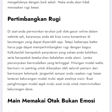
mengelolanya dengan baik sekali. Maka anda akan tidak
merasakan rugi besar.
Pertimbangkan Rugi
Di saat anda permainkan taruhan judi slots gacor online dalam
website sah, karenanya anda tak bisa cuma konsentrasi di
keuntungan yang dapat diperoleh saja. Tetapi beberapa bettor
harus juga dapat mempertimbangkan rugi dengan bagus.
Kalkulasilah berapakah perputaran yang sukses anda kalahkan,
serta berapakah keseluruhan kekalahan anda alami. Lantas
penumpukan bermodalkan yang tertinggal. Hitungan modal waktu
bermain ini penting untuk dikerjakan oleh seluruh pemain dari
bermacam kelompok. Janganlah sampai anda rasakan rugi besar
lantaran kekurangan modal mulai sejak awalnya main. Buat
penghitungan modal sejak mulai awal mula untuk meminimalkan
kekurangan dana.
Main Memakai Otak Bukan Emosi