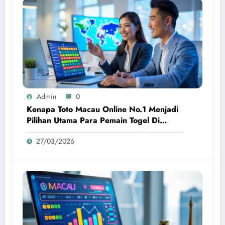
Admin
0
Kenapa Toto Macau Online No.1 Menjadi
Pilihan Utama Para Pemain Togel Di
Indonesia
27/03/2026