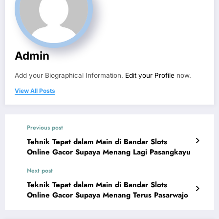
Admin
Add your Biographical Information.
Edit your Profile
now.
View All Posts
Previous post
Tehnik Tepat dalam Main di Bandar Slots
Online Gacor Supaya Menang Lagi Pasangkayu
Next post
Teknik Tepat dalam Main di Bandar Slots
Online Gacor Supaya Menang Terus Pasarwajo