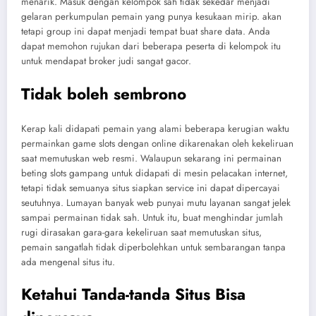
menarik. Masuk dengan kelompok sah tidak sekedar menjadi
gelaran perkumpulan pemain yang punya kesukaan mirip. akan
tetapi group ini dapat menjadi tempat buat share data. Anda
dapat memohon rujukan dari beberapa peserta di kelompok itu
untuk mendapat broker judi sangat gacor.
Tidak boleh sembrono
Kerap kali didapati pemain yang alami beberapa kerugian waktu
permainkan game slots dengan online dikarenakan oleh kekeliruan
saat memutuskan web resmi. Walaupun sekarang ini permainan
beting slots gampang untuk didapati di mesin pelacakan internet,
tetapi tidak semuanya situs siapkan service ini dapat dipercayai
seutuhnya. Lumayan banyak web punyai mutu layanan sangat jelek
sampai permainan tidak sah. Untuk itu, buat menghindar jumlah
rugi dirasakan gara-gara kekeliruan saat memutuskan situs,
pemain sangatlah tidak diperbolehkan untuk sembarangan tanpa
ada mengenal situs itu.
Ketahui Tanda-tanda Situs Bisa