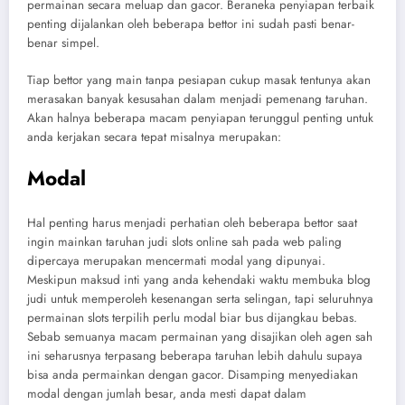
permainan secara meluap dan gacor. Beraneka penyiapan terbaik
penting dijalankan oleh beberapa bettor ini sudah pasti benar-
benar simpel.
Tiap bettor yang main tanpa pesiapan cukup masak tentunya akan
merasakan banyak kesusahan dalam menjadi pemenang taruhan.
Akan halnya beberapa macam penyiapan terunggul penting untuk
anda kerjakan secara tepat misalnya merupakan:
Modal
Hal penting harus menjadi perhatian oleh beberapa bettor saat
ingin mainkan taruhan judi slots online sah pada web paling
dipercaya merupakan mencermati modal yang dipunyai.
Meskipun maksud inti yang anda kehendaki waktu membuka blog
judi untuk memperoleh kesenangan serta selingan, tapi seluruhnya
permainan slots terpilih perlu modal biar bus dijangkau bebas.
Sebab semuanya macam permainan yang disajikan oleh agen sah
ini seharusnya terpasang beberapa taruhan lebih dahulu supaya
bisa anda permainkan dengan gacor. Disamping menyediakan
modal dengan jumlah besar, anda mesti dapat dalam