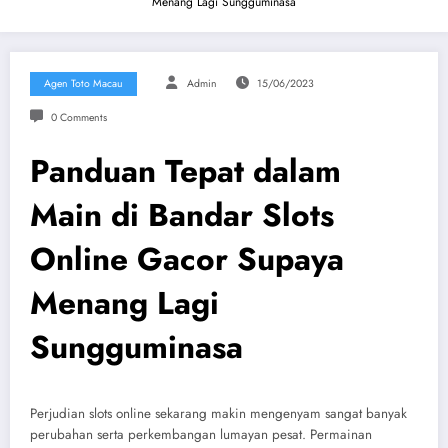
Menang Lagi Sungguminasa
Agen Toto Macau
Admin
15/06/2023
0 Comments
Panduan Tepat dalam
Main di Bandar Slots
Online Gacor Supaya
Menang Lagi
Sungguminasa
Perjudian slots online sekarang makin mengenyam sangat banyak
perubahan serta perkembangan lumayan pesat. Permainan