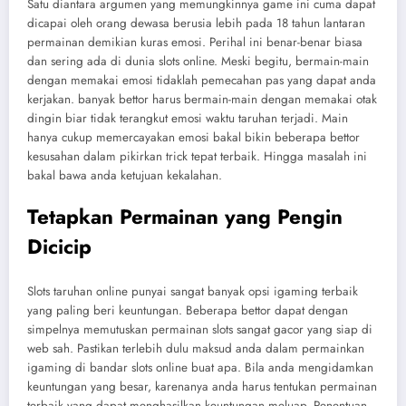
Satu diantara argumen yang memungkinnya game ini cuma dapat
dicapai oleh orang dewasa berusia lebih pada 18 tahun lantaran
permainan demikian kuras emosi. Perihal ini benar-benar biasa
dan sering ada di dunia slots online. Meski begitu, bermain-main
dengan memakai emosi tidaklah pemecahan pas yang dapat anda
kerjakan. banyak bettor harus bermain-main dengan memakai otak
dingin biar tidak terangkut emosi waktu taruhan terjadi. Main
hanya cukup memercayakan emosi bakal bikin beberapa bettor
kesusahan dalam pikirkan trick tepat terbaik. Hingga masalah ini
bakal bawa anda ketujuan kekalahan.
Tetapkan Permainan yang Pengin
Dicicip
Slots taruhan online punyai sangat banyak opsi igaming terbaik
yang paling beri keuntungan. Beberapa bettor dapat dengan
simpelnya memutuskan permainan slots sangat gacor yang siap di
web sah. Pastikan terlebih dulu maksud anda dalam permainkan
igaming di bandar slots online buat apa. Bila anda mengidamkan
keuntungan yang besar, karenanya anda harus tentukan permainan
terbaik yang dapat menghasilkan keuntungan meluap. Penentuan