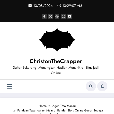
Skip
10/08/2026
10:29:08 AM
to
content
ChristonTheCrapper
Daftar Sekarang, Menangkan Hadiah Menarik di Situs Judi
Online
Home
Agen Toto Macau
Panduan Tepat dalam Main di Bandar Slots Online Gacor Supaya