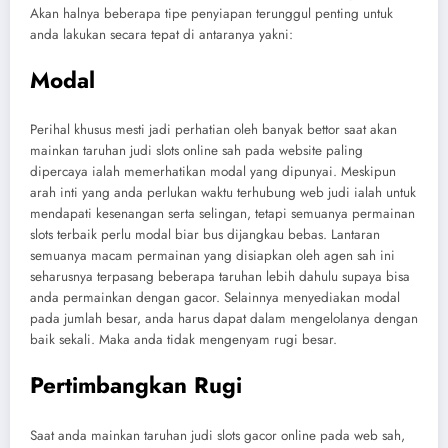
Akan halnya beberapa tipe penyiapan terunggul penting untuk
anda lakukan secara tepat di antaranya yakni:
Modal
Perihal khusus mesti jadi perhatian oleh banyak bettor saat akan
mainkan taruhan judi slots online sah pada website paling
dipercaya ialah memerhatikan modal yang dipunyai. Meskipun
arah inti yang anda perlukan waktu terhubung web judi ialah untuk
mendapati kesenangan serta selingan, tetapi semuanya permainan
slots terbaik perlu modal biar bus dijangkau bebas. Lantaran
semuanya macam permainan yang disiapkan oleh agen sah ini
seharusnya terpasang beberapa taruhan lebih dahulu supaya bisa
anda permainkan dengan gacor. Selainnya menyediakan modal
pada jumlah besar, anda harus dapat dalam mengelolanya dengan
baik sekali. Maka anda tidak mengenyam rugi besar.
Pertimbangkan Rugi
Saat anda mainkan taruhan judi slots gacor online pada web sah,