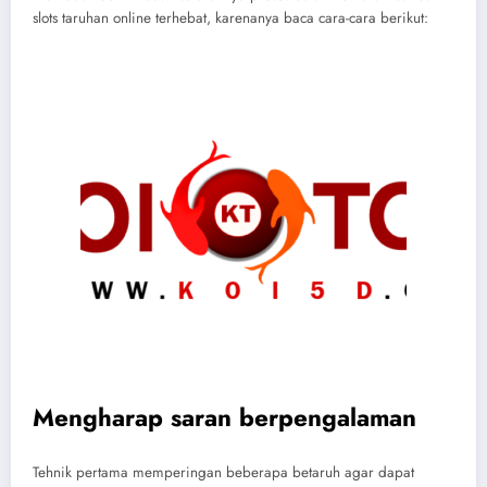
slots taruhan online terhebat, karenanya baca cara-cara berikut:
Mengharap saran berpengalaman
Tehnik pertama memperingan beberapa betaruh agar dapat