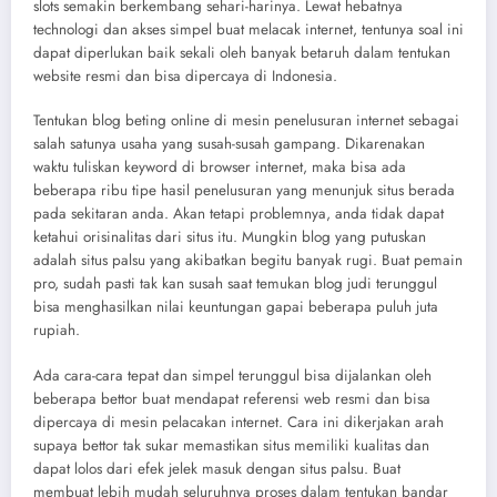
slots semakin berkembang sehari-harinya. Lewat hebatnya
technologi dan akses simpel buat melacak internet, tentunya soal ini
dapat diperlukan baik sekali oleh banyak betaruh dalam tentukan
website resmi dan bisa dipercaya di Indonesia.
Tentukan blog beting online di mesin penelusuran internet sebagai
salah satunya usaha yang susah-susah gampang. Dikarenakan
waktu tuliskan keyword di browser internet, maka bisa ada
beberapa ribu tipe hasil penelusuran yang menunjuk situs berada
pada sekitaran anda. Akan tetapi problemnya, anda tidak dapat
ketahui orisinalitas dari situs itu. Mungkin blog yang putuskan
adalah situs palsu yang akibatkan begitu banyak rugi. Buat pemain
pro, sudah pasti tak kan susah saat temukan blog judi terunggul
bisa menghasilkan nilai keuntungan gapai beberapa puluh juta
rupiah.
Ada cara-cara tepat dan simpel terunggul bisa dijalankan oleh
beberapa bettor buat mendapat referensi web resmi dan bisa
dipercaya di mesin pelacakan internet. Cara ini dikerjakan arah
supaya bettor tak sukar memastikan situs memiliki kualitas dan
dapat lolos dari efek jelek masuk dengan situs palsu. Buat
membuat lebih mudah seluruhnya proses dalam tentukan bandar