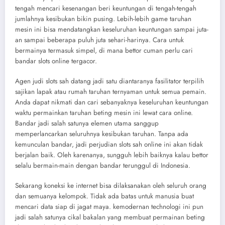
tengah mencari kesenangan beri keuntungan di tengah-tengah
jumlahnya kesibukan bikin pusing. Lebih-lebih game taruhan
mesin ini bisa mendatangkan keseluruhan keuntungan sampai juta-
an sampai beberapa puluh juta sehari-harinya. Cara untuk
bermainya termasuk simpel, di mana bettor cuman perlu cari
bandar slots online tergacor.
Agen judi slots sah datang jadi satu diantaranya fasilitator terpilih
sajikan lapak atau rumah taruhan ternyaman untuk semua pemain.
Anda dapat nikmati dan cari sebanyaknya keseluruhan keuntungan
waktu permainkan taruhan beting mesin ini lewat cara online.
Bandar jadi salah satunya elemen utama sanggup
memperlancarkan seluruhnya kesibukan taruhan. Tanpa ada
kemunculan bandar, jadi perjudian slots sah online ini akan tidak
berjalan baik. Oleh karenanya, sungguh lebih baiknya kalau bettor
selalu bermain-main dengan bandar terunggul di Indonesia.
Sekarang koneksi ke internet bisa dilaksanakan oleh seluruh orang
dan semuanya kelompok. Tidak ada batas untuk manusia buat
mencari data siap di jagat maya. kemodernan technologi ini pun
jadi salah satunya cikal bakalan yang membuat permainan beting