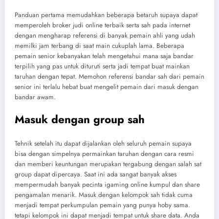
Panduan pertama memudahkan beberapa betaruh supaya dapat
memperoleh broker judi online terbaik serta sah pada internet
dengan mengharap referensi di banyak pemain ahli yang udah
memilki jam terbang di saat main cukuplah lama. Beberapa
pemain senior kebanyakan telah mengetahui mana saja bandar
terpilih yang pas untuk dituruti serta jadi tempat buat mainkan
taruhan dengan tepat. Memohon referensi bandar sah dari pemain
senior ini terlalu hebat buat mengelit pemain dari masuk dengan
bandar awam.
Masuk dengan group sah
Tehnik setelah itu dapat dijalankan oleh seluruh pemain supaya
bisa dengan simpelnya permainkan taruhan dengan cara resmi
dan memberi keuntungan merupakan tergabung dengan salah sat
group dapat dipercaya. Saat ini ada sangat banyak akses
mempermudah banyak pecinta igaming online kumpul dan share
pengamalan menarik. Masuk dengan kelompok sah tidak cuma
menjadi tempat perkumpulan pemain yang punya hoby sama.
tetapi kelompok ini dapat menjadi tempat untuk share data. Anda