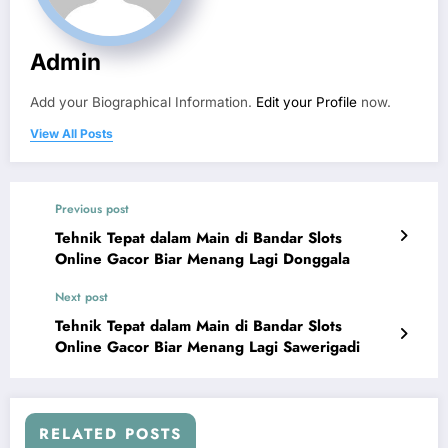
Admin
Add your Biographical Information.
Edit your Profile
now.
View All Posts
Previous post
Tehnik Tepat dalam Main di Bandar Slots
Online Gacor Biar Menang Lagi Donggala
Next post
Tehnik Tepat dalam Main di Bandar Slots
Online Gacor Biar Menang Lagi Sawerigadi
RELATED POSTS