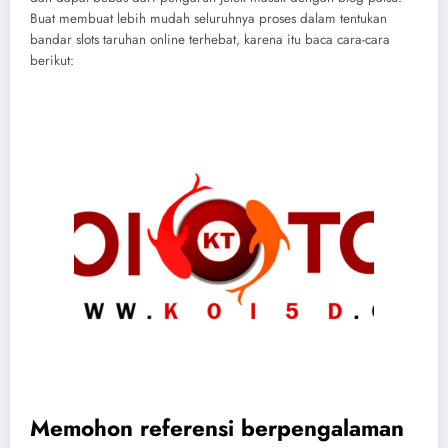
Buat membuat lebih mudah seluruhnya proses dalam tentukan
bandar slots taruhan online terhebat, karena itu baca cara-cara
berikut:
Memohon referensi berpengalaman