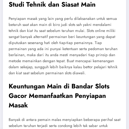
Studi Tehnik dan Siasat Main
Penyiapan masak yang lain yang perlu dilaksanakan untuk semua
betaruh saat akan main di biro judi slots sah yakni mendalami
tehnik dan kiat itu saat sebelum taruhan mulai. Slots online miliki
sangat banyak alternatif permainan beri keuntungan yang dapat
diputuskan sesenang hati oleh tiap-tiap pemainnya. Tiap
permainan yang ada ini punyai ketentuan serta pedoman taruhan
berlainan, maka dari itu anda mesti menyadari tiap prinsip dan
metode memainkan dengan tepat. Buat mencapai kemenangan
dalam sekejap, sungguh lebih baiknya kalau bettor pelajari tehnik
dan kiat saat sebelum permainan slots diawali.
Keuntungan Main di Bandar Slots
Gacor Memanfaatkan Penyiapan
Masak
Banyak di antara pemain malas menyiapkan beberapa perihal saat
sebelum taruhan terjadi serta condong lebih tak sabar untuk