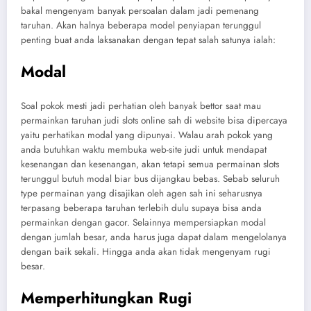
bakal mengenyam banyak persoalan dalam jadi pemenang
taruhan. Akan halnya beberapa model penyiapan terunggul
penting buat anda laksanakan dengan tepat salah satunya ialah:
Modal
Soal pokok mesti jadi perhatian oleh banyak bettor saat mau
permainkan taruhan judi slots online sah di website bisa dipercaya
yaitu perhatikan modal yang dipunyai. Walau arah pokok yang
anda butuhkan waktu membuka web-site judi untuk mendapat
kesenangan dan kesenangan, akan tetapi semua permainan slots
terunggul butuh modal biar bus dijangkau bebas. Sebab seluruh
type permainan yang disajikan oleh agen sah ini seharusnya
terpasang beberapa taruhan terlebih dulu supaya bisa anda
permainkan dengan gacor. Selainnya mempersiapkan modal
dengan jumlah besar, anda harus juga dapat dalam mengelolanya
dengan baik sekali. Hingga anda akan tidak mengenyam rugi
besar.
Memperhitungkan Rugi