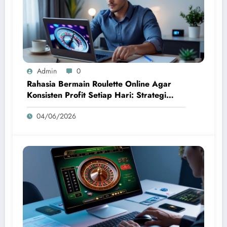
Admin
0
Rahasia Bermain Roulette Online Agar
Konsisten Profit Setiap Hari: Strategi
Sukses untuk Pemain Cerdas
04/06/2026