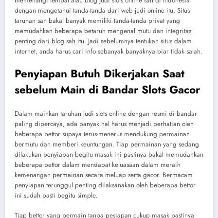
memenangi tempat atau blog judi slots online sah di Indonesia
dengan mengetahui tanda-tanda dari web judi online itu. Situs
taruhan sah bakal banyak memiliki tanda-tanda privat yang
memudahkan beberapa betaruh mengenal mutu dan integritas
penting dari blog sah itu. Jadi sebelumnya tentukan situs dalam
internet, anda harus cari info sebanyak banyaknya biar tidak salah.
Penyiapan Butuh Dikerjakan Saat
sebelum Main di Bandar Slots Gacor
Dalam mainkan taruhan judi slots online dengan resmi di bandar
paling dipercaya, ada banyak hal harus menjadi perhatian oleh
beberapa bettor supaya terus-menerus mendukung permainan
bermutu dan memberi keuntungan. Tiap permainan yang sedang
dilakukan penyiapan begitu masak ini pastinya bakal memudahkan
beberapa bettor dalam mendapat keluasaan dalam meraih
kemenangan permainan secara meluap serta gacor. Bermacam
penyiapan terunggul penting dilaksanakan oleh beberapa bettor
ini sudah pasti begitu simple.
Tiap bettor yang bermain tanpa pesiapan cukup masak pastinya