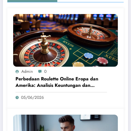
Admin
0
Perbedaan Roulette Online Eropa dan
Amerika: Analisis Keuntungan dan
Kerugian
05/06/2026