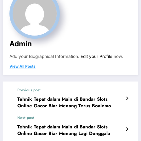
Admin
Add your Biographical Information.
Edit your Profile
now.
View All Posts
Previous post
Tehnik Tepat dalam Main di Bandar Slots
Online Gacor Biar Menang Terus Boalemo
Next post
Tehnik Tepat dalam Main di Bandar Slots
Online Gacor Biar Menang Lagi Donggala