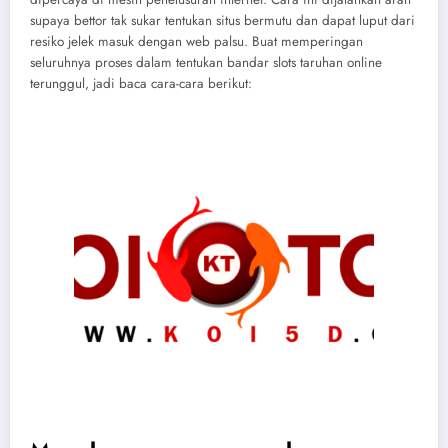
supaya bettor tak sukar tentukan situs bermutu dan dapat luput dari
resiko jelek masuk dengan web palsu. Buat memperingan
seluruhnya proses dalam tentukan bandar slots taruhan online
terunggul, jadi baca cara-cara berikut: