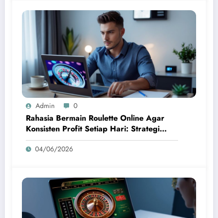
Admin
0
Rahasia Bermain Roulette Online Agar
Konsisten Profit Setiap Hari: Strategi
Sukses untuk Pemain Cerdas
04/06/2026