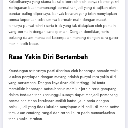
Kelebihannya yang utama bakal diperoleh oleh banyak bettor yakni
keringanan buat memenangi permainan judi yang disajikan oleh
bandar paling dipercaya. banyak betaruh yang telah menyiapkan
semua keperluan sebelumnya bermain-main dengan masak
tentunya punyai tehnik serta trick yang tak disiapkan oleh pemain
yang bermain dengan cara spontan. Dengan demikian, tentu
peluang dalam mencapai kesempatan menang dengan cara gacor
makin lebih besar.
Rasa Yakin Diri Bertambah
Keuntungan seterusnya pasti diterima oleh beberapa pemain waktu
lakukan penyiapan dengan matang adalah punyai rasa yakin diri
yang bertambah. Dengan keyakinan diri tertinggi ini tentu
membikin beberapa betaruh terus memikir jernih serta gampang
dalam tentukan tehnik terunggul supaya dapat menjadi pemenang
permainan tanpa kesukaran sedikit lantas. Jauh beda dengan
pelaku judi yang tidak lakukan penyiapan diri baik, di mana bettor
tentu akan condong sangsi dan serba keliru pada memanfaatkan
tehnik waktu taruhan.