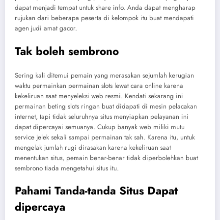
dapat menjadi tempat untuk share info. Anda dapat mengharap
rujukan dari beberapa peserta di kelompok itu buat mendapati
agen judi amat gacor.
Tak boleh sembrono
Sering kali ditemui pemain yang merasakan sejumlah kerugian
waktu permainkan permainan slots lewat cara online karena
kekeliruan saat menyeleksi web resmi. Kendati sekarang ini
permainan beting slots ringan buat didapati di mesin pelacakan
internet, tapi tidak seluruhnya situs menyiapkan pelayanan ini
dapat dipercayai semuanya. Cukup banyak web miliki mutu
service jelek sekali sampai permainan tak sah. Karena itu, untuk
mengelak jumlah rugi dirasakan karena kekeliruan saat
menentukan situs, pemain benar-benar tidak diperbolehkan buat
sembrono tiada mengetahui situs itu.
Pahami Tanda-tanda Situs Dapat
dipercaya