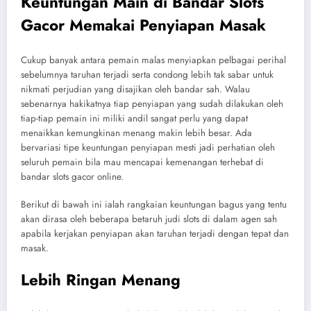
Keuntungan Main di Bandar Slots
Gacor Memakai Penyiapan Masak
Cukup banyak antara pemain malas menyiapkan pelbagai perihal
sebelumnya taruhan terjadi serta condong lebih tak sabar untuk
nikmati perjudian yang disajikan oleh bandar sah. Walau
sebenarnya hakikatnya tiap penyiapan yang sudah dilakukan oleh
tiap-tiap pemain ini miliki andil sangat perlu yang dapat
menaikkan kemungkinan menang makin lebih besar. Ada
bervariasi tipe keuntungan penyiapan mesti jadi perhatian oleh
seluruh pemain bila mau mencapai kemenangan terhebat di
bandar slots gacor online.
Berikut di bawah ini ialah rangkaian keuntungan bagus yang tentu
akan dirasa oleh beberapa betaruh judi slots di dalam agen sah
apabila kerjakan penyiapan akan taruhan terjadi dengan tepat dan
masak.
Lebih Ringan Menang