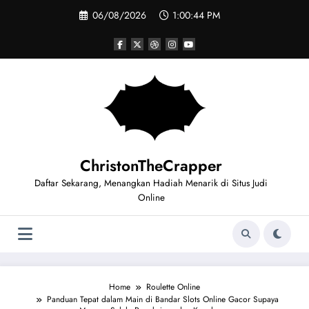
Skip
06/08/2026
1:00:45 PM
to
content
ChristonTheCrapper
Daftar Sekarang, Menangkan Hadiah Menarik di Situs Judi
Online
Home
Roulette Online
Panduan Tepat dalam Main di Bandar Slots Online Gacor Supaya