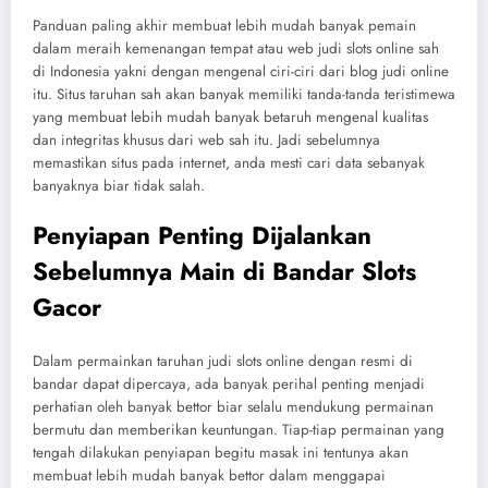
Panduan paling akhir membuat lebih mudah banyak pemain
dalam meraih kemenangan tempat atau web judi slots online sah
di Indonesia yakni dengan mengenal ciri-ciri dari blog judi online
itu. Situs taruhan sah akan banyak memiliki tanda-tanda teristimewa
yang membuat lebih mudah banyak betaruh mengenal kualitas
dan integritas khusus dari web sah itu. Jadi sebelumnya
memastikan situs pada internet, anda mesti cari data sebanyak
banyaknya biar tidak salah.
Penyiapan Penting Dijalankan
Sebelumnya Main di Bandar Slots
Gacor
Dalam permainkan taruhan judi slots online dengan resmi di
bandar dapat dipercaya, ada banyak perihal penting menjadi
perhatian oleh banyak bettor biar selalu mendukung permainan
bermutu dan memberikan keuntungan. Tiap-tiap permainan yang
tengah dilakukan penyiapan begitu masak ini tentunya akan
membuat lebih mudah banyak bettor dalam menggapai