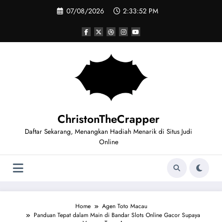
Skip
07/08/2026
2:33:53 PM
to
content
ChristonTheCrapper
Daftar Sekarang, Menangkan Hadiah Menarik di Situs Judi
Online
Home
Agen Toto Macau
Panduan Tepat dalam Main di Bandar Slots Online Gacor Supaya