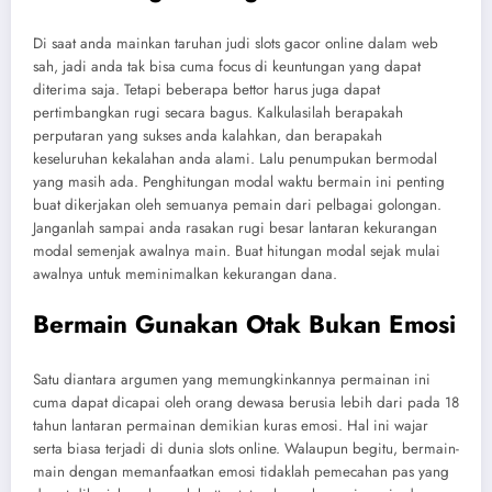
Di saat anda mainkan taruhan judi slots gacor online dalam web
sah, jadi anda tak bisa cuma focus di keuntungan yang dapat
diterima saja. Tetapi beberapa bettor harus juga dapat
pertimbangkan rugi secara bagus. Kalkulasilah berapakah
perputaran yang sukses anda kalahkan, dan berapakah
keseluruhan kekalahan anda alami. Lalu penumpukan bermodal
yang masih ada. Penghitungan modal waktu bermain ini penting
buat dikerjakan oleh semuanya pemain dari pelbagai golongan.
Janganlah sampai anda rasakan rugi besar lantaran kekurangan
modal semenjak awalnya main. Buat hitungan modal sejak mulai
awalnya untuk meminimalkan kekurangan dana.
Bermain Gunakan Otak Bukan Emosi
Satu diantara argumen yang memungkinkannya permainan ini
cuma dapat dicapai oleh orang dewasa berusia lebih dari pada 18
tahun lantaran permainan demikian kuras emosi. Hal ini wajar
serta biasa terjadi di dunia slots online. Walaupun begitu, bermain-
main dengan memanfaatkan emosi tidaklah pemecahan pas yang