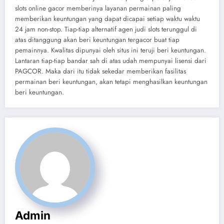
slots online gacor memberinya layanan permainan paling
memberikan keuntungan yang dapat dicapai setiap waktu waktu
24 jam non-stop. Tiap-tiap alternatif agen judi slots terunggul di
atas ditanggung akan beri keuntungan tergacor buat tiap
pemainnya. Kwalitas dipunyai oleh situs ini teruji beri keuntungan.
Lantaran tiap-tiap bandar sah di atas udah mempunyai lisensi dari
PAGCOR. Maka dari itu tidak sekedar memberikan fasilitas
permainan beri keuntungan, akan tetapi menghasilkan keuntungan
beri keuntungan.
Admin