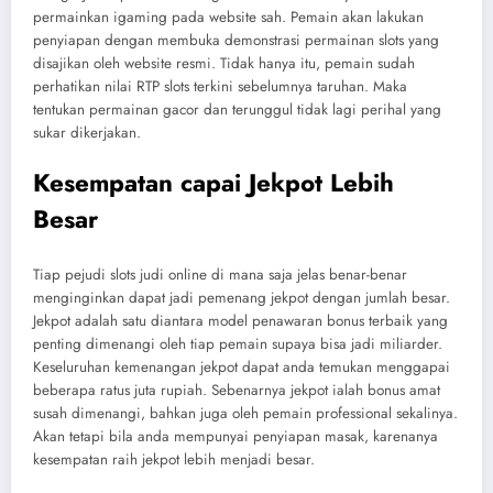
permainkan igaming pada website sah. Pemain akan lakukan
penyiapan dengan membuka demonstrasi permainan slots yang
disajikan oleh website resmi. Tidak hanya itu, pemain sudah
perhatikan nilai RTP slots terkini sebelumnya taruhan. Maka
tentukan permainan gacor dan terunggul tidak lagi perihal yang
sukar dikerjakan.
Kesempatan capai Jekpot Lebih
Besar
Tiap pejudi slots judi online di mana saja jelas benar-benar
menginginkan dapat jadi pemenang jekpot dengan jumlah besar.
Jekpot adalah satu diantara model penawaran bonus terbaik yang
penting dimenangi oleh tiap pemain supaya bisa jadi miliarder.
Keseluruhan kemenangan jekpot dapat anda temukan menggapai
beberapa ratus juta rupiah. Sebenarnya jekpot ialah bonus amat
susah dimenangi, bahkan juga oleh pemain professional sekalinya.
Akan tetapi bila anda mempunyai penyiapan masak, karenanya
kesempatan raih jekpot lebih menjadi besar.