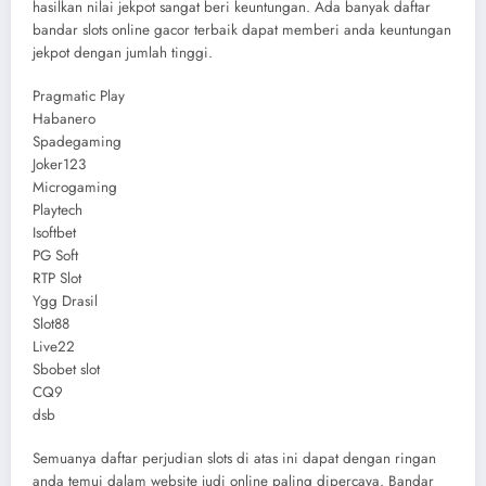
hasilkan nilai jekpot sangat beri keuntungan. Ada banyak daftar
bandar slots online gacor terbaik dapat memberi anda keuntungan
jekpot dengan jumlah tinggi.
Pragmatic Play
Habanero
Spadegaming
Joker123
Microgaming
Playtech
Isoftbet
PG Soft
RTP Slot
Ygg Drasil
Slot88
Live22
Sbobet slot
CQ9
dsb
Semuanya daftar perjudian slots di atas ini dapat dengan ringan
anda temui dalam website judi online paling dipercaya. Bandar