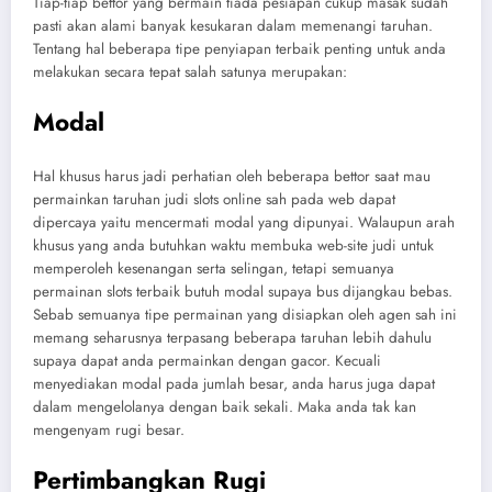
Tiap-tiap bettor yang bermain tiada pesiapan cukup masak sudah
pasti akan alami banyak kesukaran dalam memenangi taruhan.
Tentang hal beberapa tipe penyiapan terbaik penting untuk anda
melakukan secara tepat salah satunya merupakan:
Modal
Hal khusus harus jadi perhatian oleh beberapa bettor saat mau
permainkan taruhan judi slots online sah pada web dapat
dipercaya yaitu mencermati modal yang dipunyai. Walaupun arah
khusus yang anda butuhkan waktu membuka web-site judi untuk
memperoleh kesenangan serta selingan, tetapi semuanya
permainan slots terbaik butuh modal supaya bus dijangkau bebas.
Sebab semuanya tipe permainan yang disiapkan oleh agen sah ini
memang seharusnya terpasang beberapa taruhan lebih dahulu
supaya dapat anda permainkan dengan gacor. Kecuali
menyediakan modal pada jumlah besar, anda harus juga dapat
dalam mengelolanya dengan baik sekali. Maka anda tak kan
mengenyam rugi besar.
Pertimbangkan Rugi