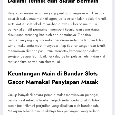
Dalami Tehnik dan Siasat Bermain
Penyiapan masak yang lain yang penting dikerjakan untuk semua
betaruh waktu mau main di agen judi slots sah ialah pelajari tehnik
serta kiat itu saat sebelum taruhan diawali. Slots online miliki
banyak alternatif permainan memberi keuntungan yang dapat
diputuskan sesenang hati oleh tiap pemainnya. Tiap-tiap
permainan yang siap ini miliki peraturan serta tips taruhan tidak
sama, maka anda mesti menyadari tiap-tiap rancangan dan teknik
memainkan dengan pas. Untuk mencetak kemenangan dalam
sekejap, betapa lebih baiknya kalau bettor pelajari tehnik dan kiat
saat sebelum permainan slots mulai.
Keuntungan Main di Bandar Slots
Gacor Memakai Penyiapan Masak
Cukup banyak di antara pemain malas menyiapkan pelbagai
perihal saat sebelum taruhan terjadi serta condong lebih tidak
sabar buat nikmati perjudian yang disajikan oleh bandar sah.
Meskipun sebenarnya hakikatnya tiap penyiapan yang sedang