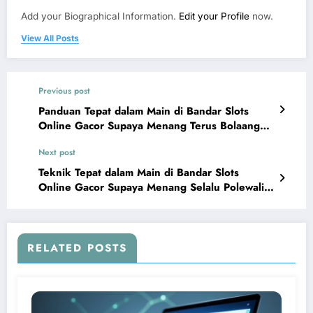
Add your Biographical Information.
Edit your Profile
now.
View All Posts
Previous post
Panduan Tepat dalam Main di Bandar Slots
Online Gacor Supaya Menang Terus Bolaang
Mongondow Timur
Next post
Teknik Tepat dalam Main di Bandar Slots
Online Gacor Supaya Menang Selalu Polewali
Mandar
RELATED POSTS