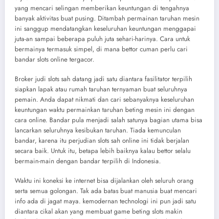
yang mencari selingan memberikan keuntungan di tengahnya
banyak aktivitas buat pusing. Ditambah permainan taruhan mesin
ini sanggup mendatangkan keseluruhan keuntungan menggapai
juta-an sampai beberapa puluh juta sehari-harinya. Cara untuk
bermainya termasuk simpel, di mana bettor cuman perlu cari
bandar slots online tergacor.
Broker judi slots sah datang jadi satu diantara fasilitator terpilih
siapkan lapak atau rumah taruhan ternyaman buat seluruhnya
pemain. Anda dapat nikmati dan cari sebanyaknya keseluruhan
keuntungan waktu permainkan taruhan beting mesin ini dengan
cara online. Bandar pula menjadi salah satunya bagian utama bisa
lancarkan seluruhnya kesibukan taruhan. Tiada kemunculan
bandar, karena itu perjudian slots sah online ini tidak berjalan
secara baik. Untuk itu, betapa lebih baiknya kalau bettor selalu
bermain-main dengan bandar terpilih di Indonesia.
Waktu ini koneksi ke internet bisa dijalankan oleh seluruh orang
serta semua golongan. Tak ada batas buat manusia buat mencari
info ada di jagat maya. kemodernan technologi ini pun jadi satu
diantara cikal akan yang membuat game beting slots makin