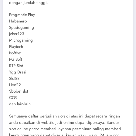
dengan jumlah tinggi.
Pragmatic Play
Habanero
Spadegaming
Joker123
Microgaming
Playtech
Isoftbet
PG Soft
RTP Slot
Ygg Drasil
Slot88
Live22
Sbobet slot
CQ9
dan lain-lain
Semuanya daftar perjudian slots di atas ini dapat secara ringan
anda dapatkan di website judi online dapat dipercaya. Bandar
slots online gacor memberi layanan permainan paling memberi
keuntungan yang dapat dicapai kapan waktu waktu 24 jam non