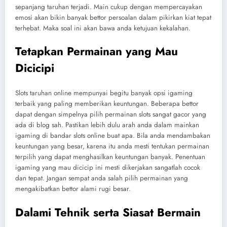
sepanjang taruhan terjadi. Main cukup dengan mempercayakan
emosi akan bikin banyak bettor persoalan dalam pikirkan kiat tepat
terhebat. Maka soal ini akan bawa anda ketujuan kekalahan.
Tetapkan Permainan yang Mau
Dicicipi
Slots taruhan online mempunyai begitu banyak opsi igaming
terbaik yang paling memberikan keuntungan. Beberapa bettor
dapat dengan simpelnya pilih permainan slots sangat gacor yang
ada di blog sah. Pastikan lebih dulu arah anda dalam mainkan
igaming di bandar slots online buat apa. Bila anda mendambakan
keuntungan yang besar, karena itu anda mesti tentukan permainan
terpilih yang dapat menghasilkan keuntungan banyak. Penentuan
igaming yang mau dicicip ini mesti dikerjakan sangatlah cocok
dan tepat. Jangan sempat anda salah pilih permainan yang
mengakibatkan bettor alami rugi besar.
Dalami Tehnik serta Siasat Bermain