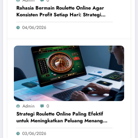
Rahasia Bermain Roulette Online Agar
Konsisten Profit Setiap Hari: Strategi
Sukses untuk Pemain Cerdas
04/06/2026
Admin
0
Strategi Roulette Online Paling Efektif
untuk Meningkatkan Peluang Menang
dalam Permainan Kasino
03/06/2026