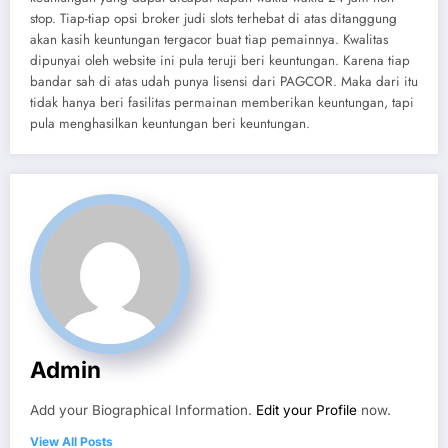
stop. Tiap-tiap opsi broker judi slots terhebat di atas ditanggung
akan kasih keuntungan tergacor buat tiap pemainnya. Kwalitas
dipunyai oleh website ini pula teruji beri keuntungan. Karena tiap
bandar sah di atas udah punya lisensi dari PAGCOR. Maka dari itu
tidak hanya beri fasilitas permainan memberikan keuntungan, tapi
pula menghasilkan keuntungan beri keuntungan.
Admin
Add your Biographical Information.
Edit your Profile
now.
View All Posts