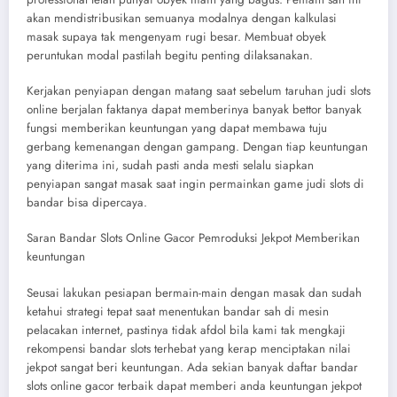
akan mendistribusikan semuanya modalnya dengan kalkulasi
masak supaya tak mengenyam rugi besar. Membuat obyek
peruntukan modal pastilah begitu penting dilaksanakan.
Kerjakan penyiapan dengan matang saat sebelum taruhan judi slots
online berjalan faktanya dapat memberinya banyak bettor banyak
fungsi memberikan keuntungan yang dapat membawa tuju
gerbang kemenangan dengan gampang. Dengan tiap keuntungan
yang diterima ini, sudah pasti anda mesti selalu siapkan
penyiapan sangat masak saat ingin permainkan game judi slots di
bandar bisa dipercaya.
Saran Bandar Slots Online Gacor Pemroduksi Jekpot Memberikan
keuntungan
Seusai lakukan pesiapan bermain-main dengan masak dan sudah
ketahui strategi tepat saat menentukan bandar sah di mesin
pelacakan internet, pastinya tidak afdol bila kami tak mengkaji
rekompensi bandar slots terhebat yang kerap menciptakan nilai
jekpot sangat beri keuntungan. Ada sekian banyak daftar bandar
slots online gacor terbaik dapat memberi anda keuntungan jekpot