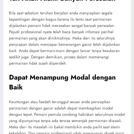
Bila saat sebelum taruhan berjalan anda menyiapkan segala
kepentingan dengan bagus karena itu tentu saat permainan
dijalankan pemain tidak merasakan sangat banyak persoalan.
Pejudi professional nyata telah baca banyak infomasi perihal
permainan yang akan dinikmatinya. Maka dari itu seluruhnya
penyiapan dalam mencapai kemenangan gacor telah dijalankan
baik. Anda dapat bermain-main dengan lancar tanpa kesukaran
sedikit juga. Dengan demikian, proses dalam memenangi
permainan tidak susah diperoleh.
Dapat Menampung Modal dengan
Baik
Keuntungan atau faedah terunggul seusai anda persiapkan
permainan dengan gacor adalah dapat membagikan modal
dengan tepat. Pemain pemula condong habiskan seluruhnya modal
yang dipunyainya tanpa ada tersisa semenjak permainan diawali.
Maka dari itu masalah ini bakal membikin anda pailit saat alami
kekalahan. Dan pemain professional udah mempunyai obyek main