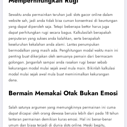
Memperhitungkan Rugi
Sewaktu anda permainkan taruhan judi slots gacor online dalam
website sah, jadi anda tidak bisa cuman konsentrasi di keuntungan
yang dapat diperoleh saja. Tetapi beberapa bettor harus juga
dapat perhitungkan rugi secara bagus. Kalkulasilah berapakah
perputaran yang sukses anda kalahkan, serta berapakah
keseluruhan kekalahan anda alami. Lantas penumpukan
bermodalkan yang masih ada. Penghitungan modal waktu main ini
penting buat dikerjakan oleh semuanya pemain dari bermacam
golongan. Janganlah sampai anda rasakan rugi besar sebab
kekurangan modal mulai sejak awal mula main. Bikinlah kalkulasi
modal mulai sejak awal mula buat meminimalkan kekurangan
dana.
Bermain Memakai Otak Bukan Emosi
Salah satunya argumen yang memungkinnya permainan ini cuma
dapat dicapai oleh orang dewasa berusia lebih dari pada 18 tahun
lantaran permainan demikian kuras emosi. Hal ini benar-benar
umum dan biasa terjadi di dunia slots online. Meski begitu,