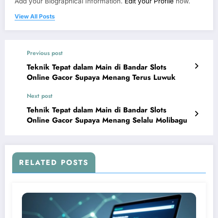
Add your Biographical Information.
Edit your Profile
now.
View All Posts
Previous post
Teknik Tepat dalam Main di Bandar Slots
Online Gacor Supaya Menang Terus Luwuk
Next post
Tehnik Tepat dalam Main di Bandar Slots
Online Gacor Supaya Menang Selalu Molibagu
RELATED POSTS