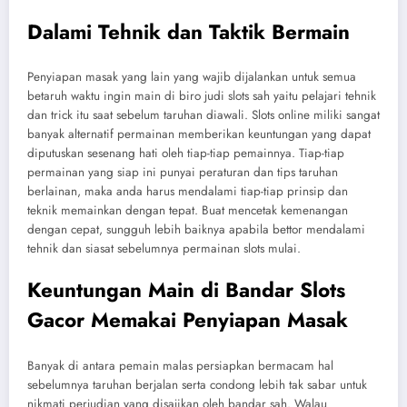
Dalami Tehnik dan Taktik Bermain
Penyiapan masak yang lain yang wajib dijalankan untuk semua
betaruh waktu ingin main di biro judi slots sah yaitu pelajari tehnik
dan trick itu saat sebelum taruhan diawali. Slots online miliki sangat
banyak alternatif permainan memberikan keuntungan yang dapat
diputuskan sesenang hati oleh tiap-tiap pemainnya. Tiap-tiap
permainan yang siap ini punyai peraturan dan tips taruhan
berlainan, maka anda harus mendalami tiap-tiap prinsip dan
teknik memainkan dengan tepat. Buat mencetak kemenangan
dengan cepat, sungguh lebih baiknya apabila bettor mendalami
tehnik dan siasat sebelumnya permainan slots mulai.
Keuntungan Main di Bandar Slots
Gacor Memakai Penyiapan Masak
Banyak di antara pemain malas persiapkan bermacam hal
sebelumnya taruhan berjalan serta condong lebih tak sabar untuk
nikmati perjudian yang disajikan oleh bandar sah. Walau