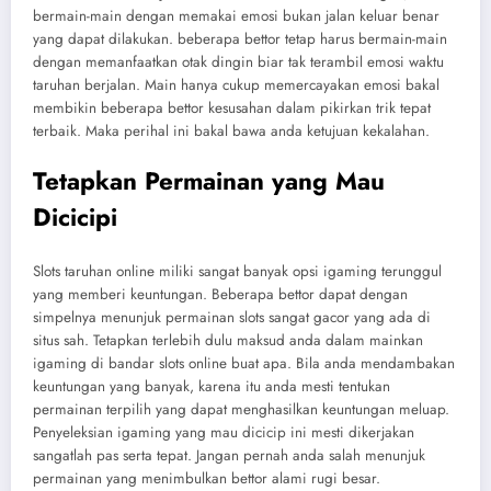
bermain-main dengan memakai emosi bukan jalan keluar benar
yang dapat dilakukan. beberapa bettor tetap harus bermain-main
dengan memanfaatkan otak dingin biar tak terambil emosi waktu
taruhan berjalan. Main hanya cukup memercayakan emosi bakal
membikin beberapa bettor kesusahan dalam pikirkan trik tepat
terbaik. Maka perihal ini bakal bawa anda ketujuan kekalahan.
Tetapkan Permainan yang Mau
Dicicipi
Slots taruhan online miliki sangat banyak opsi igaming terunggul
yang memberi keuntungan. Beberapa bettor dapat dengan
simpelnya menunjuk permainan slots sangat gacor yang ada di
situs sah. Tetapkan terlebih dulu maksud anda dalam mainkan
igaming di bandar slots online buat apa. Bila anda mendambakan
keuntungan yang banyak, karena itu anda mesti tentukan
permainan terpilih yang dapat menghasilkan keuntungan meluap.
Penyeleksian igaming yang mau dicicip ini mesti dikerjakan
sangatlah pas serta tepat. Jangan pernah anda salah menunjuk
permainan yang menimbulkan bettor alami rugi besar.