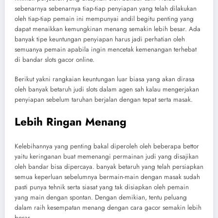
sebenarnya sebenarnya tiap-tiap penyiapan yang telah dilakukan
oleh tiap-tiap pemain ini mempunyai andil begitu penting yang
dapat menaikkan kemungkinan menang semakin lebih besar. Ada
banyak tipe keuntungan penyiapan harus jadi perhatian oleh
semuanya pemain apabila ingin mencetak kemenangan terhebat
di bandar slots gacor online.
Berikut yakni rangkaian keuntungan luar biasa yang akan dirasa
oleh banyak betaruh judi slots dalam agen sah kalau mengerjakan
penyiapan sebelum taruhan berjalan dengan tepat serta masak.
Lebih Ringan Menang
Kelebihannya yang penting bakal diperoleh oleh beberapa bettor
yaitu keringanan buat memenangi permainan judi yang disajikan
oleh bandar bisa dipercaya. banyak betaruh yang telah persiapkan
semua keperluan sebelumnya bermain-main dengan masak sudah
pasti punya tehnik serta siasat yang tak disiapkan oleh pemain
yang main dengan spontan. Dengan demikian, tentu peluang
dalam raih kesempatan menang dengan cara gacor semakin lebih
besar.