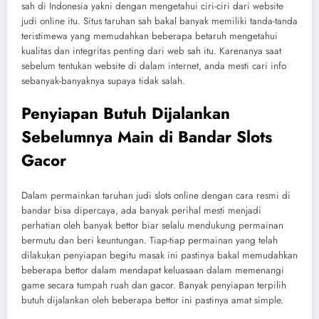
sah di Indonesia yakni dengan mengetahui ciri-ciri dari website
judi online itu. Situs taruhan sah bakal banyak memiliki tanda-tanda
teristimewa yang memudahkan beberapa betaruh mengetahui
kualitas dan integritas penting dari web sah itu. Karenanya saat
sebelum tentukan website di dalam internet, anda mesti cari info
sebanyak-banyaknya supaya tidak salah.
Penyiapan Butuh Dijalankan
Sebelumnya Main di Bandar Slots
Gacor
Dalam permainkan taruhan judi slots online dengan cara resmi di
bandar bisa dipercaya, ada banyak perihal mesti menjadi
perhatian oleh banyak bettor biar selalu mendukung permainan
bermutu dan beri keuntungan. Tiap-tiap permainan yang telah
dilakukan penyiapan begitu masak ini pastinya bakal memudahkan
beberapa bettor dalam mendapat keluasaan dalam memenangi
game secara tumpah ruah dan gacor. Banyak penyiapan terpilih
butuh dijalankan oleh beberapa bettor ini pastinya amat simple.