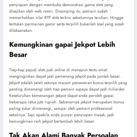
penyiapan dengan membuka demonstrasi game slots yang
disajikan oleh web resmi. Disamping itu, pemain sudah
memerhatikan nilai RTP slots terkini sebelumnya taruhan. Hingga
tentukan permainan gacor serta terpilih bukanlah soal yang susah
dilaksanakan.
Kemungkinan gapai Jekpot Lebih
Besar
Tiap-tiap pejudi slots judi online di manapun tentu amat
menginginkan dapat jadi pemenang jekpot pada jumlah besar.
Jekpot adalah salah satunya macam penawaran bonus terpilih yang
penting dimenangi oleh tiap pemain supaya dapat jadi miliarder.
Keseluruhan kemenangan jekpot dapat anda peroleh gapai
beberapa ratus juta rupiah. Sebenarnya jekpot merupakan bonus
paling sukar dimenangi, sampai oleh pemain professional
sekalinya. Tapi apabila anda punyai penyiapan masak, jadi
kemungkinan raih jekpot bertambah lebih besar.
Tak Akan Alami Banyak Persoalan