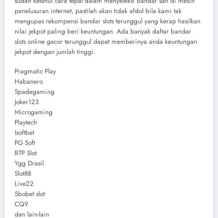
sudah ketahui cara tepat dalam menyeleksi bandar sah di mesin
penelusuran internet, pastilah akan tidak afdol bila kami tak
mengupas rekompensi bandar slots terunggul yang kerap hasilkan
nilai jekpot paling beri keuntungan. Ada banyak daftar bandar
slots online gacor terunggul dapat memberinya anda keuntungan
jekpot dengan jumlah tinggi.
Pragmatic Play
Habanero
Spadegaming
Joker123
Microgaming
Playtech
Isoftbet
PG Soft
RTP Slot
Ygg Drasil
Slot88
Live22
Sbobet slot
CQ9
dan lain-lain