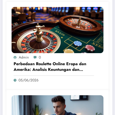
Admin
0
Perbedaan Roulette Online Eropa dan
Amerika: Analisis Keuntungan dan
Kerugian
05/06/2026