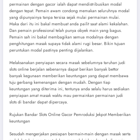
permainan dengan gacor ialah dapat mendistribusikan modal
dengan tepat. Pemain awam condong memakan seluruhnya modal
yang dipunyainya tanpa tersisa sejak mulai permainan mulai.
Maka dari itu ini bakal membuat anda pailit saat alami kekalahan.
Dan pemain professional telah punya obyek main yang bagus.
Pemain sah ini bakal membagikan semua modalnya dengan
penghitungan masak supaya tidak alami rugi besar. Bikin tujuan
peruntukan modal pastinya penting dijalankan.
Melaksanakan penyiapan secara masak sebelumnya taruhan judi
slots online berjalan sebenarnya dapat berikan banyak bettor
banyak kegunaan memberikan keuntungan yang dapat membawa
tuju gerbang kemenangan dengan mudah. Dengan tiap
keuntungan yang diterima ini, tentunya anda selalu harus sediakan
penyiapan amat masak waktu mau permainkan permainan judi
slots di bandar dapat dipercaya.
Rujukan Bandar Slots Online Gacor Pemroduksi Jekpot Memberikan
keuntungan
Sesudah mengerjakan pesiapan bermain-main dengan masak serta