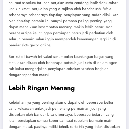
hal saat sebelum taruhan berjalan serta condong lebih tidak sabar
untuk nikmati perjudian yang disajikan oleh bandar sah. Walau
sebenarnya sebenarnya tiap-tiap penyiapan yang sudah dilakukan
oleh tiap-tiap pemain ini punyai peranan paling penting yang
dapat menaikkan kesempatan menang makin lebih besar. Ada
beraneka tipe keuntungan penyiapan harus jadi perhatian oleh
seluruh pemain kalau ingin memperoleh kemenangan terpilih di
bandar slots gacor online.
Berikut di bawah ini yakni sekumpulan keuntungan bagus yang
tentu akan dirasa oleh beberapa betaruh judi slots di dalam agen
sah kalau mengerjakan penyiapan sebelum taruhan berjalan
dengan tepat dan masak.
Lebih Ringan Menang
Kelebihannya yang penting akan didapat oleh beberapa bettor
yaitu keluasaan untuk jadi pemenang permainan judi yang
disiapkan oleh bandar bisa dipercaya. beberapa betaruh yang
telah persiapkan semua keperluan saat sebelum bermain-main
dengan masak pastinya miliki tehnik serta trik yang tidak disiapkan