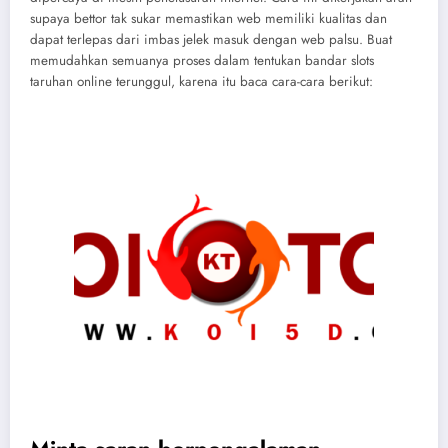
supaya bettor tak sukar memastikan web memiliki kualitas dan
dapat terlepas dari imbas jelek masuk dengan web palsu. Buat
memudahkan semuanya proses dalam tentukan bandar slots
taruhan online terunggul, karena itu baca cara-cara berikut: