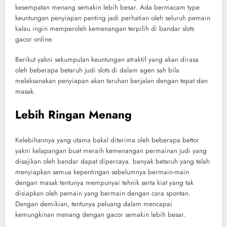
kesempatan menang semakin lebih besar. Ada bermacam type
keuntungan penyiapan penting jadi perhatian oleh seluruh pemain
kalau ingin memperoleh kemenangan terpilih di bandar slots
gacor online.
Berikut yakni sekumpulan keuntungan atraktif yang akan dirasa
oleh beberapa betaruh judi slots di dalam agen sah bila
melaksanakan penyiapan akan taruhan berjalan dengan tepat dan
masak.
Lebih Ringan Menang
Kelebihannya yang utama bakal diterima oleh beberapa bettor
yakni kelapangan buat meraih kemenangan permainan judi yang
disajikan oleh bandar dapat dipercaya. banyak betaruh yang telah
menyiapkan semua kepentingan sebelumnya bermain-main
dengan masak tentunya mempunyai tehnik serta kiat yang tak
disiapkan oleh pemain yang bermain dengan cara spontan.
Dengan demikian, tentunya peluang dalam mencapai
kemungkinan menang dengan gacor semakin lebih besar.