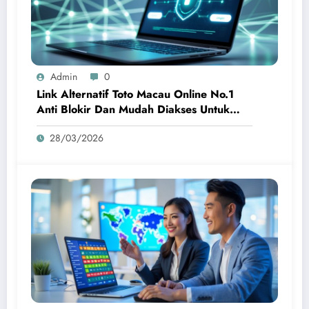
Admin
0
Link Alternatif Toto Macau Online No.1
Anti Blokir Dan Mudah Diakses Untuk
Pengalaman Bermain Optimal
28/03/2026