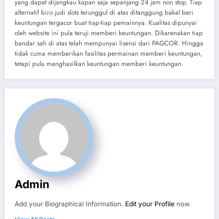
yang dapat dijangkau kapan saja sepanjang 24 jam non stop. Tiap
alternatif biro judi slots terunggul di atas ditanggung bakal beri
keuntungan tergacor buat tiap-tiap pemainnya. Kualitas dipunyai
oleh website ini pula teruji memberi keuntungan. Dikarenakan tiap
bandar sah di atas telah mempunyai lisensi dari PAGCOR. Hingga
tidak cuma memberikan fasilitas permainan memberi keuntungan,
tetapi pula menghasilkan keuntungan memberi keuntungan.
Admin
Add your Biographical Information.
Edit your Profile
now.