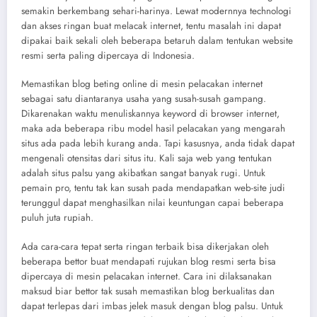
semakin berkembang sehari-harinya. Lewat modernnya technologi
dan akses ringan buat melacak internet, tentu masalah ini dapat
dipakai baik sekali oleh beberapa betaruh dalam tentukan website
resmi serta paling dipercaya di Indonesia.
Memastikan blog beting online di mesin pelacakan internet
sebagai satu diantaranya usaha yang susah-susah gampang.
Dikarenakan waktu menuliskannya keyword di browser internet,
maka ada beberapa ribu model hasil pelacakan yang mengarah
situs ada pada lebih kurang anda. Tapi kasusnya, anda tidak dapat
mengenali otensitas dari situs itu. Kali saja web yang tentukan
adalah situs palsu yang akibatkan sangat banyak rugi. Untuk
pemain pro, tentu tak kan susah pada mendapatkan web-site judi
terunggul dapat menghasilkan nilai keuntungan capai beberapa
puluh juta rupiah.
Ada cara-cara tepat serta ringan terbaik bisa dikerjakan oleh
beberapa bettor buat mendapati rujukan blog resmi serta bisa
dipercaya di mesin pelacakan internet. Cara ini dilaksanakan
maksud biar bettor tak susah memastikan blog berkualitas dan
dapat terlepas dari imbas jelek masuk dengan blog palsu. Untuk