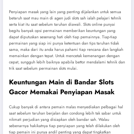
Penyiapan masak yang lain yang penting dijalankan untuk semua
betaruh saat mau main di agen judi slots sah ialah pelajari tehnik
serta kiat itu saat sebelum taruhan diawali. Slots online punyai
begitu banyak opsi permainan memberikan keuntungan yang
dapat diputuskan sesenang hati oleh tiap pemainnya. Tiap-tiap
permainan yang siap ini punya ketentuan dan tips taruhan tidak
sama, maka dari itu anda harus pahami tiap rencana dan langkah
memainkan dengan tepat. Untuk mencetak kemenangan dengan
cepat, sungguh lebih baiknya apabila bettor mendalami tehnik dan
trik saat sebelum permainan slots mulai.
Keuntungan Main di Bandar Slots
Gacor Memakai Penyiapan Masak
Cukup banyak di antara pemain malas menyediakan pelbagai hal
saat sebelum taruhan berjalan dan condong lebih tak sabar untuk
nikmati perjudian yang disiapkan oleh bandar sah. Walau
sebenarnya hakikatnya tiap penyiapan yang telah dilakukan oleh
tiap pemain ini punya andil penting yang dapat tingkatkan