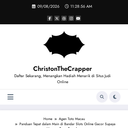
Skip
09/08/2026
11:28:57 AM
to
content
ChristonTheCrapper
Daftar Sekarang, Menangkan Hadiah Menarik di Situs Judi
Online
Home
Agen Toto Macau
Panduan Tepat dalam Main di Bandar Slots Online Gacor Supaya