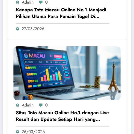
Admin
0
Kenapa Toto Macau Online No.1 Menjadi
Pilihan Utama Para Pemain Togel Di
Indonesia
27/03/2026
Admin
0
Situs Toto Macau Online No.1 dengan Live
Result dan Update Setiap Hari yang
Akurat
26/03/2026