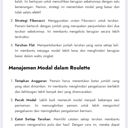
kalah. Ini bertujuan untuk memulihkan kerugian sebelumnya dengan satu
kemenangan. Namun, strategi ini memerlukan modal yang besar dan
tidak selalu efektif.
Strategi Fibonacci
: Menggunakan urutan Fibonacci untuk taruhan.
Pemain bertaruh dengan jumlah yang merupakan penjumlahan dari dua
taruhan sebelumnya. Ini membantu mengelola kerugian secara lebih
terstruktur.
Taruhan Flat
: Mempertahankan jumlah taruhan yang sama setiap kali.
Ini membantu menjaga modal lebih lama dan menghindari kerugian
besar dalam waktu singkat.
Manajemen Modal dalam Roulette
Tetapkan Anggaran
: Pemain harus menentukan batas jumlah uang
yang akan dimainkan. Ini membantu menghindari pengeluaran berlebih
dan kehilangan lebih banyak dari yang direncanakan.
Pecah Modal
: Lebih baik memecah modal menjadi beberapa sesi
permainan. Ini memungkinkan pemain untuk lebih mengontrol
pengeluaran dan meningkatkan pengalaman bermain.
Catat Setiap Taruhan
: Memiliki catatan setiap taruhan membantu
pemain menganalisis pola dan hasil. Dengan cara ini, mereka dapat