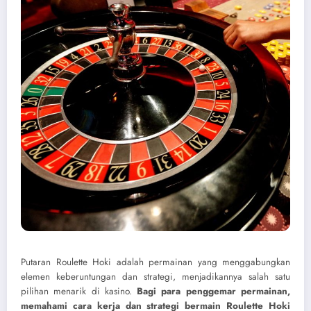
Putaran Roulette Hoki adalah permainan yang menggabungkan
elemen keberuntungan dan strategi, menjadikannya salah satu
pilihan menarik di kasino.
Bagi para penggemar permainan,
memahami cara kerja dan strategi bermain Roulette Hoki