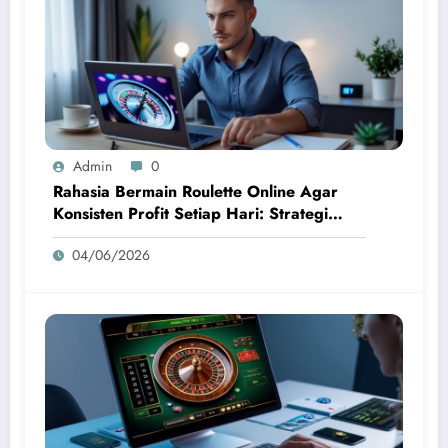
Admin
0
Rahasia Bermain Roulette Online Agar
Konsisten Profit Setiap Hari: Strategi
Sukses untuk Pemain Cerdas
04/06/2026