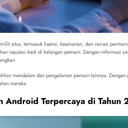
lih situs, termasuk lisensi, keamanan, dan variasi permaina
tkan reputasi baik di kalangan pemain. Dengan informasi y
angkan.
enelitian mendalam dan pengalaman pemain lainnya. Dengan
tuhan mereka.
an Android Terpercaya di Tahun