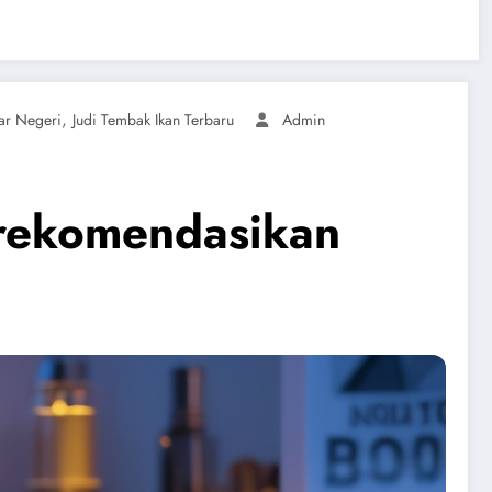
,
uar Negeri
Judi Tembak Ikan Terbaru
Admin
irekomendasikan