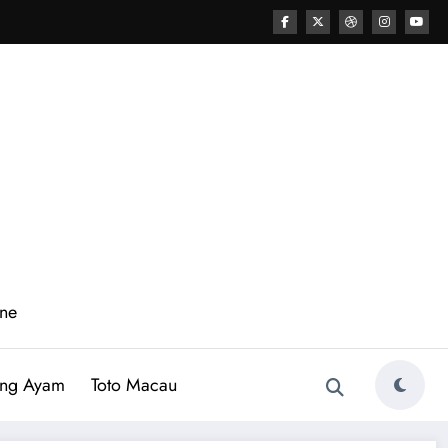
ine
ng Ayam
Toto Macau