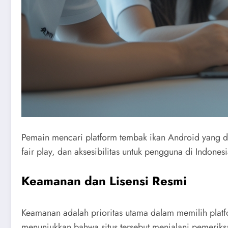
Pemain mencari platform tembak ikan Android yang dap
fair play, dan aksesibilitas untuk pengguna di Indon
Keamanan dan Lisensi Resmi
Keamanan adalah prioritas utama dalam memilih platform
menunjukkan bahwa situs tersebut menjalani pemeriks