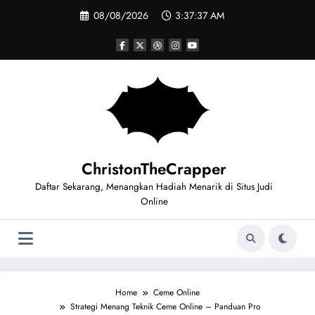
Skip
08/08/2026
3:37:37 AM
to
content
ChristonTheCrapper
Daftar Sekarang, Menangkan Hadiah Menarik di Situs Judi
Online
Home
Ceme Online
Strategi Menang Teknik Ceme Online – Panduan Pro