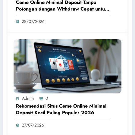
Ceme Online Minimal Deposit Tanpa
Potongan dengan Withdraw Cepat untuk
Pemain Cerdas
28/07/2026
Admin
0
Rekomendasi Situs Ceme Online Minimal
Deposit Kecil Paling Populer 2026
27/07/2026