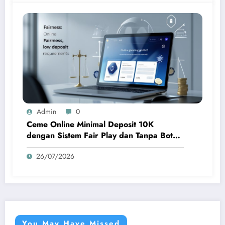
Admin
0
Ceme Online Minimal Deposit 10K
dengan Sistem Fair Play dan Tanpa Bot
untuk Pengalaman Bermain Optimal
26/07/2026
You May Have Missed