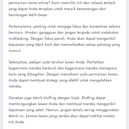
permainan ceme online? Kami memiliki trik dan rahasia terbaik
yang dapat Anda terapkan untuk meraih kemenangan dan
keuntungan lebih besar.
Pertama-tama, penting untuk menjaga fokus dan konsentrasi selama
bermain. Hindari gangguan dan jangan tergoda untuk melakukan
multitasking. Dengan fokus penuh, Anda akan dapat mengambil
keputusan yang lebih baik dan memanfaatkan setiap peluang yang
muncul.
Selanjutnya, pelajari pola taruhan lawan Anda. Perhatikan
bagaimana mereka bertaruh dan bagaimana mereka merespons
kartu yang dibagikan. Dengan memahami pola permainan lawan,
Anda dapat membuat strategi yang efektif untuk mengalahkan
mereka.
Gunakan juga teknik bluffing dengan bijak. Bluffing dapat
membingungkan lawan Anda dan membuat mereka mengambil
keputusan yang salah. Namun, jangan terlalu sering menggunakan
teknik ini, karena lawan yang cerdas akan dapat melihat melalui
trik Anda.