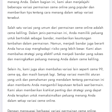
menang Anda. Dalam bagian ini, kami akan menjelajahi
beberapa variasi permainan ceme online yang populer dan
memberikan tips tentang cara menang dalam setiap variasi
tersebut.
Salah satu variasi yang umum dari permainan ceme online adalah
ceme keliling. Dalam jenis permainan ini, Anda memiliki peluang
untuk bertindak sebagai bandar, memberikan keuntungan
tambahan dalam permainan. Namun, menjadi bandar juga berarti
Anda harus siap menghadapi risiko yang lebih besar. Kami akan
membahas strategi yang efektif untuk menjadi bandar yang sukses
dan meningkatkan peluang menang Anda dalam ceme keliling.
Selain itu, kami juga akan membahas variasi lain seperti ceme 99,
ceme qq, dan masih banyak lagi. Setiap variasi memiliki aturan
yang unik dan pemahaman yang mendalam tentang permainan ini
akan membantu Anda mengambil keputusan terbaik saat bermain.
Kami akan memberikan kiat-kiat penting dan strategi yang dapat
Anda terapkan untuk memaksimalkan peluang menang Anda
dalam setiap variasi ceme online.
Dengan menguasai berbagai variasi permainan ceme online,