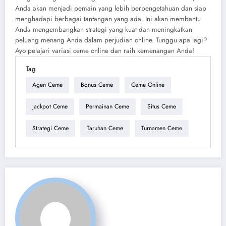
Anda akan menjadi pemain yang lebih berpengetahuan dan siap
menghadapi berbagai tantangan yang ada. Ini akan membantu
Anda mengembangkan strategi yang kuat dan meningkatkan
peluang menang Anda dalam perjudian online. Tunggu apa lagi?
Ayo pelajari variasi ceme online dan raih kemenangan Anda!
Tag
Agen Ceme
Bonus Ceme
Ceme Online
Jackpot Ceme
Permainan Ceme
Situs Ceme
Strategi Ceme
Taruhan Ceme
Turnamen Ceme