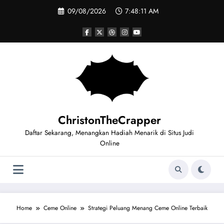
Skip
09/08/2026
7:48:11 AM
to
content
ChristonTheCrapper
Daftar Sekarang, Menangkan Hadiah Menarik di Situs Judi
Online
Home
Ceme Online
Strategi Peluang Menang Ceme Online Terbaik