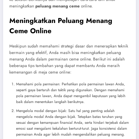
meningkatkan
peluang menang ceme
online.
Meningkatkan Peluang Menang
Ceme Online
Meskipun sudah memahami strategi dasar dan menerapkan teknik
bermain yang efektif, Anda masih bisa meningkatkan peluang
menang Anda dalam permainan ceme online. Berikut ini adalah
beberapa tips tambahan yang dapat membantu Anda meraih
kemenangan di meja ceme online:
Memahami pola permainan: Perhatikan pola permainan lawan Anda,
seperti gaya bertaruh dan taktik yang digunakan. Dengan memahami
pola permainan lawan, Anda dapat mengambil keputusan yang lebih
baik dalam menentukan langkah berikutnya.
Mengelola modal dengan bijak: Satu hal yang penting adalah
mengelola modal Anda dengan bijak. Tetapkan batas taruhan yang
sesuai dengan kemampuan finansial Anda, serta hindari terjebak dalam
emosi saat mengalami kekalahan berturut-turut. Jaga konsistensi dalam
permainan Anda agar lebih mudah mengendalikan peluang menang.