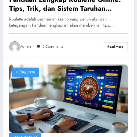
Tips, Trik, dan Sistem Taruhan
Terbaik untuk Menang
Roulette adalah permainan kasino yang penuh aksi dan
ketegangan. Panduan lengkap ini akan memberikan tips,…
Admin
0 Comments
Read More
01/06/2026
ROULETTE ONLINE