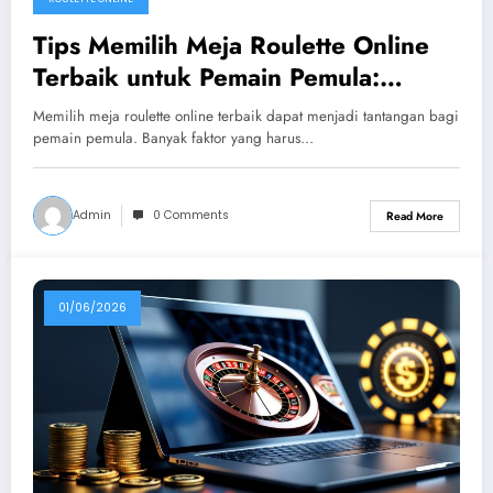
Tips Memilih Meja Roulette Online
Terbaik untuk Pemain Pemula:
Panduan Praktis dan Efektif
Memilih meja roulette online terbaik dapat menjadi tantangan bagi
pemain pemula. Banyak faktor yang harus…
Admin
0 Comments
Read More
01/06/2026