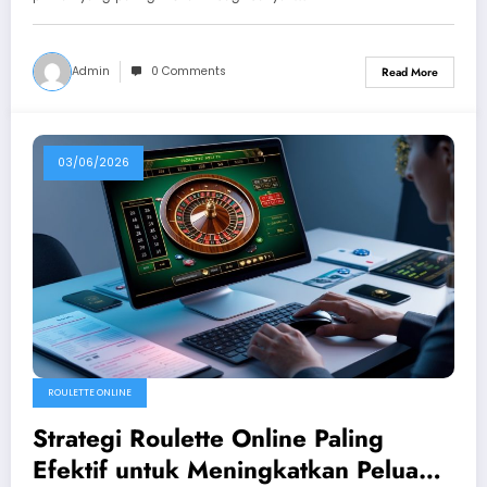
Admin
0 Comments
Read More
03/06/2026
ROULETTE ONLINE
Strategi Roulette Online Paling
Efektif untuk Meningkatkan Peluang