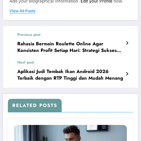
Add your Biographical Information.
Edit your Profile
now.
View All Posts
Previous post
Rahasia Bermain Roulette Online Agar
Konsisten Profit Setiap Hari: Strategi Sukses
untuk Pemain Cerdas
Next post
Aplikasi Judi Tembak Ikan Android 2026
Terbaik dengan RTP Tinggi dan Mudah Menang
RELATED POSTS