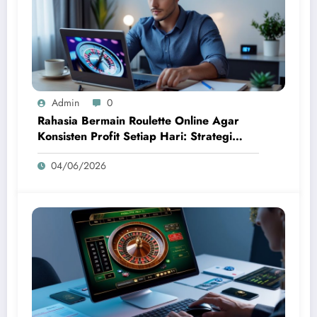
Admin
0
Rahasia Bermain Roulette Online Agar
Konsisten Profit Setiap Hari: Strategi
Sukses untuk Pemain Cerdas
04/06/2026