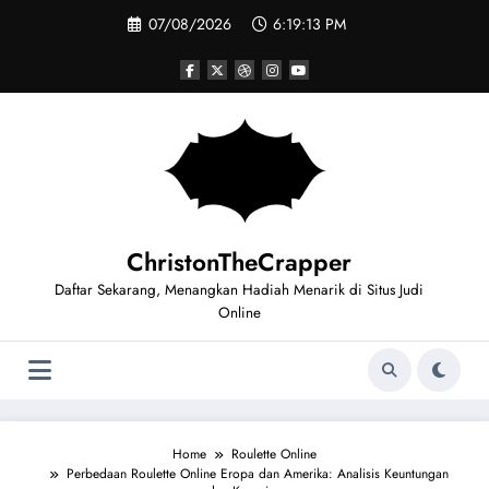
Skip
07/08/2026
6:19:14 PM
to
content
ChristonTheCrapper
Daftar Sekarang, Menangkan Hadiah Menarik di Situs Judi
Online
Home
Roulette Online
Perbedaan Roulette Online Eropa dan Amerika: Analisis Keuntungan