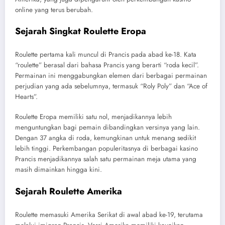
online yang terus berubah.
Sejarah Singkat Roulette Eropa
Roulette pertama kali muncul di Prancis pada abad ke-18. Kata
“roulette” berasal dari bahasa Prancis yang berarti “roda kecil”.
Permainan ini menggabungkan elemen dari berbagai permainan
perjudian yang ada sebelumnya, termasuk “Roly Poly” dan “Ace of
Hearts”.
Roulette Eropa memiliki satu nol, menjadikannya lebih
menguntungkan bagi pemain dibandingkan versinya yang lain.
Dengan 37 angka di roda, kemungkinan untuk menang sedikit
lebih tinggi. Perkembangan populeritasnya di berbagai kasino
Prancis menjadikannya salah satu permainan meja utama yang
masih dimainkan hingga kini.
Sejarah Roulette Amerika
Roulette memasuki Amerika Serikat di awal abad ke-19, terutama