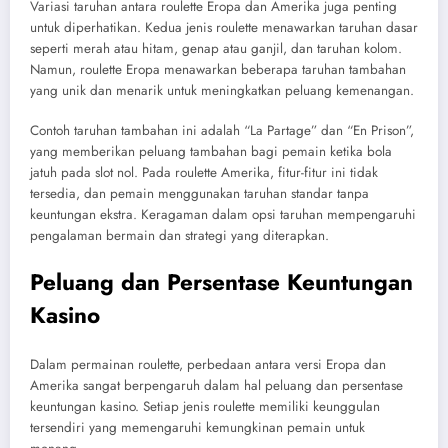
Variasi taruhan antara roulette Eropa dan Amerika juga penting
untuk diperhatikan. Kedua jenis roulette menawarkan taruhan dasar
seperti merah atau hitam, genap atau ganjil, dan taruhan kolom.
Namun, roulette Eropa menawarkan beberapa taruhan tambahan
yang unik dan menarik untuk meningkatkan peluang kemenangan.
Contoh taruhan tambahan ini adalah “La Partage” dan “En Prison”,
yang memberikan peluang tambahan bagi pemain ketika bola
jatuh pada slot nol. Pada roulette Amerika, fitur-fitur ini tidak
tersedia, dan pemain menggunakan taruhan standar tanpa
keuntungan ekstra. Keragaman dalam opsi taruhan mempengaruhi
pengalaman bermain dan strategi yang diterapkan.
Peluang dan Persentase Keuntungan
Kasino
Dalam permainan roulette, perbedaan antara versi Eropa dan
Amerika sangat berpengaruh dalam hal peluang dan persentase
keuntungan kasino. Setiap jenis roulette memiliki keunggulan
tersendiri yang memengaruhi kemungkinan pemain untuk