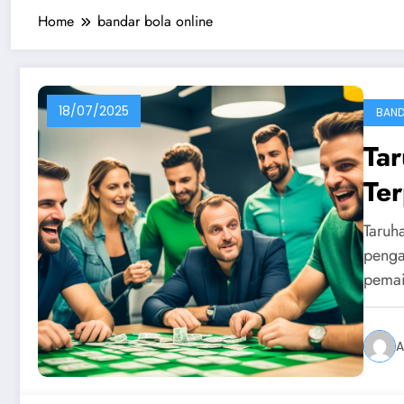
Home
bandar bola online
18/07/2025
BAND
Ta
Te
Te
Taruh
In
penga
pema
A