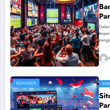
Ban
Pa
de
Dalam
terpe
peng
A
05/04/2025
BAND
Sit
Pa