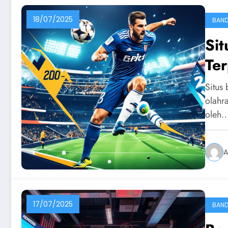
18/07/2025
BAND
Sit
Te
Te
Situs
olahr
oleh
A
17/07/2025
BAND