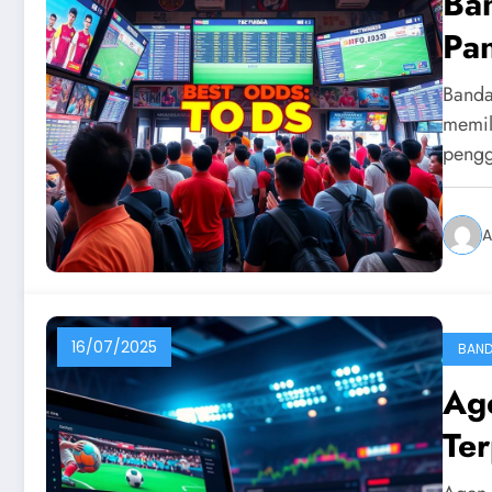
Ban
Pan
On
Banda
memil
peng
A
16/07/2025
BAND
Ag
Te
Ce