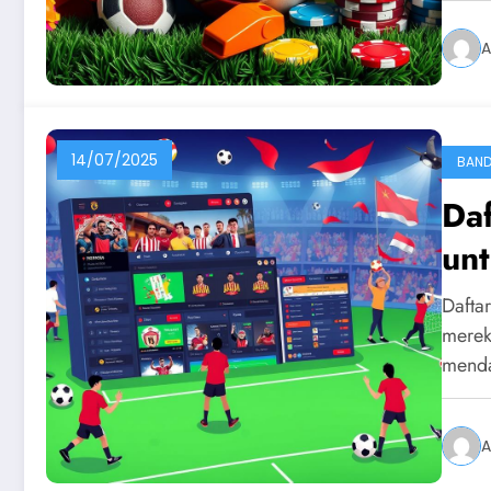
A
14/07/2025
BAND
Daf
un
Me
Dafta
merek
mend
A