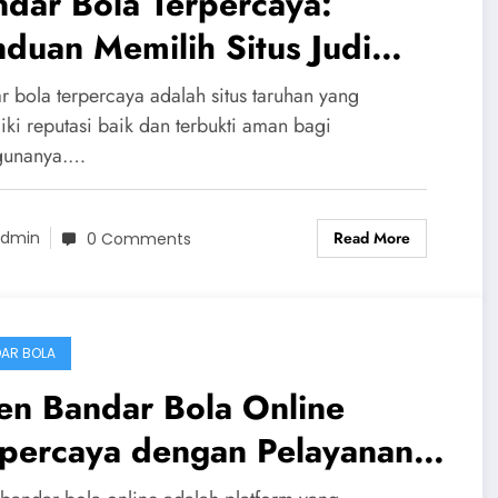
dar Bola Terpercaya:
duan Memilih Situs Judi
line Aman dan Terbaik
r bola terpercaya adalah situs taruhan yang
iki reputasi baik dan terbukti aman bagi
gunanya.…
Read More
dmin
0 Comments
AR BOLA
en Bandar Bola Online
rpercaya dengan Pelayanan
pat dan Aman