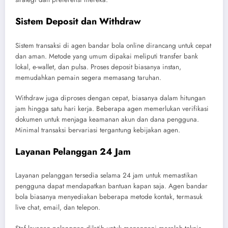
Sistem Deposit dan Withdraw
Sistem transaksi di agen bandar bola online dirancang untuk cepat
dan aman. Metode yang umum dipakai meliputi transfer bank
lokal, e-wallet, dan pulsa. Proses deposit biasanya instan,
memudahkan pemain segera memasang taruhan.
Withdraw juga diproses dengan cepat, biasanya dalam hitungan
jam hingga satu hari kerja. Beberapa agen memerlukan verifikasi
dokumen untuk menjaga keamanan akun dan dana pengguna.
Minimal transaksi bervariasi tergantung kebijakan agen.
Layanan Pelanggan 24 Jam
Layanan pelanggan tersedia selama 24 jam untuk memastikan
pengguna dapat mendapatkan bantuan kapan saja. Agen bandar
bola biasanya menyediakan beberapa metode kontak, termasuk
live chat, email, dan telepon.