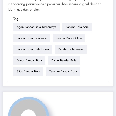
mendorong pertumbuhan pasar taruhan secara digital dengan
lebih luas dan efisien.
Tag
Agen Bandar Bola Terpercaya
Bandar Bola Asia
Bandar Bola Indonesia
Bandar Bola Online
Bandar Bola Piala Dunia
Bandar Bola Resmi
Bonus Bandar Bola
Daftar Bandar Bola
Situs Bandar Bola
Taruhan Bandar Bola