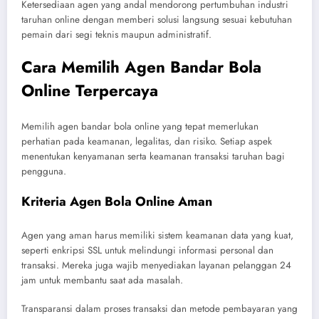
Ketersediaan agen yang andal mendorong pertumbuhan industri
taruhan online dengan memberi solusi langsung sesuai kebutuhan
pemain dari segi teknis maupun administratif.
Cara Memilih Agen Bandar Bola
Online Terpercaya
Memilih agen bandar bola online yang tepat memerlukan
perhatian pada keamanan, legalitas, dan risiko. Setiap aspek
menentukan kenyamanan serta keamanan transaksi taruhan bagi
pengguna.
Kriteria Agen Bola Online Aman
Agen yang aman harus memiliki sistem keamanan data yang kuat,
seperti enkripsi SSL untuk melindungi informasi personal dan
transaksi. Mereka juga wajib menyediakan layanan pelanggan 24
jam untuk membantu saat ada masalah.
Transparansi dalam proses transaksi dan metode pembayaran yang