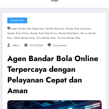
Aman
Bandar Bola
,
,
,
Agen Bandar Bola Terpercaya
Bandar Bola Asia
Bandar Bola Indonesia
,
,
,
Bandar Bola Online
Bandar Bola Piala Dunia
Bandar Bola Resmi
Bonus Bandar
,
,
,
Bola
Daftar Bandar Bola
Situs Bandar Bola
Taruhan Bandar Bola
Admin
16/07/2025
0 Comments
Agen Bandar Bola Online
Terpercaya dengan
Pelayanan Cepat dan
Aman