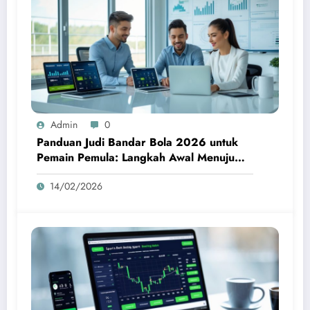
Admin
0
Panduan Judi Bandar Bola 2026 untuk
Pemain Pemula: Langkah Awal Menuju
Sukses
14/02/2026