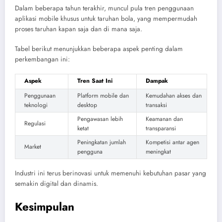
Dalam beberapa tahun terakhir, muncul pula tren penggunaan
aplikasi mobile khusus untuk taruhan bola, yang mempermudah
proses taruhan kapan saja dan di mana saja.
Tabel berikut menunjukkan beberapa aspek penting dalam
perkembangan ini:
Aspek
Tren Saat Ini
Dampak
Penggunaan
Platform mobile dan
Kemudahan akses dan
teknologi
desktop
transaksi
Pengawasan lebih
Keamanan dan
Regulasi
ketat
transparansi
Peningkatan jumlah
Kompetisi antar agen
Market
pengguna
meningkat
Industri ini terus berinovasi untuk memenuhi kebutuhan pasar yang
semakin digital dan dinamis.
Kesimpulan