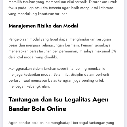
memilih taruhan yang memberikan nilai terbaik. Disarankan untuk
fokus pada liga atau tim tertentu agar lebih menguasai informasi
yang mendukung keputusan taruhan.
Manajemen Risiko dan Modal
Pengelolaan modal yang tepat dapat menghindarkan kerugian
besar dan menjaga kelangsungan bermain. Pemain sebaiknya
menetapkan batas taruhan per permainan, misalnya maksimal 5%
dari total modal yang dimiliki.
Menggunakan sistem taruhan seperti flat betting membantu
menjaga kestabilan modal. Selain itu, disiplin dalam berhenti
bertaruh saat mencapai batas kerugian juga penting untuk
mencegah kebangkrutan.
Tantangan dan Isu Legalitas Agen
Bandar Bola Online
Agen bandar bola online menghadapi berbagai tantangan yang