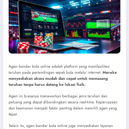
Agen bandar bola online adalah platform yang memfasilitasi
taruhan pada pertandingan sepak bola melalui internet.
Mereka
menyediakan akses mudah dan cepat untuk memasang
taruhan tanpa harus datang ke lokasi fisik.
Agen ini biasanya menawarkan berbagai jenis taruhan dan
peluang yang dapat dibandingkan secara real-time. Kepercayaan
dan keamanan menjadi faktor penting dalam memilih agen yang
tepat.
Selain itu, agen bandar bola online juga menyediakan layanan