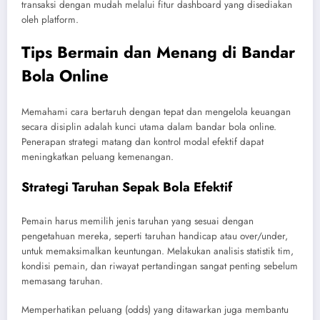
transaksi dengan mudah melalui fitur dashboard yang disediakan
oleh platform.
Tips Bermain dan Menang di Bandar
Bola Online
Memahami cara bertaruh dengan tepat dan mengelola keuangan
secara disiplin adalah kunci utama dalam bandar bola online.
Penerapan strategi matang dan kontrol modal efektif dapat
meningkatkan peluang kemenangan.
Strategi Taruhan Sepak Bola Efektif
Pemain harus memilih jenis taruhan yang sesuai dengan
pengetahuan mereka, seperti taruhan handicap atau over/under,
untuk memaksimalkan keuntungan. Melakukan analisis statistik tim,
kondisi pemain, dan riwayat pertandingan sangat penting sebelum
memasang taruhan.
Memperhatikan peluang (odds) yang ditawarkan juga membantu