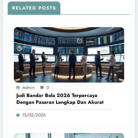
RELATED POSTS
Admin
0
Judi Bandar Bola 2026 Terpercaya
Dengan Pasaran Lengkap Dan Akurat
15/02/2026