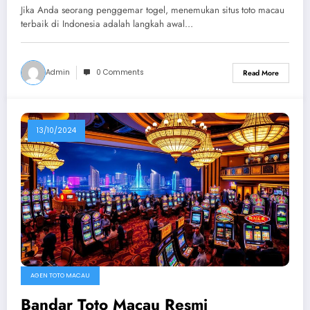
Jika Anda seorang penggemar togel, menemukan situs toto macau
terbaik di Indonesia adalah langkah awal…
Admin
0 Comments
Read More
13/10/2024
AGEN TOTO MACAU
Bandar Toto Macau Resmi