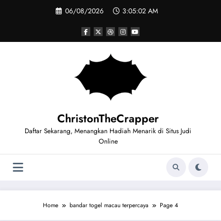
Skip
06/08/2026
3:05:02 AM
to
content
ChristonTheCrapper
Daftar Sekarang, Menangkan Hadiah Menarik di Situs Judi
Online
Home
bandar togel macau terpercaya
Page 4