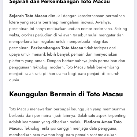
Sejarah dan Perkembangan Toto Macau
Sejarah Toto Macau
dimulai dengan kesederhanaan permainan
lotere yang secara bertahap mengalami inovasi. Awalnya,
permainan ini hanya melibatkan undian nomor sederhana. Seiring
waktu, otoritas perjudian di wilayah tersebut mulai mengatur dan
memperkenalkan regulasi untuk memperbaiki integritas
permainan.
Perkembangan Toto Macau
tidak terlepas dari
upaya untuk menarik lebih banyak pemain dan menyediakan
platform yang aman. Dengan bertambahnya jenis permainan dan
penggunaan teknologi modern, Toto Macau telah berkembang
menjadi salah satu pilihan utama bagi para penjudi di seluruh
dunia.
Keunggulan Bermain di Toto Macau
Toto Macau menawarkan berbagai keunggulan yang membuatnya
berbeda dari permainan judi lainnya. Salah satu aspek terpenting
adalah keamanan yang diberikan melalui
Platform Aman Toto
Macau
. Teknologi enkripsi canggih menjaga data pengguna,
memberikan rasa nyaman bagi para pemain saat melakukan