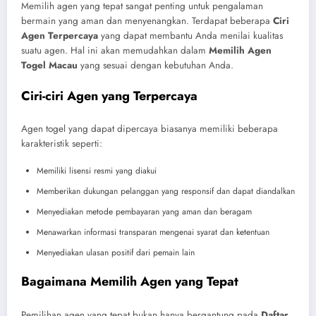
Memilih agen yang tepat sangat penting untuk pengalaman
bermain yang aman dan menyenangkan. Terdapat beberapa
Ciri
Agen Terpercaya
yang dapat membantu Anda menilai kualitas
suatu agen. Hal ini akan memudahkan dalam
Memilih Agen
Togel Macau
yang sesuai dengan kebutuhan Anda.
Ciri-ciri Agen yang Terpercaya
Agen togel yang dapat dipercaya biasanya memiliki beberapa
karakteristik seperti:
Memiliki lisensi resmi yang diakui
Memberikan dukungan pelanggan yang responsif dan dapat diandalkan
Menyediakan metode pembayaran yang aman dan beragam
Menawarkan informasi transparan mengenai syarat dan ketentuan
Menyediakan ulasan positif dari pemain lain
Bagaimana Memilih Agen yang Tepat
Pemilihan agen yang tepat bukan hanya bergantung pada
Daftar