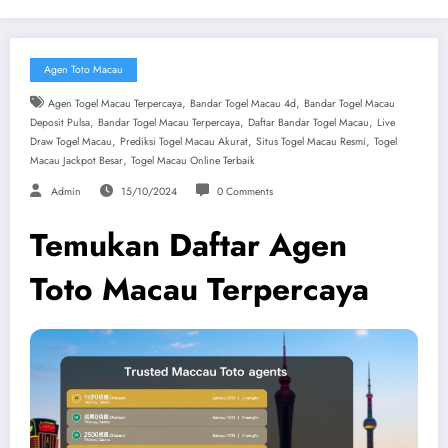
Agen Toto Macau
,
,
Agen Togel Macau Terpercaya
Bandar Togel Macau 4d
Bandar Togel Macau
,
,
,
Deposit Pulsa
Bandar Togel Macau Terpercaya
Daftar Bandar Togel Macau
Live
,
,
,
Draw Togel Macau
Prediksi Togel Macau Akurat
Situs Togel Macau Resmi
Togel
,
Macau Jackpot Besar
Togel Macau Online Terbaik
Admin
15/10/2024
0 Comments
Temukan Daftar Agen
Toto Macau Terpercaya