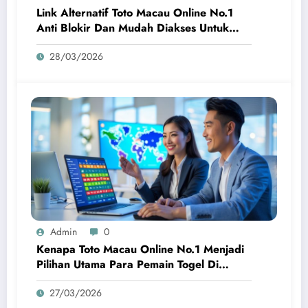
Link Alternatif Toto Macau Online No.1
Anti Blokir Dan Mudah Diakses Untuk
Pengalaman Bermain Optimal
28/03/2026
Admin
0
Kenapa Toto Macau Online No.1 Menjadi
Pilihan Utama Para Pemain Togel Di
Indonesia
27/03/2026