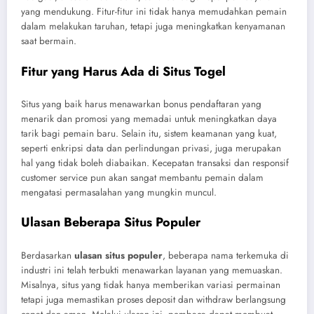
yang mendukung. Fitur-fitur ini tidak hanya memudahkan pemain
dalam melakukan taruhan, tetapi juga meningkatkan kenyamanan
saat bermain.
Fitur yang Harus Ada di Situs Togel
Situs yang baik harus menawarkan bonus pendaftaran yang
menarik dan promosi yang memadai untuk meningkatkan daya
tarik bagi pemain baru. Selain itu, sistem keamanan yang kuat,
seperti enkripsi data dan perlindungan privasi, juga merupakan
hal yang tidak boleh diabaikan. Kecepatan transaksi dan responsif
customer service pun akan sangat membantu pemain dalam
mengatasi permasalahan yang mungkin muncul.
Ulasan Beberapa Situs Populer
Berdasarkan
ulasan situs populer
, beberapa nama terkemuka di
industri ini telah terbukti menawarkan layanan yang memuaskan.
Misalnya, situs yang tidak hanya memberikan variasi permainan
tetapi juga memastikan proses deposit dan withdraw berlangsung