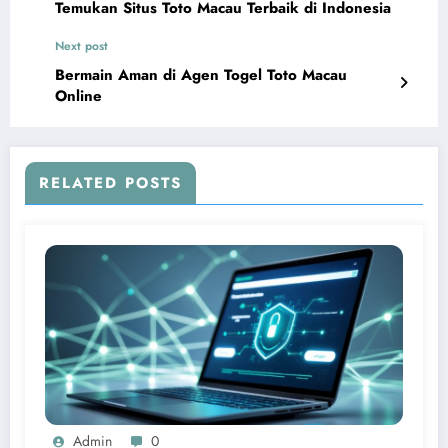
Temukan Situs Toto Macau Terbaik di Indonesia
Next post
Bermain Aman di Agen Togel Toto Macau
Online
RELATED POSTS
Admin
0