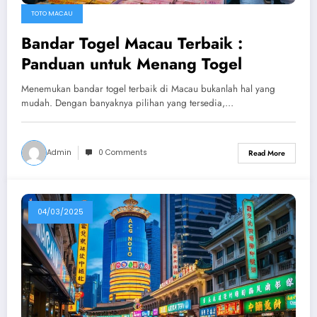
TOTO MACAU
Bandar Togel Macau Terbaik :
Panduan untuk Menang Togel
Menemukan bandar togel terbaik di Macau bukanlah hal yang
mudah. Dengan banyaknya pilihan yang tersedia,…
Admin
0 Comments
Read More
04/03/2025