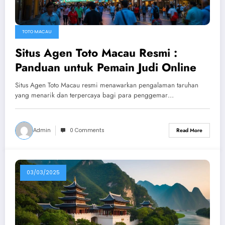
TOTO MACAU
Situs Agen Toto Macau Resmi :
Panduan untuk Pemain Judi Online
Situs Agen Toto Macau resmi menawarkan pengalaman taruhan
yang menarik dan terpercaya bagi para penggemar…
Admin
0 Comments
Read More
03/03/2025