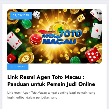
09/03/2025
TOTO MACAU
Link Resmi Agen Toto Macau :
Panduan untuk Pemain Judi Online
Link resmi Agen Toto Macau sangat penting bagi pemain yang
ingin terlibat dalam perjudian yang…