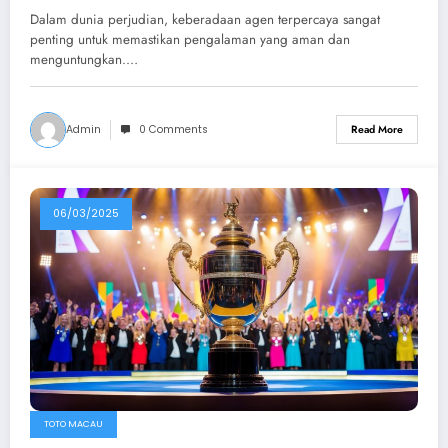
Dalam dunia perjudian, keberadaan agen terpercaya sangat
penting untuk memastikan pengalaman yang aman dan
menguntungkan.…
Admin
0 Comments
Read More
06/03/2025
TOTO MACAU