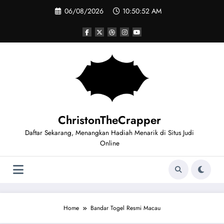
Skip
06/08/2026
10:50:53 AM
to
content
ChristonTheCrapper
Daftar Sekarang, Menangkan Hadiah Menarik di Situs Judi
Online
Home
Bandar Togel Resmi Macau