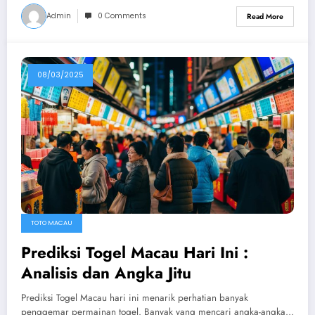
Admin
0 Comments
Read More
08/03/2025
TOTO MACAU
Prediksi Togel Macau Hari Ini :
Analisis dan Angka Jitu
Prediksi Togel Macau hari ini menarik perhatian banyak
penggemar permainan togel. Banyak yang mencari angka-angka…