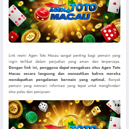
Link resmi Agen Toto Macau sangat penting bagi pemain yang
ingin terlibat dalam perjudian yang aman dan terpercaya.
Dengan link ini, pengguna dapat mengakses situs Agen Toto
Macau secara langsung dan memastikan bahwa mereka
mendapatkan pengalaman bermain yang optimal.
Banyak
pemain yang mencari informasi yang tepat untuk menghindari
situs palsu dan penipuan.