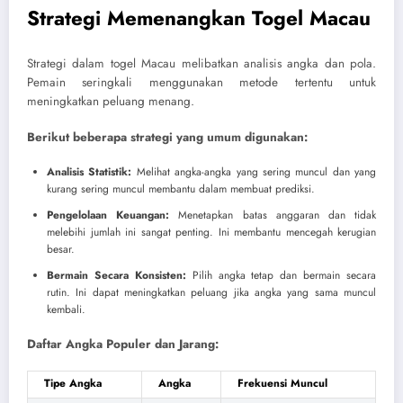
Strategi Memenangkan Togel Macau
Strategi dalam togel Macau melibatkan analisis angka dan pola.
Pemain seringkali menggunakan metode tertentu untuk
meningkatkan peluang menang.
Berikut beberapa strategi yang umum digunakan:
Analisis Statistik:
Melihat angka-angka yang sering muncul dan yang
kurang sering muncul membantu dalam membuat prediksi.
Pengelolaan Keuangan:
Menetapkan batas anggaran dan tidak
melebihi jumlah ini sangat penting. Ini membantu mencegah kerugian
besar.
Bermain Secara Konsisten:
Pilih angka tetap dan bermain secara
rutin. Ini dapat meningkatkan peluang jika angka yang sama muncul
kembali.
Daftar Angka Populer dan Jarang:
Tipe Angka
Angka
Frekuensi Muncul