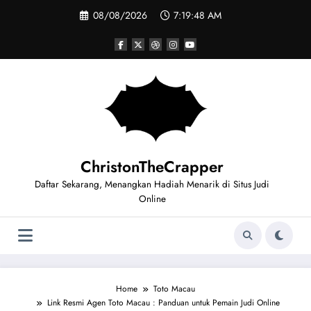
Skip
08/08/2026
7:19:48 AM
to
content
ChristonTheCrapper
Daftar Sekarang, Menangkan Hadiah Menarik di Situs Judi
Online
Home
Toto Macau
Link Resmi Agen Toto Macau : Panduan untuk Pemain Judi Online