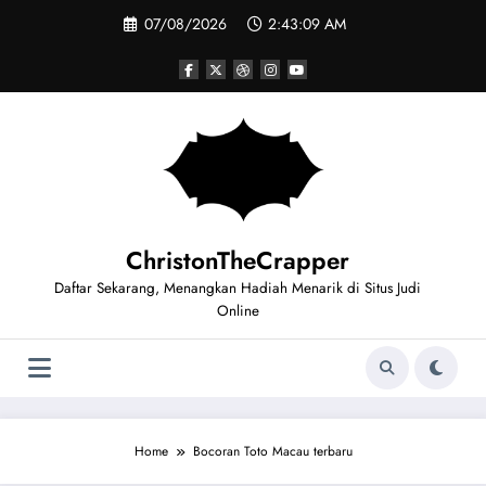
Skip
07/08/2026
2:43:10 AM
to
content
ChristonTheCrapper
Daftar Sekarang, Menangkan Hadiah Menarik di Situs Judi
Online
Home
Bocoran Toto Macau terbaru