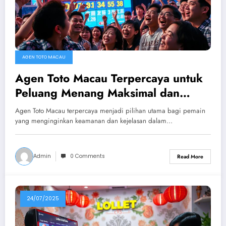
AGEN TOTO MACAU
Agen Toto Macau Terpercaya untuk
Peluang Menang Maksimal dan
Keamanan Transaksi
Agen Toto Macau terpercaya menjadi pilihan utama bagi pemain
yang menginginkan keamanan dan kejelasan dalam…
Admin
0 Comments
Read More
24/07/2025