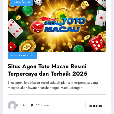
23/07/2025
AGEN TOTO MACAU
Situs Agen Toto Macau Resmi
Terpercaya dan Terbaik 2025
Situs agen Toto Macau resmi adalah platform terpercaya yang
menyediakan layanan taruhan togel Macau dengan…
Admin
0 Comments
Read More