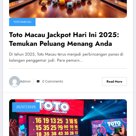
TOTO MACAU
Toto Macau Jackpot Hari Ini 2025:
Temukan Peluang Menang Anda
Di tahun 2025, Toto Macau terus menjadi perbincangan panas di
kalangan penggemar judi. Para pemain…
Admin
0 Comments
Read More
25/07/2025