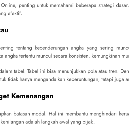
Online, penting untuk memahami beberapa strategi dasar
ng efektif.
cau
nting tentang kecenderungan angka yang sering muncu
a angka tertentu muncul secara konsisten, kemungkinan munc
alam tabel. Tabel ini bisa menunjukkan pola atau tren. D
ntuk tidak hanya mengandalkan keberuntungan, tetapi juga an
rget Kemenangan
apkan batasan modal. Hal ini membantu menghindari keru
kehilangan adalah langkah awal yang bijak.