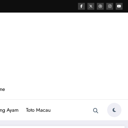
ine
ng Ayam
Toto Macau