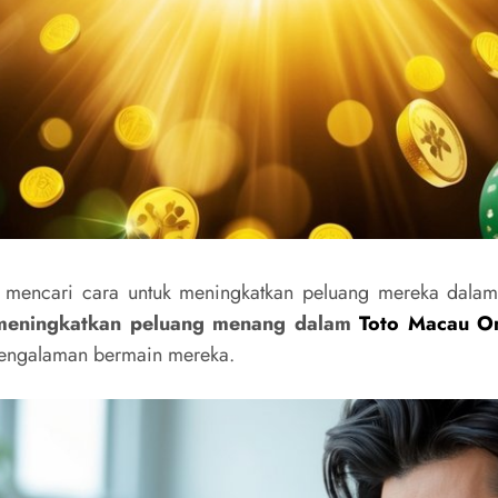
g mencari cara untuk meningkatkan peluang mereka dal
at meningkatkan peluang menang dalam
Toto Macau On
engalaman bermain mereka.