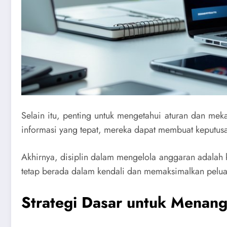
Selain itu, penting untuk mengetahui aturan dan me
informasi yang tepat, mereka dapat membuat keputusa
Akhirnya, disiplin dalam mengelola anggaran adalah 
tetap berada dalam kendali dan memaksimalkan pelu
Strategi Dasar untuk Menang