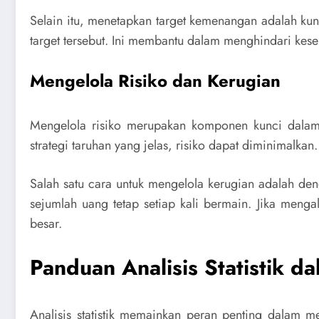
Selain itu, menetapkan target kemenangan adalah ku
target tersebut. Ini membantu dalam menghindari kese
Mengelola Risiko dan Kerugian
Mengelola risiko merupakan komponen kunci dalam
strategi taruhan yang jelas, risiko dapat diminimalkan.
Salah satu cara untuk mengelola kerugian adalah d
sejumlah uang tetap setiap kali bermain. Jika meng
besar.
Panduan Analisis Statistik d
Analisis statistik memainkan peran penting dalam