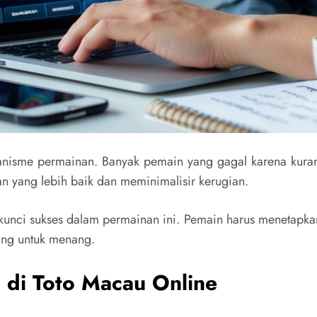
kanisme permainan. Banyak pemain yang gagal karena kura
n yang lebih baik dan meminimalisir kerugian.
kunci sukses dalam permainan ini. Pemain harus menetapkan
ang untuk menang.
 di Toto Macau Online