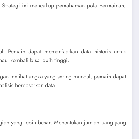
. Strategi ini mencakup pemahaman pola permainan,
l. Pemain dapat memanfaatkan data historis untuk
ul kembali bisa lebih tinggi.
engan melihat angka yang sering muncul, pemain dapat
alisis berdasarkan data.
gian yang lebih besar. Menentukan jumlah uang yang