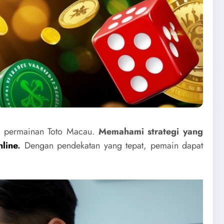
am permainan Toto Macau.
Memahami strategi yang
line
.
Dengan pendekatan yang tepat, pemain dapat