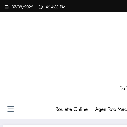
Skip
07/08/2026
4:14:40 PM
to
content
Daf
Roulette Online
Agen Toto Ma