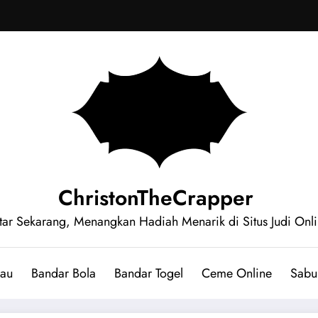
ChristonTheCrapper
tar Sekarang, Menangkan Hadiah Menarik di Situs Judi Onl
cau
Bandar Bola
Bandar Togel
Ceme Online
Sabu