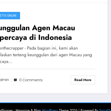
ETTE ONLINE
unggulan Agen Macau
percaya di Indonesia
tonthecrapper - Pada bagian ini, kami akan
laskan tentang keunggulan dari agen Macau yang
rcaya…
Read More
dmin
0 Comments
Blogger - Magazine & Blog
WordPress
Theme 2026 | Powered By
SpiceT