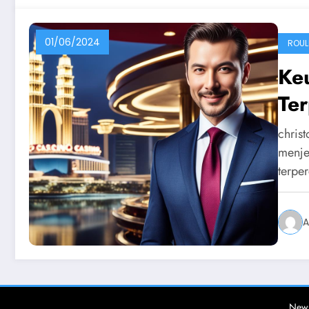
01/06/2024
ROUL
Ke
Ter
chris
menje
terpe
A
News