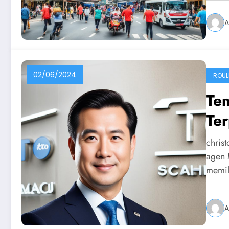
A
02/06/2024
ROUL
Te
Ter
chris
agen 
memil
A