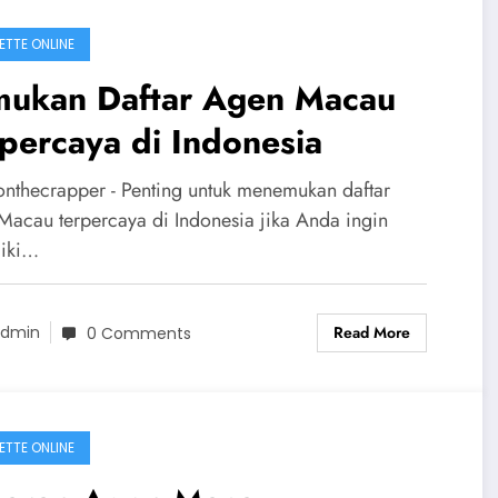
ETTE ONLINE
mukan Daftar Agen Macau
percaya di Indonesia
tonthecrapper - Penting untuk menemukan daftar
Macau terpercaya di Indonesia jika Anda ingin
iki…
Read More
dmin
0 Comments
ETTE ONLINE