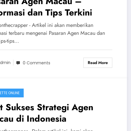
saran Agen Macau –
ormasi dan Tips Terkini
tonthecrapper - Artikel ini akan memberikan
masi terbaru mengenai Pasaran Agen Macau dan
ips-tips…
Read More
dmin
0 Comments
ETTE ONLINE
t Sukses Strategi Agen
cau di Indonesia