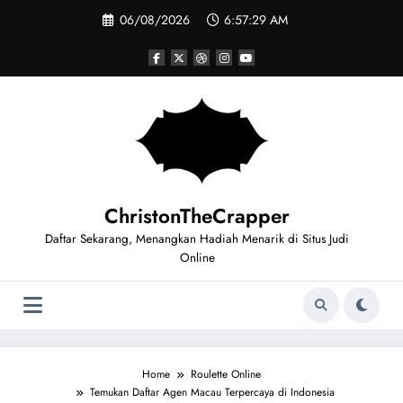
Skip
06/08/2026
6:57:30 AM
to
content
ChristonTheCrapper
Daftar Sekarang, Menangkan Hadiah Menarik di Situs Judi
Online
Home
Roulette Online
Temukan Daftar Agen Macau Terpercaya di Indonesia