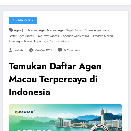
Roulette Online
,
,
,
,
Agen Judi Macau
Agen Macau
Agen Togel Macau
Bonus Agen Macau
,
,
,
,
Daftar Agen Macau
Live Draw Macau
Panduan Agen Macau
Pasaran Macau
,
Situs Agen Macau Terpercaya
Taruhan Macau
Admin
06/06/2024
0 Comments
Temukan Daftar Agen
Macau Terpercaya di
Indonesia