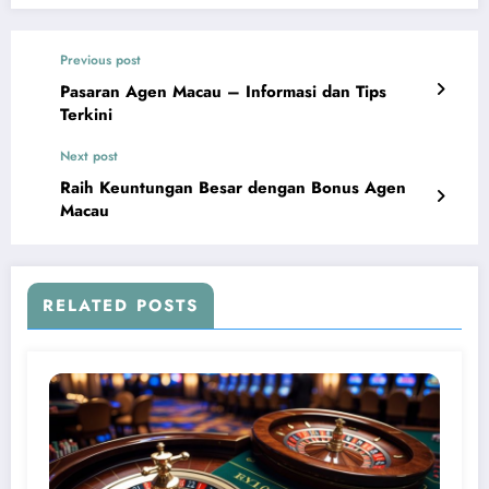
Previous post
Pasaran Agen Macau – Informasi dan Tips
Terkini
Next post
Raih Keuntungan Besar dengan Bonus Agen
Macau
RELATED POSTS