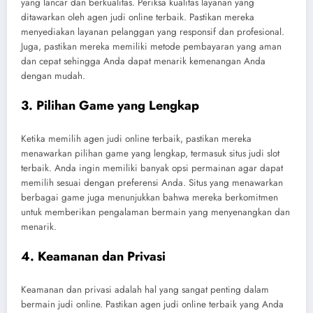
yang lancar dan berkualitas. Periksa kualitas layanan yang
ditawarkan oleh agen judi online terbaik. Pastikan mereka
menyediakan layanan pelanggan yang responsif dan profesional.
Juga, pastikan mereka memiliki metode pembayaran yang aman
dan cepat sehingga Anda dapat menarik kemenangan Anda
dengan mudah.
3. Pilihan Game yang Lengkap
Ketika memilih agen judi online terbaik, pastikan mereka
menawarkan pilihan game yang lengkap, termasuk situs judi slot
terbaik. Anda ingin memiliki banyak opsi permainan agar dapat
memilih sesuai dengan preferensi Anda. Situs yang menawarkan
berbagai game juga menunjukkan bahwa mereka berkomitmen
untuk memberikan pengalaman bermain yang menyenangkan dan
menarik.
4. Keamanan dan Privasi
Keamanan dan privasi adalah hal yang sangat penting dalam
bermain judi online. Pastikan agen judi online terbaik yang Anda