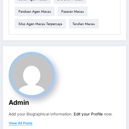
Panduan Agen Macau
Pasaran Macau
Situs Agen Macau Terpercaya
Taruhan Macau
Admin
Add your Biographical Information.
Edit your Profile
now.
View All Posts