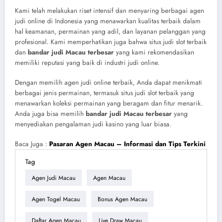
Kami telah melakukan riset intensif dan menyaring berbagai agen
judi online di Indonesia yang menawarkan kualitas terbaik dalam
hal keamanan, permainan yang adil, dan layanan pelanggan yang
profesional. Kami memperhatikan juga bahwa situs judi slot terbaik
dan
bandar judi Macau terbesar
yang kami rekomendasikan
memiliki reputasi yang baik di industri judi online.
Dengan memilih agen judi online terbaik, Anda dapat menikmati
berbagai jenis permainan, termasuk situs judi slot terbaik yang
menawarkan koleksi permainan yang beragam dan fitur menarik.
Anda juga bisa memilih
bandar judi Macau terbesar
yang
menyediakan pengalaman judi kasino yang luar biasa.
Baca Juga :
Pasaran Agen Macau – Informasi dan Tips Terkini
Tag
Agen Judi Macau
Agen Macau
Agen Togel Macau
Bonus Agen Macau
Daftar Agen Macau
Live Draw Macau