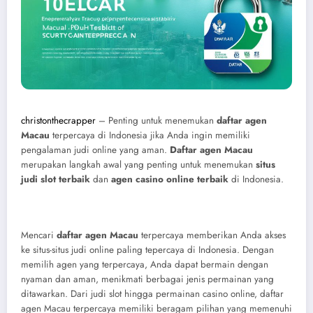
christonthecrapper
– Penting untuk menemukan
daftar agen
Macau
terpercaya di Indonesia jika Anda ingin memiliki
pengalaman judi online yang aman.
Daftar agen Macau
merupakan langkah awal yang penting untuk menemukan
situs
judi slot terbaik
dan
agen casino online terbaik
di Indonesia.
Mencari
daftar agen Macau
terpercaya memberikan Anda akses
ke situs-situs judi online paling tepercaya di Indonesia. Dengan
memilih agen yang terpercaya, Anda dapat bermain dengan
nyaman dan aman, menikmati berbagai jenis permainan yang
ditawarkan. Dari judi slot hingga permainan casino online, daftar
agen Macau terpercaya memiliki beragam pilihan yang memenuhi