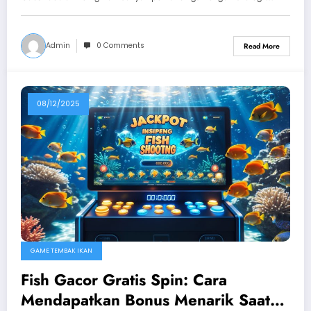
Admin
0 Comments
Read More
08/12/2025
GAME TEMBAK IKAN
Fish Gacor Gratis Spin: Cara
Mendapatkan Bonus Menarik Saat