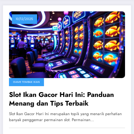
10/12/2025
GAME TEMBAK IKAN
Slot Ikan Gacor Hari Ini: Panduan
Menang dan Tips Terbaik
Slot Ikan Gacor Hari Ini merupakan topik yang menarik perhatian
banyak penggemar permainan slot. Permainan…