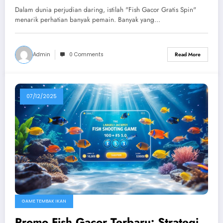
Bermain Slot
Dalam dunia perjudian daring, istilah "Fish Gacor Gratis Spin"
menarik perhatian banyak pemain. Banyak yang…
Admin
0 Comments
Read More
07/12/2025
GAME TEMBAK IKAN
Promo Fish Gacor Terbaru: Strategi