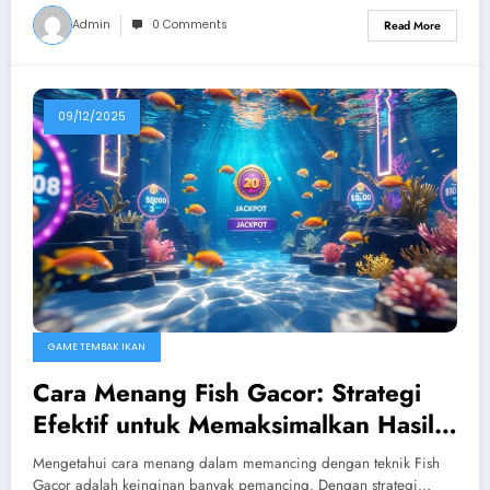
Admin
0 Comments
Read More
09/12/2025
GAME TEMBAK IKAN
Cara Menang Fish Gacor: Strategi
Efektif untuk Memaksimalkan Hasil
Memancing
Mengetahui cara menang dalam memancing dengan teknik Fish
Gacor adalah keinginan banyak pemancing. Dengan strategi…