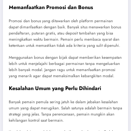
Memanfaatkan Promosi dan Bonus
Promosi dan bonus yang ditawarkan oleh platform permainan
dapat dimanfaatkan dengan baik. Banyak situs menawarkan bonus
pendaftaran, putaran gratis, atau deposit tambahan yang bisa
meningkatkan waktu bermain. Pemain perlu membaca syarat dan
ketentuan untuk memastikan tidak ada kriteria yang sulit dipenuhi.
Menggunakan bonus dengan bijak dapat memberikan kesempatan
lebih untuk menjelajahi berbagai permainan tanpa mengeluarkan
lebih banyak modal. Jangan ragu untuk memanfaatkan promosi
yang menarik agar dapat memaksimalkan kebangkitan modal.
Kesalahan Umum yang Perlu Dihindari
Banyak pemain pemula sering jatuh ke dalam jebakan kesalahan
umum yang dapat merugikan. Salah satunya adalah bermain tanpa
strategi yang jelas. Tanpa perencanaan, pemain mungkin akan
kehilangan kontrol saat bermain.