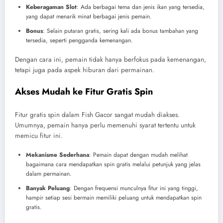
Keberagaman Slot
: Ada berbagai tema dan jenis ikan yang tersedia,
yang dapat menarik minat berbagai jenis pemain.
Bonus
: Selain putaran gratis, sering kali ada bonus tambahan yang
tersedia, seperti pengganda kemenangan.
Dengan cara ini, pemain tidak hanya berfokus pada kemenangan,
tetapi juga pada aspek hiburan dari permainan.
Akses Mudah ke Fitur Gratis Spin
Fitur gratis spin dalam Fish Gacor sangat mudah diakses.
Umumnya, pemain hanya perlu memenuhi syarat tertentu untuk
memicu fitur ini.
Mekanisme Sederhana
: Pemain dapat dengan mudah melihat
bagaimana cara mendapatkan spin gratis melalui petunjuk yang jelas
dalam permainan.
Banyak Peluang
: Dengan frequensi munculnya fitur ini yang tinggi,
hampir setiap sesi bermain memiliki peluang untuk mendapatkan spin
gratis.