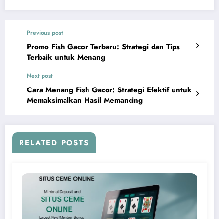
Previous post
Promo Fish Gacor Terbaru: Strategi dan Tips
Terbaik untuk Menang
Next post
Cara Menang Fish Gacor: Strategi Efektif untuk
Memaksimalkan Hasil Memancing
RELATED POSTS