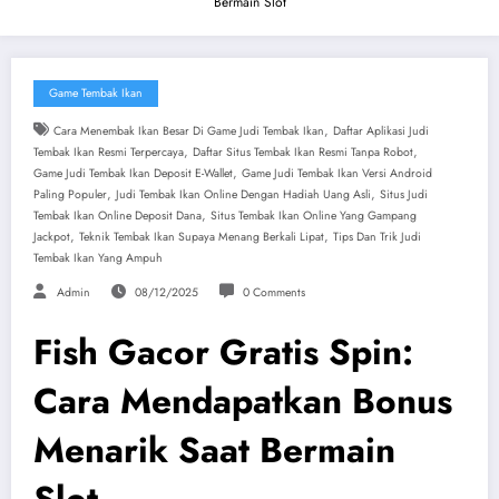
Bermain Slot
Game Tembak Ikan
,
Cara Menembak Ikan Besar Di Game Judi Tembak Ikan
Daftar Aplikasi Judi
,
,
Tembak Ikan Resmi Terpercaya
Daftar Situs Tembak Ikan Resmi Tanpa Robot
,
Game Judi Tembak Ikan Deposit E-Wallet
Game Judi Tembak Ikan Versi Android
,
,
Paling Populer
Judi Tembak Ikan Online Dengan Hadiah Uang Asli
Situs Judi
,
Tembak Ikan Online Deposit Dana
Situs Tembak Ikan Online Yang Gampang
,
,
Jackpot
Teknik Tembak Ikan Supaya Menang Berkali Lipat
Tips Dan Trik Judi
Tembak Ikan Yang Ampuh
Admin
08/12/2025
0 Comments
Fish Gacor Gratis Spin:
Cara Mendapatkan Bonus
Menarik Saat Bermain
Slot