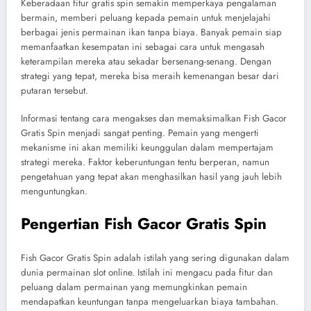
Keberadaan fitur gratis spin semakin memperkaya pengalaman
bermain, memberi peluang kepada pemain untuk menjelajahi
berbagai jenis permainan ikan tanpa biaya. Banyak pemain siap
memanfaatkan kesempatan ini sebagai cara untuk mengasah
keterampilan mereka atau sekadar bersenang-senang. Dengan
strategi yang tepat, mereka bisa meraih kemenangan besar dari
putaran tersebut.
Informasi tentang cara mengakses dan memaksimalkan Fish Gacor
Gratis Spin menjadi sangat penting. Pemain yang mengerti
mekanisme ini akan memiliki keunggulan dalam mempertajam
strategi mereka. Faktor keberuntungan tentu berperan, namun
pengetahuan yang tepat akan menghasilkan hasil yang jauh lebih
menguntungkan.
Pengertian Fish Gacor Gratis Spin
Fish Gacor Gratis Spin adalah istilah yang sering digunakan dalam
dunia permainan slot online. Istilah ini mengacu pada fitur dan
peluang dalam permainan yang memungkinkan pemain
mendapatkan keuntungan tanpa mengeluarkan biaya tambahan.