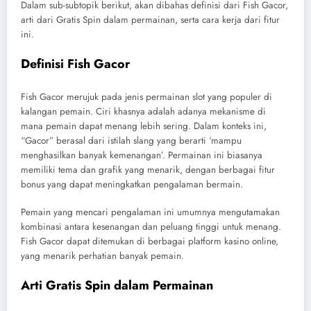
Dalam sub-subtopik berikut, akan dibahas definisi dari Fish Gacor,
arti dari Gratis Spin dalam permainan, serta cara kerja dari fitur
ini.
Definisi Fish Gacor
Fish Gacor merujuk pada jenis permainan slot yang populer di
kalangan pemain. Ciri khasnya adalah adanya mekanisme di
mana pemain dapat menang lebih sering. Dalam konteks ini,
“Gacor” berasal dari istilah slang yang berarti ‘mampu
menghasilkan banyak kemenangan’. Permainan ini biasanya
memiliki tema dan grafik yang menarik, dengan berbagai fitur
bonus yang dapat meningkatkan pengalaman bermain.
Pemain yang mencari pengalaman ini umumnya mengutamakan
kombinasi antara kesenangan dan peluang tinggi untuk menang.
Fish Gacor dapat ditemukan di berbagai platform kasino online,
yang menarik perhatian banyak pemain.
Arti Gratis Spin dalam Permainan