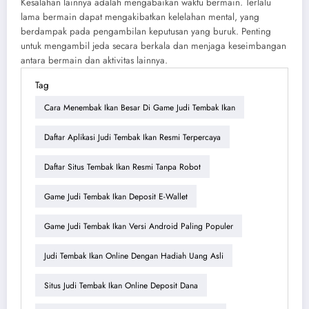
Kesalahan lainnya adalah mengabaikan waktu bermain. Terlalu
lama bermain dapat mengakibatkan kelelahan mental, yang
berdampak pada pengambilan keputusan yang buruk. Penting
untuk mengambil jeda secara berkala dan menjaga keseimbangan
antara bermain dan aktivitas lainnya.
Tag
Cara Menembak Ikan Besar Di Game Judi Tembak Ikan
Daftar Aplikasi Judi Tembak Ikan Resmi Terpercaya
Daftar Situs Tembak Ikan Resmi Tanpa Robot
Game Judi Tembak Ikan Deposit E-Wallet
Game Judi Tembak Ikan Versi Android Paling Populer
Judi Tembak Ikan Online Dengan Hadiah Uang Asli
Situs Judi Tembak Ikan Online Deposit Dana