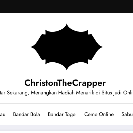
ChristonTheCrapper
tar Sekarang, Menangkan Hadiah Menarik di Situs Judi Onl
cau
Bandar Bola
Bandar Togel
Ceme Online
Sabu