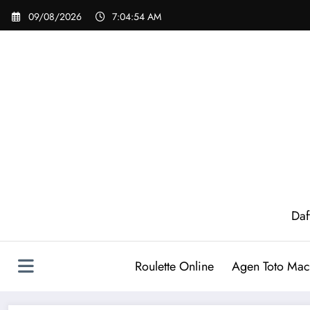
Skip
09/08/2026
7:04:54 AM
to
content
Daf
Roulette Online
Agen Toto Ma